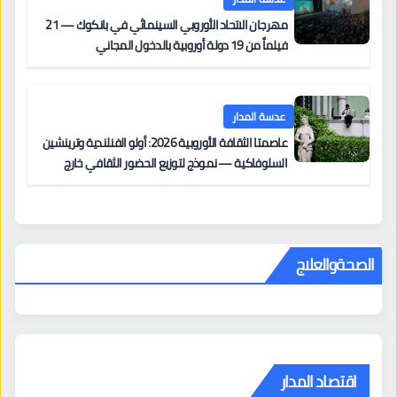
مهرجان الاتحاد الأوروبي السينمائي في بانكوك — 21
فيلماً من 19 دولة أوروبية بالدخول المجاني
عدسة المدار
عاصمتا الثقافة الأوروبية 2026: أولو الفنلندية وترينشين
السلوفاكية — نموذج لتوزيع الحضور الثقافي خارج
المراكز الكبرى
الصحةوالعلاج
اقتصاد المدار