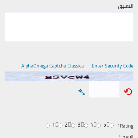
التعليق
AlphaOmega Captcha Classica – Enter Security Code
➴
⟲
1
2
3
4
5
*
Rating
الاسم
*