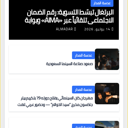
عدسة المدار
البرتغال تبسّط التسوية: رقم الضمان
الاجتماعي تلقائياً عبر «AIMA» وبوابة
جديدة لتجديد الإقامات
14 يوليو، 2026
ALMADAR
عدسة المدار
صعود صناعة السينما السعودية
عدسة المدار
مهرجان كان السينمائي يفتتح دورته 79 بتكريم بيتر
جاكسون مخرج “سيد الخواتم” — وحضور عربي لافت
على السجادة الحمراء يضم نادين نجيم وآسر ياسين وخالد
مزنر ضمن لجنة التحكيم
عدسة المدار