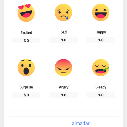
Sad
Happy
Excited
%
0
%
0
%
0
Surprise
Angry
Sleepy
%
0
%
0
%
0
almadar