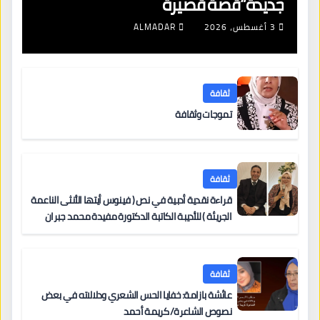
جديدة”قصة قصيرة
3 أغسطس، 2026
ALMADAR
ثقافة
تموجات وثقافة
ثقافة
قراءة نقدية أدبية في نص ( فينوس أيتها الأنثى الناعمة
الجريئة ) للأديبة الكاتبة الدكتورة مفيدة محمد جبران
ثقافة
عائشة بازامة: خفايا الحس الشعري ودلالاته في بعض
نصوص الشاعرة/ كريمة أحمد