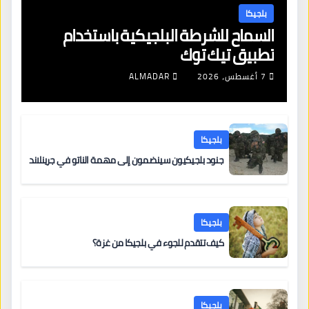
بلجيكا
السماح للشرطة البلجيكية باستخدام
تطبيق تيك توك
7 أغسطس، 2026
ALMADAR
بلجيكا
جنود بلجيكيون سينضمون إلى مهمة الناتو في جرينلاند
بلجيكا
كيف تتقدم للجوء في بلجيكا من غزة؟
بلجيكا