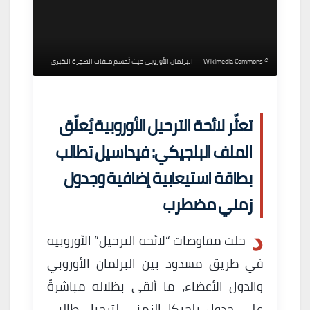
© Wikimedia Commons — البرلمان الأوروبي حيث تُحسم ملفات الهجرة الكبرى
تعثّر لائحة الترحيل الأوروبية يُعلّق
الملف البلجيكي: فيداسيل تطالب
بطاقة استيعابية إضافية وجدول
زمني مضطرب
د
خلت مفاوضات “لائحة الترحيل” الأوروبية
في طريق مسدود بين البرلمان الأوروبي
والدول الأعضاء، ما ألقى بظلاله مباشرةً
على جدول بلجيكا الزمني لترحيل طالبي