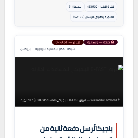
نشرة الاخبار (53602)
بلجيكا (1)
الهجرة وحقوق الإنسان (52195)
🏥 صحة — إنسانية
لبنان — B-FAST
شبكة المدار الإعلامية الأوروبية — بروكسل
© Wikimedia Commons — فريق B-FAST البلجيكي للمساعدات الطارئة الخارجية
بلجيكا تُرسل دفعة ثانية من