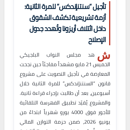
تأجيل “سنتنإندكس” للمرة الثانية:
أزمة تشريعية تكشف الشقوق
داخل ائتلاف أريزونا وتُهدد جدول
الإصلاح
ش
هد مجلس النواب البلجيكي
الخميس 21 مايو مشهداً مفاجئاً حين نجحت
المعارضة في تأجيل التصويت على مشروع
قانون “السنتنإندكس” للمرة الثانية خلال
أسبوعين، بعد أن طالبت بإجراء قراءة ثانية.
والمشروع يُقيّد تطبيق الفهرسة التلقائية
للأجور فوق 4000 يورو شهرياً ابتداءً من
يونيو 2026، ضمن حزمة التوازن المالي