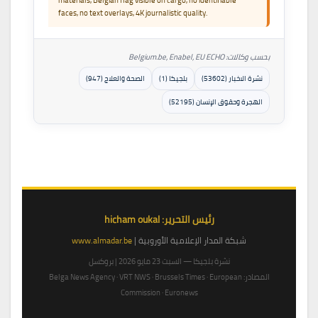
faces, no text overlays, 4K journalistic quality.
بحسب وكالات: Belgium.be, Enabel, EU ECHO
نشرة الاخبار (53602)
بلجيكا (1)
الصحة والعلاج (947)
الهجرة وحقوق الإنسان (52195)
رئيس التحرير: hicham oukal
شبكة المدار الإعلامية الأوروبية |
www.almadar.be
نشرة بلجيكا — السبت 23 مايو 2026 | بروكسل
المصادر: Belga News Agency · VRT NWS · Brussels Times · European
Commission · Euronews