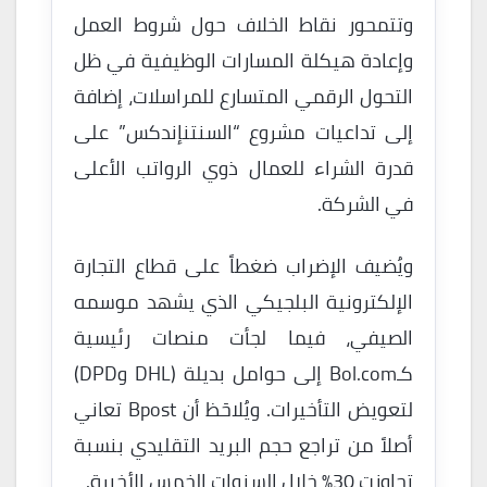
وتتمحور نقاط الخلاف حول شروط العمل
وإعادة هيكلة المسارات الوظيفية في ظل
التحول الرقمي المتسارع للمراسلات، إضافة
إلى تداعيات مشروع “السنتنإندكس” على
قدرة الشراء للعمال ذوي الرواتب الأعلى
في الشركة.
ويُضيف الإضراب ضغطاً على قطاع التجارة
الإلكترونية البلجيكي الذي يشهد موسمه
الصيفي، فيما لجأت منصات رئيسية
كـBol.com إلى حوامل بديلة (DHL وDPD)
لتعويض التأخيرات. ويُلاحَظ أن Bpost تعاني
أصلاً من تراجع حجم البريد التقليدي بنسبة
تجاوزت 30% خلال السنوات الخمس الأخيرة.