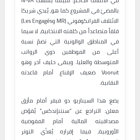
في الائتلاف الحاكم: فبينما يتمسك N-VA
بالمضيّ في المشروع كما هو، يُبدي شريكا
الائتلاف الفرانكوفوني (MR وLes Engagés)
قلقاً متصاعداً من كلفته الانتخابية، لا سيما
في المناطق الوالونية التي تضمّ نسبة
أعلى من الموظفين ذوي الرواتب
المتوسطة والعليا. ويبقى حليف آخر وهو
Vooruit ضعيف الإقناع أمام قاعدته
النقابية.
يضع هذا السيناريو دو فيفر أمام مأزق
معلن: التراجع عن “سنتنإندكس” يُقوّض
مصداقيته المالية أمام المفوضية
الأوروبية، فيما إقراره يُغذّي التوتر