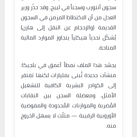
سجون أنتورب وسجناً في لييج. وقد حذّر وزير
العدل من أن الاكتظاظ المزمن في السجون
القديمة (والإحجام عن النقل إلى هارن)
يُشكّل تحدياً هيكلياً يتجاوز الموارد المالية
المتاحة.
يجسّد هذا الملف نمطاً أعمق في بلجيكا:
منشآت جديدة تُبنى بمليارات لكنها تفتقر
إلى الكوادر البشرية الكافية للتشغيل
الأمثل. ومعضلة السجن بين النقابات
المُضربة والموازنات المُحدودة والمفوضية
الأوروبية الرقيبة — مثلّث لا يسهل الخروج
منه.