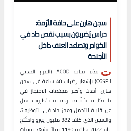
سجن هارن على حافة الأزمة:
حراس يُضربون بسبب نقص حاد في
الكوادر وتصاعد العنف داخل
الأجنحة
ت
قدّم نقابة ACOD (الفرع المدني
لـCGSP) بإشعار إضراب 48 ساعة في سجن
هارن، أحدث وأكبر مجمّعات الاحتجاز في
بلجيكا، محتجّةً بما وصفته بـ”ظروف عمل
غير قابلة للتحمل وعجز حاد في التوظيف”.
والسجن الذي كلّف 382 مليون يورو وافتُتح
عام 2022 بطاقة 1190 نزيلاً، يشهد توترات