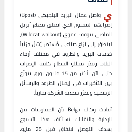
ي
واصل عمال البريد البلجيكي (Bpost)
إضرابهم المفتوح الذي انطلق مطلع أبريل
الماضي بتوقف عفوي (Wildcat walkout)،
ليتطوّر إلى نزاع صناعي مُستمر يُشلّ جزئياً
خدمات البريد والطرود في مختلف أرجاء
البلاد. وقدّر محللو القطاع كلفة الإضراب
حتى الآن بأكثر من 15 مليون يورو، تتوزّع
بين التأخيرات في إيصال الطرود والرسائل
الرسمية وتضرّر سمعة الشركة تجارياً.
أفادت وكالة Belga بأن المفاوضات بين
الإدارة والنقابات تستأنف هذا الأسبوع
بهدف التوصل لاتفاق قبل 28 مايو.