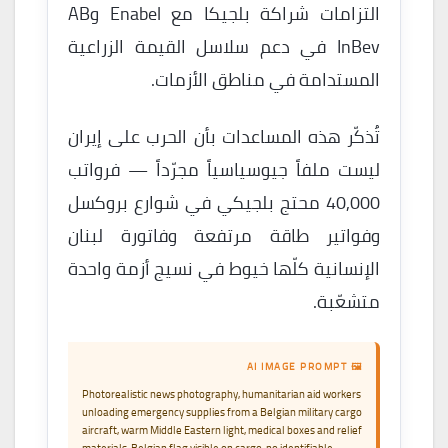
التزامات شراكة بلجيكا مع Enabel وAB
InBev في دعم سلاسل القيمة الزراعية
المستدامة في مناطق الأزمات.
تُذكّر هذه المساعدات بأن الحرب على إيران
ليست ملفاً جيوسياسياً مجرّداً — فرواتب
40,000 محتج بلجيكي في شوارع بروكسل
وفواتير طاقة مرتفعة وفاتورة لبنان
الإنسانية كلّها خيوط في نسيج أزمة واحدة
متشعّبة.
🖼 AI IMAGE PROMPT
Photorealistic news photography, humanitarian aid workers
unloading emergency supplies from a Belgian military cargo
aircraft, warm Middle Eastern light, medical boxes and relief
materials, Belgian flag visible on cargo, no identifiable