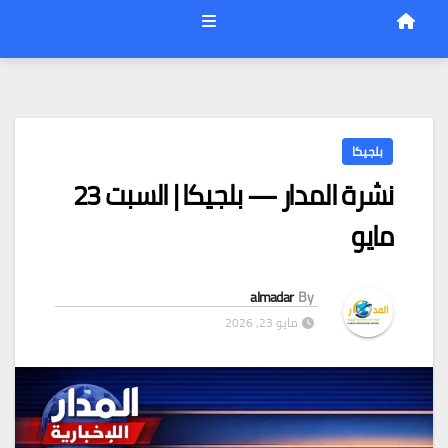
بلجيكا
نشرة المدار — بلجيكا | السبت 23
مايو
almadar
By
مايو 23, 2026