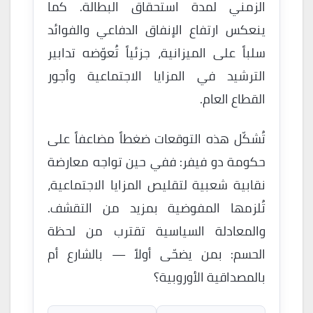
الزمني لمدة استحقاق البطالة. كما
ينعكس ارتفاع الإنفاق الدفاعي والفوائد
سلباً على الميزانية، جزئياً تُعوّضه تدابير
الترشيد في المزايا الاجتماعية وأجور
القطاع العام.
تُشكّل هذه التوقعات ضغطاً مضاعفاً على
حكومة دو فيفر: ففي حين تواجه معارضة
نقابية شعبية لتقليص المزايا الاجتماعية،
تُلزمها المفوضية بمزيد من التقشف.
والمعادلة السياسية تقترب من لحظة
الحسم: بمن يضحّى أولاً — بالشارع أم
بالمصداقية الأوروبية؟