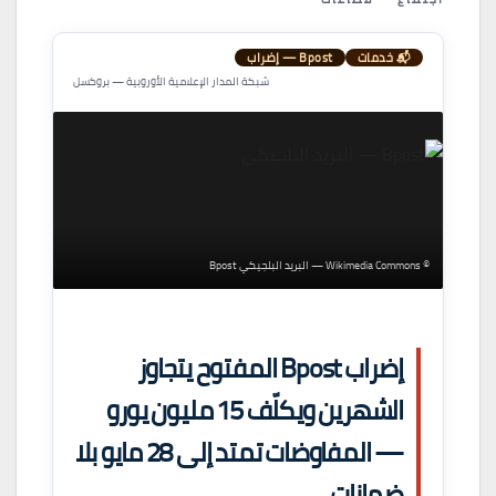
📬 خدمات
Bpost — إضراب
شبكة المدار الإعلامية الأوروبية — بروكسل
© Wikimedia Commons — البريد البلجيكي Bpost
إضراب Bpost المفتوح يتجاوز
الشهرين ويكلّف 15 مليون يورو
— المفاوضات تمتد إلى 28 مايو بلا
ضمانات