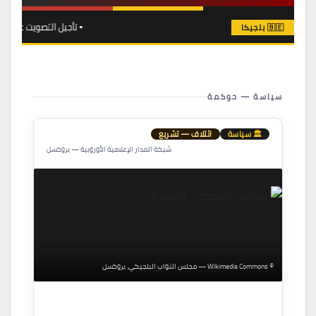
▪ تأجيل التصويت على “سنتنإندكس” مجدداً — أزمة داخل ائتلاف أريزونا ▪ عجز 2026 يبلغ 5.2% من الناتج المحلي —
🇧🇪 بلجيكا
سياسة — حوكمة
🏛 سياسة
ائتلاف — تشريع
شبكة المدار الإعلامية الأوروبية — بروكسل
© Wikimedia Commons — مجلس النواب البلجيكي، بروكسل