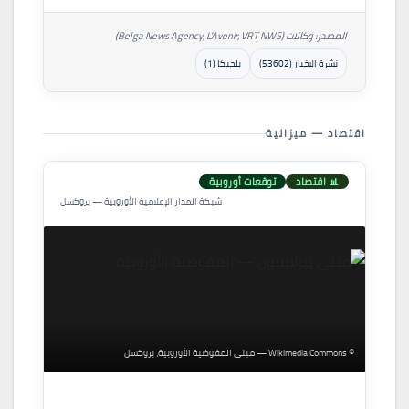
المصدر: وكالات (Belga News Agency, L’Avenir, VRT NWS)
نشرة الاخبار (53602)
بلجيكا (1)
اقتصاد — ميزانية
📊 اقتصاد
توقعات أوروبية
شبكة المدار الإعلامية الأوروبية — بروكسل
© Wikimedia Commons — مبنى المفوضية الأوروبية، بروكسل