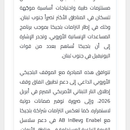
مستلزمات طبية واحتياجات أساسية موجّهة
للسكان في المناطق الأكثر تضرراً جنوب لبنان،
وذلك في إطار التزامات بلجيكا بموجب برنامج
المساعدات الإنسانية الأوروبي. وتجدر الإشارة
إلى أن بلجيكا تُساهم بعدد من قوات
اليونيفيل في جنوب لبنان.
تتوافق هذه المبادرة مع الموقف البلجيكي
الأوروبي الداعي إلى دعم تطبيق اتفاق وقف
إطلاق النار اللبناني الأمريكي المبرم في أبريل
2026، وإلى ضرورة توفير ضمانات دولية
لاستمراره. كما تعكس التزامات شراكة بلجيكا
مع Enabel وAB InBev في دعم سلاسل
القيمة الزراعية المستدامة في مناطق الأزمات.