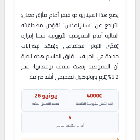
يضع هذا السيناريو دو فيفر أمام مأزق معلن:
التراجع عن “سنتنإندكس” يُقوّض مصداقيته
المالية أمام المفوضية الأوروبية، فيما إقراره
يُغذّي التوتر الاجتماعي ويُمهّد لإضرابات
جديدة في الخريف. الفارق الحاسم هذه المرة
أن المفوضية رفعت سقف توقعاتها: عجز
5.2% يُلزم ببروتوكول تصحيحي أشد صرامة.
4000€
يونيو 26
الحد الأعلى للفهرسة الكاملة
موعد التطبيق المقرر
5
أحزاب الائتلاف الحاكم