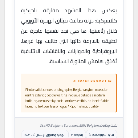
يعكس هذا المشهد مفارقة بلجيكية
كلاسيكية: دولة صاغت ميثاق الهجرة الأوروبي
خلال رئاستها، ها هي تجد نفسها عاجزة عن
تطبيقه بالسرعة ذاتها التي طالبت بها غيرها.
البيروقراطية والموازنات والنقاشات الائتلافية
تُضيّق هامش المناورة السياسية.
🖼 AI IMAGE PROMPT
Photorealistic news photography, Belgian asylum reception
centre exterior, people waiting in queue outside a modern
building, overcast sky, social workers visible, no identifiable
faces, no text overlays or logos, 4K journalistic quality.
نقلت وكالات: VisaHQ Belgium, Euronews, EMN Belgium
نشرة الاخبار (53602)
بلجيكا (1)
الهجرة وحقوق الإنسان (52195)