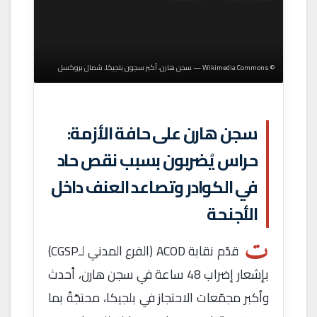
© Wikimedia Commons — سجن هارن، أكبر سجون بلجيكا، شمال بروكسل
سجن هارن على حافة الأزمة:
حراس يُضربون بسبب نقص حاد
في الكوادر وتصاعد العنف داخل
الأجنحة
ت
قدّم نقابة ACOD (الفرع المدني لـCGSP)
بإشعار إضراب 48 ساعة في سجن هارن، أحدث
وأكبر مجمّعات الاحتجاز في بلجيكا، محتجّةً بما