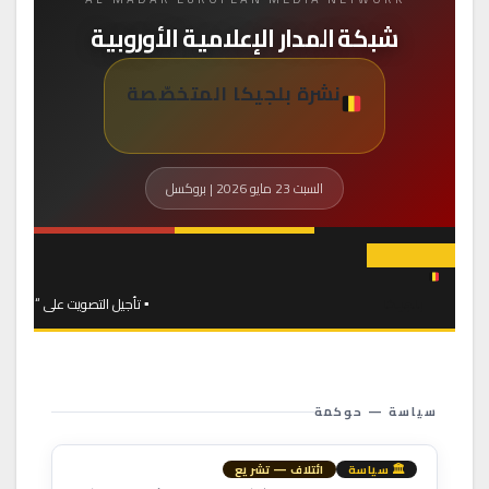
شبكة المدار الإعلامية الأوروبية
نشرة بلجيكا المتخصّصة
السبت 23 مايو 2026 | بروكسل
▪ تأجيل التصويت على “سنتنإندكس” مجدداً — أزمة داخل ائتلاف أريزونا ▪ عجز 2026 يبلغ 5.2% من الناتج المحلي — المفوضية تُنذر بروكسل ▪ إضراب Bpost 
بلجيكا
سياسة — حوكمة
🏛 سياسة
ائتلاف — تشريع