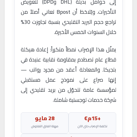
إلى حوامل بديلة (DHL وDPD) لتعويض
التأخيرات. ويُلاحَظ أن Bpost تعاني أصلاً من
تراجع حجم البريد التقليدي بنسبة تجاوزت 30%
خلال السنوات الخمس الأخيرة.
يمثّل هذا الإضراب نمطاً متكرراً: إعادة هيكلة
قطاع عام تصطدم بمقاومة نقابية عنيدة في
بلجيكا. والمعادلة أعقد من مجرد رواتب —
إنها صراع على نموذج عمل مستقبلي
لمؤسسة عامة تتحوّل من بريد تقليدي إلى
شركة خدمات لوجستية شاملة.
+15م€
28 مايو
تكلفة الإضراب حتى الآن
مهلة اتفاق التفاوض