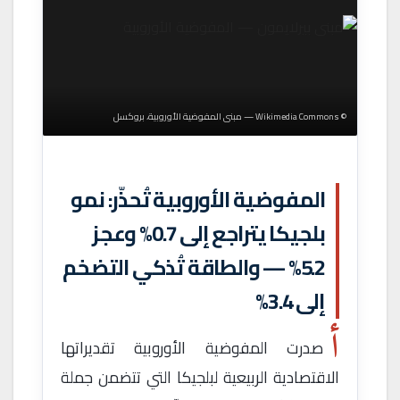
© Wikimedia Commons — مبنى المفوضية الأوروبية، بروكسل
المفوضية الأوروبية تُحذّر: نمو
بلجيكا يتراجع إلى 0.7% وعجز
5.2% — والطاقة تُذكي التضخم
إلى 3.4%
أ
صدرت المفوضية الأوروبية تقديراتها
الاقتصادية الربيعية لبلجيكا التي تتضمن جملة