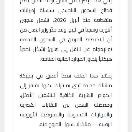
يأتي هذا الإضراب في سياق أزمة أشمل: يضمّ
قطاع السجون البلجيكي سلسلة إضرابات
متقطعة منذ أبريل 2026، تشمل سجون
أنتورب وسجناً في لييج. وقد حذّر وزير العدل من
أن الاكتظاظ المزمن في السجون القديمة
(والإحجام عن النقل إلى هارن) يُشكّل تحدياً
هيكلياً يتجاوز الموارد المالية المتاحة.
يجسّد هذا الملف نمطاً أعمق في بلجيكا:
منشآت جديدة تُبنى بمليارات لكنها تفتقر إلى
الكوادر البشرية الكافية للتشغيل الأمثل.
ومعضلة السجن بين النقابات المُضربة
والموازنات المُحدودة والمفوضية الأوروبية
الرقيبة — مثلّث لا يسهل الخروج منه.