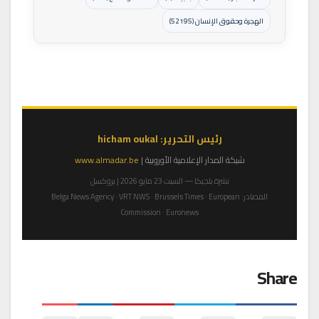
الهجرة وحقوق الإنسان (52195)
رئيس التحرير: hicham oukal
شبكة المدار الإعلامية الأوروبية |
www.almadar.be
نشرة بلجيكا — السبت 23 مايو 2026 | بروكسل
المصادر: Belga News Agency · VRT NWS · Brussels Times · European
Commission · Euronews
Share