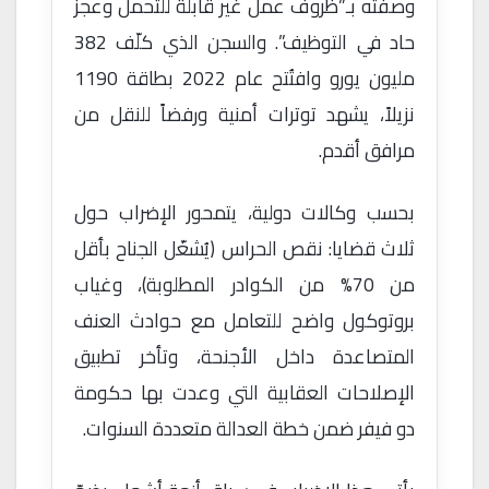
وصفته بـ”ظروف عمل غير قابلة للتحمل وعجز
حاد في التوظيف”. والسجن الذي كلّف 382
مليون يورو وافتُتح عام 2022 بطاقة 1190
نزيلاً، يشهد توترات أمنية ورفضاً للنقل من
مرافق أقدم.
بحسب وكالات دولية، يتمحور الإضراب حول
ثلاث قضايا: نقص الحراس (يُشغّل الجناح بأقل
من 70% من الكوادر المطلوبة)، وغياب
بروتوكول واضح للتعامل مع حوادث العنف
المتصاعدة داخل الأجنحة، وتأخر تطبيق
الإصلاحات العقابية التي وعدت بها حكومة
دو فيفر ضمن خطة العدالة متعددة السنوات.