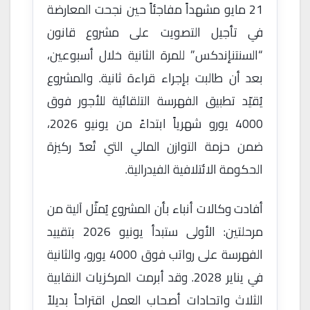
21 مايو مشهداً مفاجئاً حين نجحت المعارضة
في تأجيل التصويت على مشروع قانون
“السنتنإندكس” للمرة الثانية خلال أسبوعين،
بعد أن طالبت بإجراء قراءة ثانية. والمشروع
يُقيّد تطبيق الفهرسة التلقائية للأجور فوق
4000 يورو شهرياً ابتداءً من يونيو 2026،
ضمن حزمة التوازن المالي التي تُعدّ ركيزة
الحكومة الائتلافية الفيدرالية.
أفادت وكالات أنباء بأن المشروع يُمثّل آلية من
مرحلتين: الأولى ستبدأ يونيو 2026 بتقييد
الفهرسة على رواتب فوق 4000 يورو، والثانية
في يناير 2028. وقد أبرمت المركزيات النقابية
الثلاث واتحادات أصحاب العمل اقتراحاً بديلاً