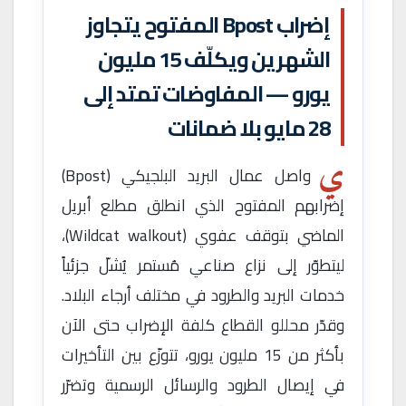
إضراب Bpost المفتوح يتجاوز
الشهرين ويكلّف 15 مليون
يورو — المفاوضات تمتد إلى
28 مايو بلا ضمانات
ي
واصل عمال البريد البلجيكي (Bpost)
إضرابهم المفتوح الذي انطلق مطلع أبريل
الماضي بتوقف عفوي (Wildcat walkout)،
ليتطوّر إلى نزاع صناعي مُستمر يُشلّ جزئياً
خدمات البريد والطرود في مختلف أرجاء البلاد.
وقدّر محللو القطاع كلفة الإضراب حتى الآن
بأكثر من 15 مليون يورو، تتوزّع بين التأخيرات
في إيصال الطرود والرسائل الرسمية وتضرّر