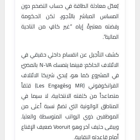
يُعدّل معادلة الطاقة في حساب التضخم دون
المساس المباشر بالأجور، لكن الحكومة
رفضته معتبرةً إياه “غير كافٍ من الناحية
المالية”.
كشف التأجيل عن انقسام داخلي حقيقي في
الائتلاف الحاكم: فبينما يتمسك N-VA بالمضيّ
في المشروع كما هو، يُبدي شريكا الائتلاف
الفرانكوفوني (MR وLes Engagés) قلقاً
متصاعداً من كلفته الانتخابية، لا سيما في
المناطق الوالونية التي تضمّ نسبة أعلى من
الموظفين ذوي الرواتب المتوسطة والعليا.
ويبقى حليف آخر وهو Vooruit ضعيف الإقناع
أمام قاعدته النقابية.