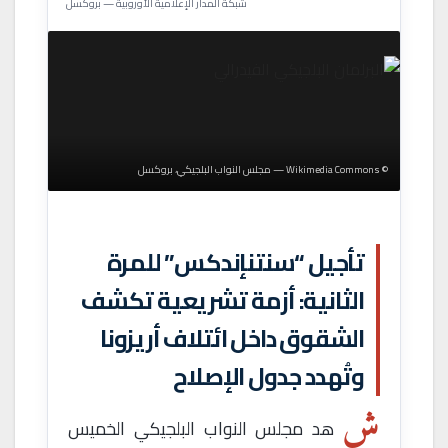
شبكة المدار الإعلامية الأوروبية — بروكسل
© Wikimedia Commons — مجلس النواب البلجيكي، بروكسل
تأجيل “سنتنإندكس” للمرة
الثانية: أزمة تشريعية تكشف
الشقوق داخل ائتلاف أريزونا
وتُهدد جدول الإصلاح
ش
هد مجلس النواب البلجيكي الخميس