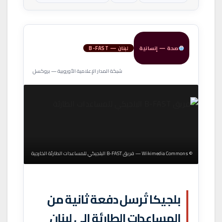
صحة — إنسانية
لبنان — B-FAST
شبكة المدار الإعلامية الأوروبية — بروكسل
© Wikimedia Commons — فريق B-FAST البلجيكي للمساعدات الطارئة الخارجية
بلجيكا تُرسل دفعة ثانية من
المساعدات الطارئة إلى لبنان