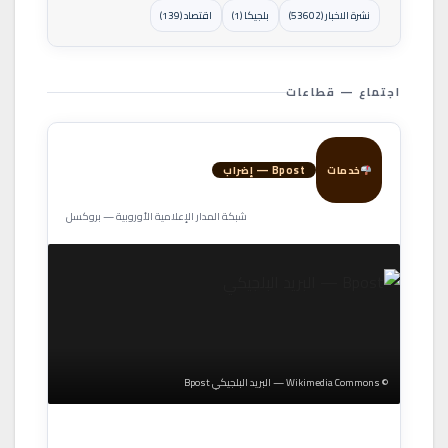
نشرة الاخبار (53602)
بلجيكا (1)
اقتصاد (139)
اجتماع — قطاعات
خدمات
Bpost — إضراب
شبكة المدار الإعلامية الأوروبية — بروكسل
© Wikimedia Commons — البريد البلجيكي Bpost