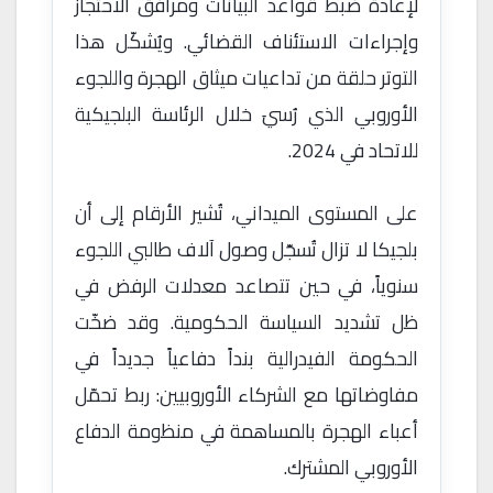
لإعادة ضبط قواعد البيانات ومرافق الاحتجاز
وإجراءات الاستئناف القضائي. ويُشكّل هذا
التوتر حلقة من تداعيات ميثاق الهجرة واللجوء
الأوروبي الذي رُسيَ خلال الرئاسة البلجيكية
للاتحاد في 2024.
على المستوى الميداني، تُشير الأرقام إلى أن
بلجيكا لا تزال تُسجّل وصول آلاف طالبي اللجوء
سنوياً، في حين تتصاعد معدلات الرفض في
ظل تشديد السياسة الحكومية. وقد ضخّت
الحكومة الفيدرالية بنداً دفاعياً جديداً في
مفاوضاتها مع الشركاء الأوروبيين: ربط تحمّل
أعباء الهجرة بالمساهمة في منظومة الدفاع
الأوروبي المشترك.