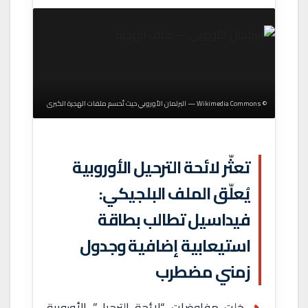
© Wikimedia Commons — البرلمان الأوروبي حيث تُحسم ملفات الهجرة الكبرى
تعثّر لائحة الترحيل الأوروبية
يُعلّق الملف البلجيكي:
فيداسيل تطالب بطاقة
استيعابية إضافية وجدول
زمني مضطرب
خلت مفاوضات “لائحة الترحيل” الأوروبية