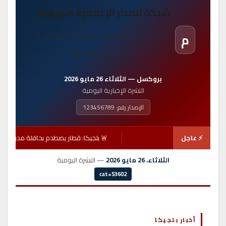
شبكة المدار الإعلامية الأوروبية
Al-Madar European Media Network ·
م
www.almadar.be
بروكسل — الثلاثاء 26 مايو 2026
النشرة الإخبارية اليومية
الإصدار رقم: 123456789
⚡ عاجل
🚨 بلجيكا: قطار يصطدم بحافلة مدرسية ف
الثلاثاء، 26 مايو 2026
— النشرة اليومية
cat=53602
أخبار بلجيكا