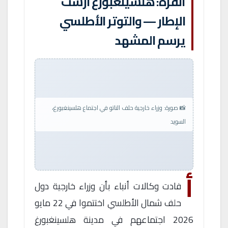
أنقرة: هلسينغبورغ أرست
الإطار — والتوتر الأطلسي
يرسم المشهد
📸 صورة: وزراء خارجية حلف الناتو في اجتماع هلسينغبورغ،
السويد
أ
فادت وكالات أنباء بأن وزراء خارجية دول
حلف شمال الأطلسي اختتموا في 22 مايو
2026 اجتماعهم في مدينة هلسينغبورغ