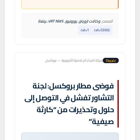
المصدر:
وكالات (رويترز، يورونيوز، VRT NWS، بيلغا)
cat=1
cat=53602
بلجيكا
شبكة المدار الإعلامية الأوروبية — بروكسل
فوضى مطار بروكسل: لجنة
التشاور تفشل في التوصل إلى
حلول وتحذيرات من “كارثة
صيفية”