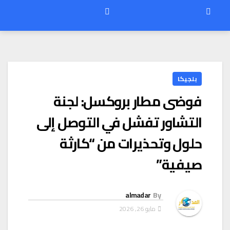
بلجيكا
فوضى مطار بروكسل: لجنة
التشاور تفشل في التوصل إلى
حلول وتحذيرات من “كارثة
صيفية”
almadar
By
مايو 26, 2026