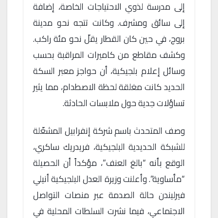
إلى مدرسة لذوي الاحتياجات الخاصة، إضافة
إلى سائق ومشرف. وكانت تتجه نحو مدينة
بروج، في حين كان القطار يقلّ نحو مئة راكب.
وكشف مقاطع من كاميرات المراقبة بحسب
وسائل إعلام بلجيكية، أن حواجز معبر السكة
الحديد كانت مغلقة لحظة الاصطدام، مما يثير
تساؤلات جدية حول ملابسات الحادثة.
وصف المتحدث باسم شركة إنفرابيل المشغّلة
للشبكة الحديدية البلجيكية، فريدريك ساكري،
الوقع بأنه “بالغ العنف”، مؤكداً أن الحصيلة
“مأساوية”. وأعلنت وزيرة العدل البلجيكية أنيلي
فيرليندن حالة الصدمة عبر منصات التواصل
الاجتماعي، فيما نشرت السلطات المحلية في