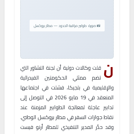
📸 صورة: طوابير مراقبة الحدود — مطار بروكسل
ن
قلت وكالات دولية أن لجنة التشاور التي
تضم ممثلي الحكومتين الفيدرالية
والإقليمية في بلجيكا، فشلت في اجتماعها
المنعقد في 19 مايو 2026 في التوصل إلى
تدابير عاجلة لمعالجة الطوابير المزمنة عند
نقاط جوازات السفر في مطار بروكسل الوطني.
وقد حذّر المدير التنفيذي للمطار أرنو فيست