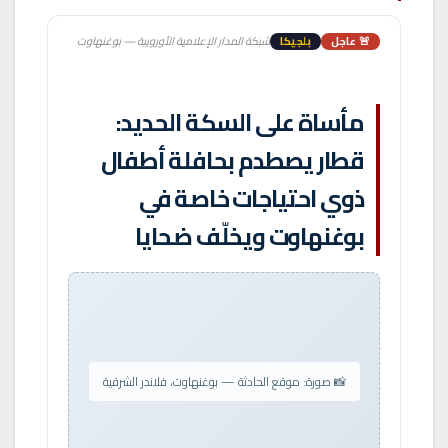
🚨 عاجل
بلجيكا
شبكة المدار الإعلامية الأوروبية — بوغنهاوت
مأساة على السكة الحديد:
قطار يصطدم بحافلة أطفال
ذوي احتياجات خاصة في
بوغنهاوت ويخلّف ضحايا
📸 صورة: موقع الحادثة — بوغنهاوت، فلاندر الشرقية