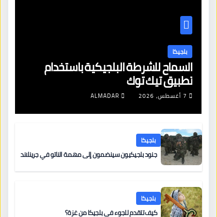
بلجيكا
السماح للشرطة البلجيكية باستخدام
تطبيق تيك توك
7 أغسطس، 2026
ALMADAR
بلجيكا
جنود بلجيكيون سينضمون إلى مهمة الناتو في جرينلاند
بلجيكا
كيف تتقدم للجوء في بلجيكا من غزة؟