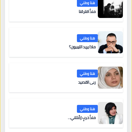
هنا وطني
منذُ افترقنا
هنا وطني
ماذا يريد الليبيون؟
هنا وطني
ربى القصيد
هنا وطني
منذُ حربٍ رَمَّلتني…