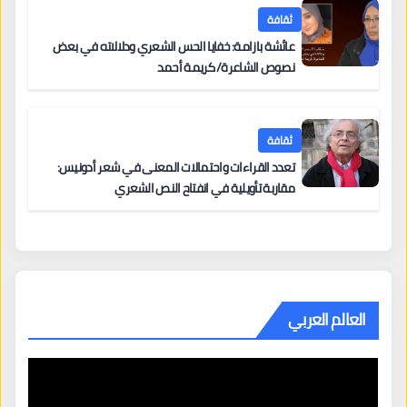
ثقافة
عائشة بازامة: خفايا الحس الشعري ودلالاته في بعض
نصوص الشاعرة/ كريمة أحمد
ثقافة
تعدد القراءات واحتمالات المعنى في شعر أدونيس:
مقاربة تأويلية في انفتاح النص الشعري
العالم العربي