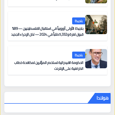
بلجيكا
بلجيكا: الأولى أوروبياً في استقبال الفلسطينيين — 89%
قبول لغزة و5,332 طلباً في 2024 — لكن الإجراء الجديد
من 12 يونيو يُعقّد المسار لمن يحمل وضعاً في دولة EU
أخرى
بلجيكا
الحكومة الفيدرالية تستخدم المؤثرين لمكافحة خطاب
الكراهية على الإنترنت
هولندا