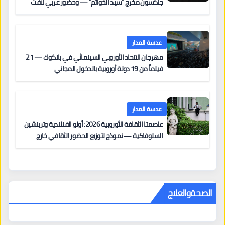
جاكسون مخرج “سيد الخواتم” — وحضور عربي لافت
على السجادة الحمراء يضم نادين نجيم وآسر ياسين وخالد
مزنر ضمن لجنة التحكيم
عدسة المدار
مهرجان الاتحاد الأوروبي السينمائي في بانكوك — 21
فيلماً من 19 دولة أوروبية بالدخول المجاني
عدسة المدار
عاصمتا الثقافة الأوروبية 2026: أولو الفنلندية وترينشين
السلوفاكية — نموذج لتوزيع الحضور الثقافي خارج
المراكز الكبرى
الصحةوالعلاج