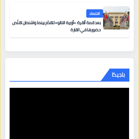
اقتصاد
بعد قمة أنقرة: «أوربة الناتو» تتقدّم بينما واشنطن تقلّص
حضورها في القارة
بلجيكا