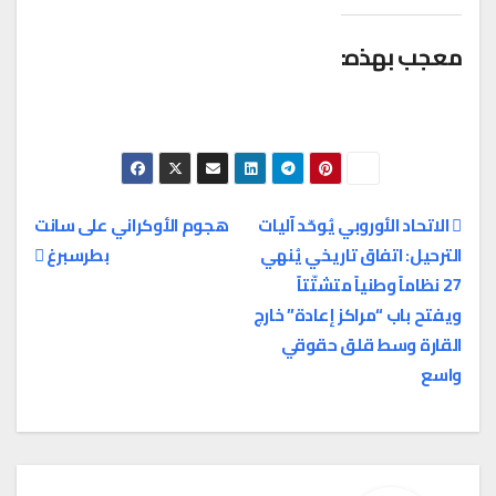
معجب بهذه:
الاتحاد الأوروبي يُوحّد آليات
هجوم الأوكراني على سانت
الترحيل: اتفاق تاريخي يُنهي
بطرسبرغ
تصفّح
27 نظاماً وطنياً متشتّتاً
المقالات
ويفتح باب “مراكز إعادة” خارج
القارة وسط قلق حقوقي
واسع