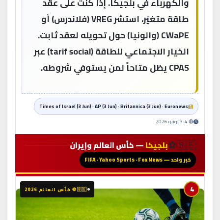
والكهرباء في بلجيكا. إذا كنت على عقد
طاقة متغيّر، استشر VREG (فلاندرس) أو
CWaPE (والونيا) حول تحويله لعقد ثابت.
الخيار الاجتماعي للطاقة (tarif social) عبر
CPAS يظل متاحاً لمن يستوفي شروطه.
Times of Israel (3 Jun) · AP (3 Jun) · Britannica (3 Jun) · Euronews
🔴 3-4 يونيو 2026
🇧🇪⚽
بلجيكا
— كأس العالم وإيران
خبر واحد — FIFA · Yahoo Sports · Fox News
4
🇧🇪⚽ كأس العالم 2026