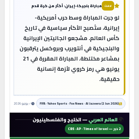
مباراة بلجيكا-إيران: أكثر من كرة قدم
لافت
لو جرت المباراة وسط حرب أمريكية-
إيرانية، ستُصبح الأكثر سياسية في تاريخ
كأس العالم. مشجعو الجاليتين الإيرانية
والبلجيكية في أنتويرب وبروكسل يترقبون
بمشاعر مختلطة. المباراة المقررة في 21
يونيو هي رمز كروي لأزمة إنسانية
حقيقية.
FIFA · Yahoo Sports · Fox News · Al Jazeera (2 Jun 2026)
✅ يونيو 2026
🌍
العالم العربي
— الخليج والفلسطينيون
2 خبر — CBS · AP · Times of Israel