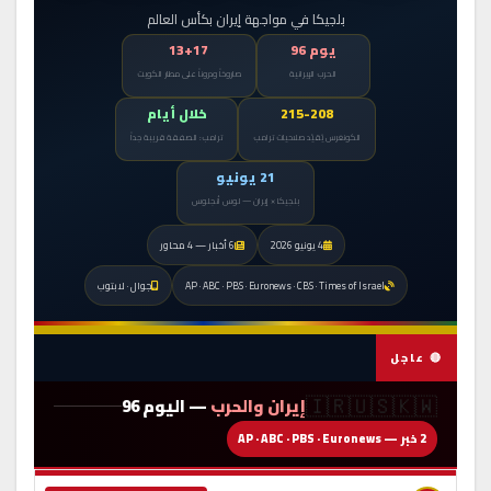
بلجيكا في مواجهة إيران بكأس العالم
يوم 96
13+17
الحرب الإيرانية
صاروخاً ودروناً على مطار الكويت
215-208
خلال أيام
الكونغرس يُقيّد صلاحيات ترامب
ترامب: الصفقة قريبة جداً
21 يونيو
بلجيكا × إيران — لوس أنجلوس
4 يونيو 2026
6 أخبار — 4 محاور
AP · ABC · PBS · Euronews · CBS · Times of Israel
جوال · لابتوب
🔴 عاجل
🇮🇷🇺🇸🇰🇼
إيران والحرب
— اليوم 96
2 خبر — AP · ABC · PBS · Euronews