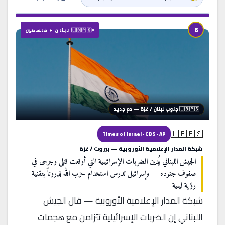
6
🇱🇧🇵🇸 لبنان + فلسطين
🇱🇧🇵🇸 جنوب لبنان / غزة — دم جديد
🇱🇧🇵🇸
Times of Israel · CBS · AP
شبكة المدار الإعلامية الأوروبية — بيروت / غزة
الجيش اللبناني يُدين الضربات الإسرائيلية التي أوقعت قتلى وجرحى في
صفوف جنوده — وإسرائيل تدرس استخدام حزب الله لدروناً بتقنية
رؤية ليلية
شبكة المدار الإعلامية الأوروبية — قال الجيش
اللبناني إن الضربات الإسرائيلية تتزامن مع هجمات