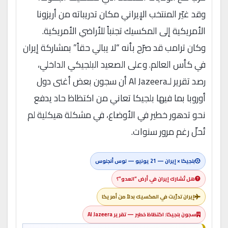
وقد غيّر المنتخب الإيراني مكان تدريباته من أريزونا
الأمريكية إلى المكسيك تجنباً للأراضي الأمريكية.
وكان ترامب قد صرّح بأنه “لا يبالي حقاً” بمشاركة إيران
في كأس العالم. وعلى الصعيد البلجيكي الداخلي،
رصد تقرير لـAl Jazeera أن سجون بعض أغنى دول
أوروبا بما فيها بلجيكا تعاني من اكتظاظ حاد يدفع
نحو تدهور خطير في الأوضاع، في مشكلة هيكلية لم
تُحلّ رغم مرور سنوات.
بلجيكا × إيران — 21 يونيو — لوس أنجلوس
هل تُشارك إيران في أرض “العدو”؟
إيران تدرّبت في المكسيك بدلاً من أمريكا
سجون بلجيكا: اكتظاظ خطير — تقرير Al Jazeera