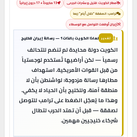
مطار الكويت: قتيل وعشرات الجرحى
13 صاروخاً + 17 درون إيرانياً
ترامب: الصفقة “خلال أيام” ربما
إيران أوقفت التواصل مع الوسطاء
لماذا الكويت بالذات؟ — رسالة إيران للخليج
تقدير
الكويت دولة محايدة لم تنضم للتحالف
رسمياً — لكن أراضيها تُستخدم لوجستياً
من قِبل القوات الأمريكية. استهداف
مطارها رسالة مزدوجة: لواشنطن بأن لا
منطقة آمنة، وللخليج بأن الحياد لا يكفي.
وهذا ما يُعجّل الضغط على ترامب للتوصل
لصفقة — قبل أن تمتد الحرب لتطال
شركاء خليجيين مهمين.