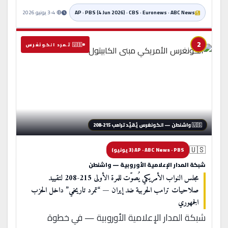
AP · PBS (4 Jun 2026) · CBS · Euronews · ABC News
🔴 3-4 يونيو 2026
2
🇺🇸 تمرد الكونغرس
🇺🇸 واشنطن — الكونغرس يُقيّد ترامب 215-208
🇺🇸
AP · ABC News · PBS (3 يونيو)
شبكة المدار الإعلامية الأوروبية — واشنطن
مجلس النواب الأمريكي يُصوّت للمرة الأولى 215-208 لتقييد
صلاحيات ترامب الحربية ضد إيران — “تمرد تاريخي” داخل الحزب
الجمهوري
شبكة المدار الإعلامية الأوروبية — في خطوة