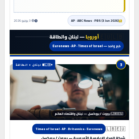
AP · ABC News · PBS (3 Jun 2026)
🔴 3 يونيو 2026
🇪🇺🇱🇧
أوروبا
— لبنان والطاقة
خبر واحد — Euronews · AP · Times of Israel
3
🇱🇧🛢️ لبنان + الطاقة
🇱🇧🇪🇺 بيروت / بروكسل — لبنان واقتصاد العالم
🇱🇧🇪🇺
Times of Israel · AP · Britannica · Euronews
شبكة المدار الإعلامية الأوروبية — بيروت / بروكسل