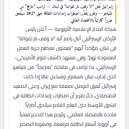
إسرائيل تُعلن “لا وقف نار لقواتنا” في لبنان — ترامب “منزعج” من
نتنياهو — وتقرير يُحذّر: اضطراب إمدادات الطاقة حتى 2027 سيُلحق
ضرراً كارثياً بالاقتصاد العالمي
شبكة المدار الإعلامية الأوروبية — أعلن رئيس
الأركان الإسرائيلي أيال زامير أنه “لا وقف نار لقواتنا”
في لبنان، مؤكداً أنهم “يعملون لتعظيم حرية العمل
الممنوحة لهم”. وفي مشهد كاشف للتوتر الأمريكي-
الإسرائيلي، بدا ترامب في مقابلة “منزعجاً” من نتنياهو
الذي يُحارب لبنان باستمرار، وتساءل عمّا إذا كانت
إسرائيل تُعيق التوصل لصفقة مع إيران. وعلى الصعيد
الاقتصادي، حذّر تقرير أن اضطراب إمدادات الطاقة في
الشرق الأوسط حتى العام القادم سيُلحق أضراراً
فادحة بالاقتصاد العالمي. وتُرجم هذا التحذير فعلياً
في أوروبا: أسعار الطاقة مرتفعة، وضغوط التضخم