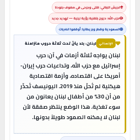
الجيش اللبناني: قتلى وجرحى في صفوف جنودنا
حزب الله: درون بتقنية رؤية ليلية — تهديد جديد
السعودية وقطر وبريطانيا: أوقفوا الضربات
لبنان: بلد يئنّ تحت ثلاثة حروب متزامنة
الإنساني
لبنان يواجه ثلاثة أزمات في آن: حرب
إسرائيل مع حزب الله، وتداعيات حرب إيران-
أمريكا على اقتصاده، وأزمة اقتصادية
هيكلية لم تُحلّ منذ 2019. اليونيسف تُحذّر
من أن 30% من أطفال لبنان يعانون من
سوء تغذية. هذا الوضع ينتظر صفقة لأن
لبنان لا يمكنه الصمود طويلاً بدونها.