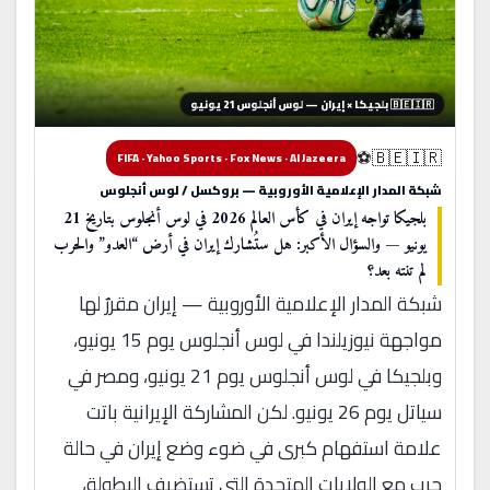
🇧🇪🇮🇷 بلجيكا × إيران — لوس أنجلوس 21 يونيو
🇧🇪🇮🇷⚽
FIFA · Yahoo Sports · Fox News · Al Jazeera
شبكة المدار الإعلامية الأوروبية — بروكسل / لوس أنجلوس
بلجيكا تواجه إيران في كأس العالم 2026 في لوس أنجلوس بتاريخ 21
يونيو — والسؤال الأكبر: هل ستُشارك إيران في أرض “العدو” والحرب
لم تنته بعد؟
شبكة المدار الإعلامية الأوروبية — إيران مقررٌ لها
مواجهة نيوزيلندا في لوس أنجلوس يوم 15 يونيو،
وبلجيكا في لوس أنجلوس يوم 21 يونيو، ومصر في
سياتل يوم 26 يونيو. لكن المشاركة الإيرانية باتت
علامة استفهام كبرى في ضوء وضع إيران في حالة
حرب مع الولايات المتحدة التي تستضيف البطولة،