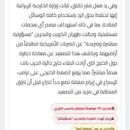
وفي رد فعل مثير للقلق، قالت وزارة الخارجية الإيرانية
إنها تحتفظ بحق الرد باستخدام كافة الوسائل
المتاحة، بما في ذلك استهداف مصدر أي هجمات
مستقبلية. وحمّلت طهران الكويت والبحرين “مسؤولية
مباشرة وصريحة” عن الضربات الأمريكية انطلاقاً من
أراضيهما. ويكشف هذا التصعيد عن معادلة خطرة:
دول الخليج التي أرادت البقاء خارج دائرة الحرب باتت
هدفاً مباشراً، مما يرفع الضغط الخليجي على ترامب
للإسراع في إبرام صفقة تضع حداً للنزاع قبل أن تنزلق
المنطقة في مزيد من التصعيد.
البحرين: 15 موقوفاً مرتبطين بالحرس الثوري
إيران تُهدد: الكويت والبحرين “مسؤولتان”
الخليج لم يعد “منطقة آمنة”