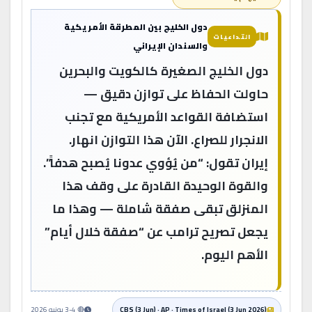
دول الخليج بين المطرقة الأمريكية
التداعيات
والسندان الإيراني
دول الخليج الصغيرة كالكويت والبحرين
حاولت الحفاظ على توازن دقيق —
استضافة القواعد الأمريكية مع تجنب
الانجرار للصراع. الآن هذا التوازن انهار.
إيران تقول: “من يُؤوي عدونا يُصبح هدفاً”.
والقوة الوحيدة القادرة على وقف هذا
المنزلق تبقى صفقة شاملة — وهذا ما
يجعل تصريح ترامب عن “صفقة خلال أيام”
الأهم اليوم.
CBS (3 Jun) · AP · Times of Israel (3 Jun 2026)
🔴 3-4 يونيو 2026