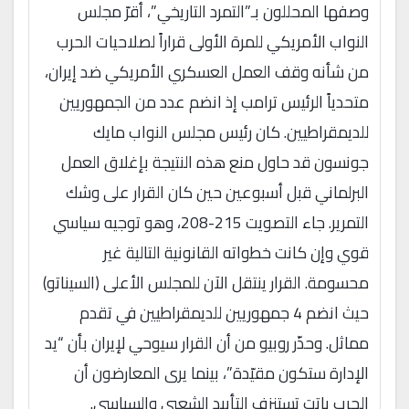
وصفها المحللون بـ”التمرد التاريخي”، أقرّ مجلس
النواب الأمريكي للمرة الأولى قراراً لصلاحيات الحرب
من شأنه وقف العمل العسكري الأمريكي ضد إيران،
متحدياً الرئيس ترامب إذ انضم عدد من الجمهوريين
للديمقراطيين. كان رئيس مجلس النواب مايك
جونسون قد حاول منع هذه النتيجة بإغلاق العمل
البرلماني قبل أسبوعين حين كان القرار على وشك
التمرير. جاء التصويت 215-208، وهو توجيه سياسي
قوي وإن كانت خطواته القانونية التالية غير
محسومة. القرار ينتقل الآن للمجلس الأعلى (السيناتو)
حيث انضم 4 جمهوريين للديمقراطيين في تقدم
مماثل. وحذّر روبيو من أن القرار سيوحي لإيران بأن “يد
الإدارة ستكون مقيّدة”، بينما يرى المعارضون أن
الحرب باتت تستنزف التأييد الشعبي والسياسي.