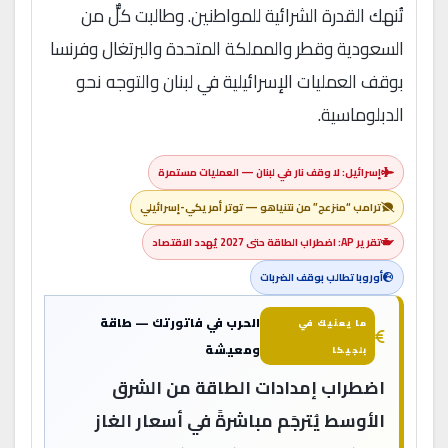
تُنهك القدرة الشرائية للمواطنين. وطالبت كلٌّ من
السعودية وقطر والمملكة المتحدة والبرتغال وفرنسا
بوقف العمليات الإسرائيلية في لبنان والتوجه نحو
الدبلوماسية.
إسرائيل: لا وقف نار في لبنان — العمليات مستمرة
ترامب “منزعج” من نتنياهو — توتر أمريكي-إسرائيلي
تقرير AP: اضطراب الطاقة حتى 2027 يُهدد الاقتصاد
أوروبا تطالب بوقف الضربات
الحرب في فاتورتك — طاقة
ما يعنيك في
ومعيشة
بلجيكا
اضطراب إمدادات الطاقة من الشرق
الأوسط يُترجَم مباشرةً في أسعار الغاز