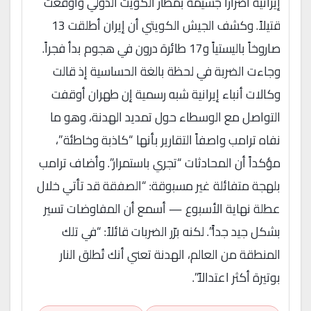
إيرانية أضراراً جسيمة بمطار الكويت الدولي وأوقعت
قتيلاً. وكشف الجيش الكويتي أن إيران أطلقت 13
صاروخاً باليستياً و17 طائرة درون في هجوم بدأ فجراً.
وجاءت الضربة في لحظة بالغة الحساسية إذ قالت
وكالات أنباء إيرانية شبه رسمية إن طهران أوقفت
التواصل مع الوسطاء حول تمديد الهدنة، وهو ما
نفاه ترامب واصفاً التقارير بأنها “كاذبة وخاطئة”،
مؤكداً أن المحادثات “تجري باستمرار”. وأضاف ترامب
بلهجة متفائلة غير مسبوقة: “الصفقة قد تأتي خلال
عطلة نهاية الأسبوع — أسمع أن المفاوضات تسير
بشكل جيد جداً”. لكنه برّر الضربات قائلاً: “في تلك
المنطقة من العالم، الهدنة تعني أنك تُطلق النار
بوتيرة أكثر اعتدالاً”.