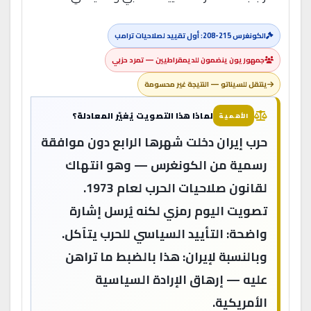
الكونغرس 215-208: أول تقييد لصلاحيات ترامب
جمهوريون ينضمون للديمقراطيين — تمرد حزبي
ينتقل للسيناتو — النتيجة غير محسومة
لماذا هذا التصويت يُغيّر المعادلة؟
الأهمية
حرب إيران دخلت شهرها الرابع دون موافقة
رسمية من الكونغرس — وهو انتهاك
لقانون صلاحيات الحرب لعام 1973.
تصويت اليوم رمزي لكنه يُرسل إشارة
واضحة: التأييد السياسي للحرب يتآكل.
وبالنسبة لإيران: هذا بالضبط ما تراهن
عليه — إرهاق الإرادة السياسية
الأمريكية.