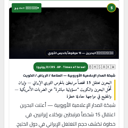
5
🇧🇭🇸🇦 الخليج
🇧🇭🇸🇦🇰🇼 البحرين — 15 موقوفاً بالحرس الثوري
🇧🇭🇸🇦🇰🇼
CBS · AP · Times of Israel (3 يونيو)
شبكة المدار الإعلامية الأوروبية — المنامة / الرياض / الكويت
البحرين تعتقل 15 شخصاً مرتبطين بالحرس الثوري الإيراني — وإيران
تُحمّل البحرين والكويت “مسؤولية مباشرة” عن الضربات الأمريكية —
والخليج في مواجهة معادلة خطرة
شبكة المدار الإعلامية الأوروبية — أعلنت البحرين
اعتقال 15 شخصاً مرتبطين بوكلاء إيرانيين، في
خطوة تكشف حجم التغلغل الإيراني في دول الخليج.