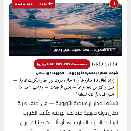
1
🔴 عاجل — منذ ساعات
🇰🇼🇮🇷 الكويت — مطار الكويت الدولي يحترق
🇮🇷🇺🇸🇰🇼
AP · PBS · CBS · Euronews (4 يونيو)
شبكة المدار الإعلامية الأوروبية — الكويت / واشنطن
إيران تُطلق 13 صاروخاً و17 طائرة درون على مطار الكويت الدولي —
قتيل وأكثر من 60 جريحاً — تعليق الرحلات — وترامب: “هذا ما
تعنيه الهدنة في تلك المنطقة”
شبكة المدار الإعلامية الأوروبية — في أعنف ضربة
تطال دولة خليجية منذ بدء الهدنة، علّقت الكويت
الرحلات الجوية التجارية بعد أن ألحقت طائرات درون