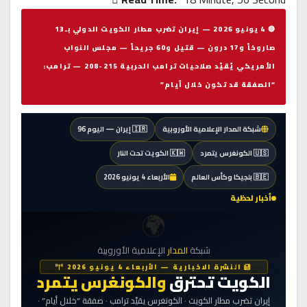
🔴 4 يونيو 2026 — إيران تضرب مطار الكويت الدولي بـ13
صاروخاً و17 درون — قتيل و60 جريحاً — مجلس النواب
الأمريكي يُقيّد صلاحيات ترامب الحربية 215-208 — ترامب:
“الصفقة قد تكون خلال أيام”
شبكة المدار الإعلامية الأوروبية
🇮🇷 إيران — اليوم 96
🇺🇸 الكونغرس يتمرد
🇰🇼 الكويت تحت النار
🇧🇪 بلجيكا وكأس العالم
الأربعاء 4 يونيو 2026
أخبار لحظية
🌍
شبكة
المدار
الإعلامية الأوروبية
النشرة الاخبارية — الأربعاء 4 يونيو 2026
الكويت تحترق
والكونغرس يتمرد
إيران تضرب مطار الكويت · الكونغرس يقيّد ترامب · صفقة “خلال أيام” ·