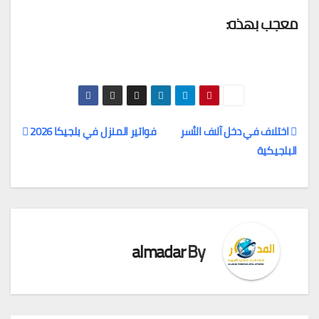
معجب بهذه:
اختلاف في دخل آلاف الأسر
فواتير المنزل في بلجيكا 2026
البلجيكية
تصفّح
المقالات
almadar
By