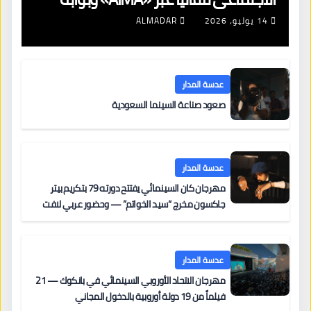
جديدة لتجديد الإقامات
14 يوليو، 2026
ALMADAR
عدسة المدار
صعود صناعة السينما السعودية
عدسة المدار
مهرجان كان السينمائي يفتتح دورته 79 بتكريم بيتر
جاكسون مخرج “سيد الخواتم” — وحضور عربي لافت
على السجادة الحمراء يضم نادين نجيم وآسر ياسين وخالد
مزنر ضمن لجنة التحكيم
عدسة المدار
مهرجان الاتحاد الأوروبي السينمائي في بانكوك — 21
فيلماً من 19 دولة أوروبية بالدخول المجاني