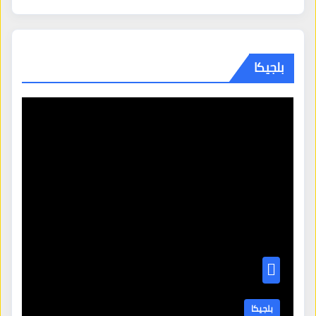
بلجيكا
بلجيكا