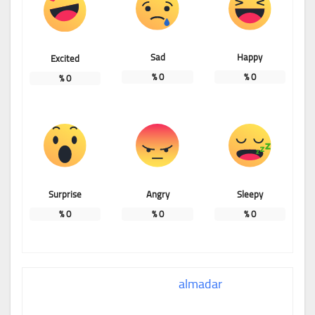
Sad
Happy
Excited
%
0
%
0
%
0
Surprise
Angry
Sleepy
%
0
%
0
%
0
almadar