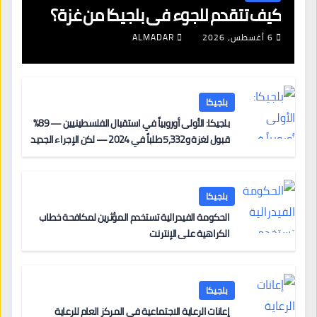
كيف تتقدم للجوء في بلجيكا من غزة؟
6 أغسطس، 2026
ALMADAR
بلجيكا
بلجيكا: الأولى أوروبياً في استقبال الفلسطينيين — 89%
قبول لغزة و5,332 طلباً في 2024 — لكن الإجراء الجديد
من 12 يونيو يُعقّد المسار لمن يحمل وضعاً في دولة EU
أخرى
بلجيكا
الحكومة الفيدرالية تستخدم المؤثرين لمكافحة خطاب
الكراهية على الإنترنت
بلجيكا
إعانات الرعاية الاجتماعية في المركز العام للرعاية