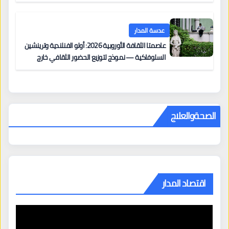
عدسة المدار
عاصمتا الثقافة الأوروبية 2026: أولو الفنلندية وترينشين
السلوفاكية — نموذج لتوزيع الحضور الثقافي خارج
المراكز الكبرى
الصحةوالعلاج
اقتصاد المدار