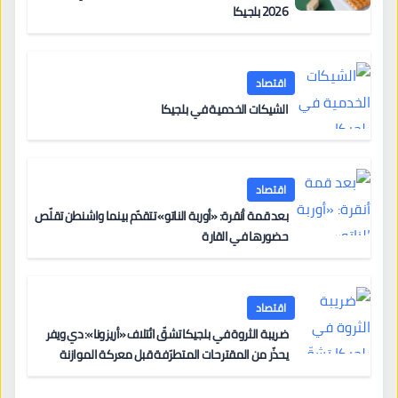
2026 بلجيكا
اقتصاد
الشيكات الخدمية في بلجيكا
اقتصاد
بعد قمة أنقرة: «أوربة الناتو» تتقدّم بينما واشنطن تقلّص
حضورها في القارة
اقتصاد
ضريبة الثروة في بلجيكا تشقّ ائتلاف «أريزونا»: دي ويفر
يحذّر من المقترحات المتطرّفة قبل معركة الموازنة