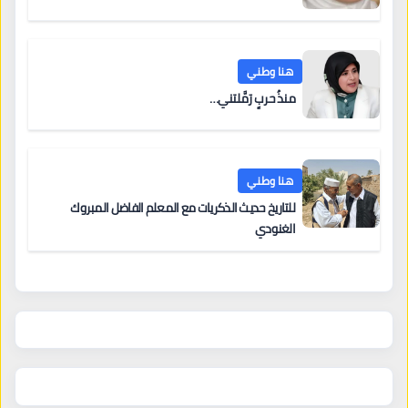
هنا وطني
منذُ حربٍ رَمَّلتني…
هنا وطني
للتاريخ حديث الذكريات مع المعلم الفاضل المبروك
الغنودي