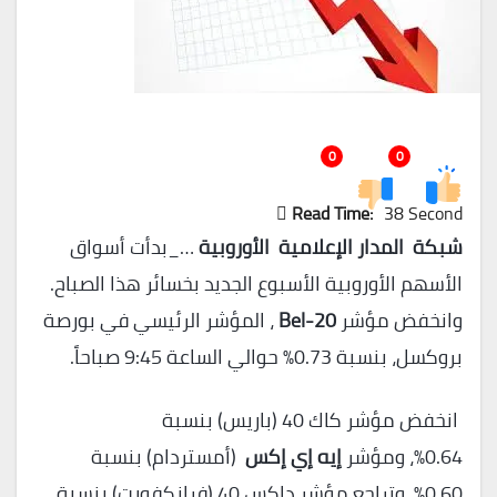
0
0
Read Time:
38 Second
شبكة المدار الإعلامية الأوروبية
…_بدأت أسواق
الأسهم الأوروبية الأسبوع الجديد بخسائر هذا الصباح.
وانخفض مؤشر
Bel-20
، المؤشر الرئيسي في بورصة
بروكسل، بنسبة 0.73% حوالي الساعة 9:45 صباحاً.
انخفض مؤشر كاك 40 (باريس) بنسبة
0.64%، ومؤشر
إيه
إي إكس
(أمستردام) بنسبة
0.60%. وتراجع مؤشر داكس 40 (فرانكفورت) بنسبة