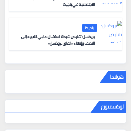
الاجتماعية في بلجيكا
بلجيكا
بروكسل: تقليص شبكة استقبال طالبي اللجوء إلى
النصف وإنهاء «اتفاق بروكسل»
هولندا
لوكسمبورغ