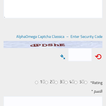
AlphaOmega Captcha Classica – Enter Security Code
➴
⟲
1
2
3
4
5
*
Rating
الاسم
*