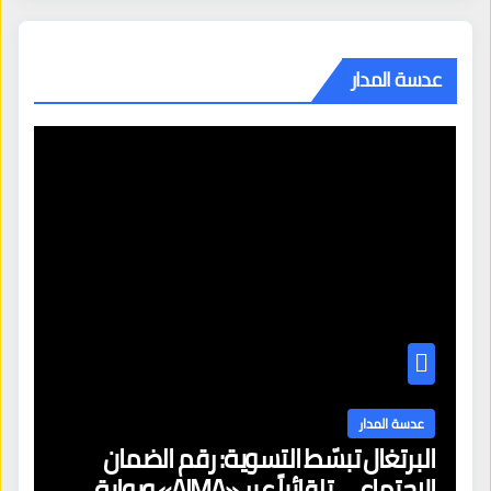
عدسة المدار
عدسة المدار
البرتغال تبسّط التسوية: رقم الضمان
الاجتماعي تلقائياً عبر «AIMA» وبوابة