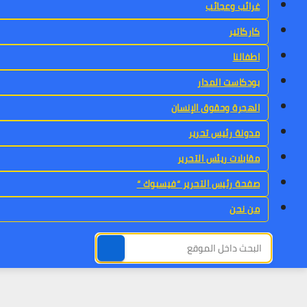
غرائب وعجائب
كاركاتير
اطفالنا
بودكاست المدار
الهجرة وحقوق الإنسان
مدونة رئيس تحرير
مقابلات ريئس التحرير
صفحة رئيس التحرير “فيسبوك “
من نحن