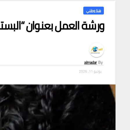
هنا وطني
ورشة العمل بعنوان “البستن
almadar
By
يونيو 11, 2026