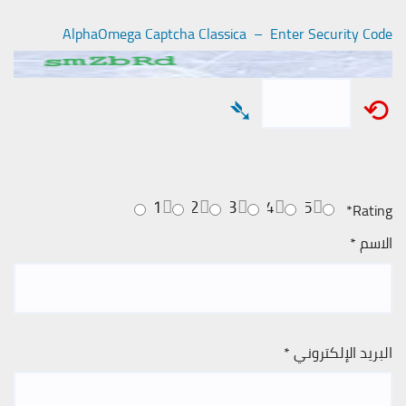
AlphaOmega Captcha Classica – Enter Security Code
➴
⟲
1
2
3
4
5
*
Rating
الاسم
*
البريد الإلكتروني
*