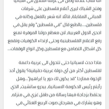
انه تفاجأ عندما وصل الى غرفة الفندق في اسبانيا
وفتح الشباك ليرى أعلام فلسطين على شرفات
المباني المقابلة، قائلا انه شعر بالفعل وكانه في
فلسطين….بالطبع قال “في فلسطين” ولم يقل في
احدى الدول العربية، لان معظم دولنا الموقرة تمنع
رفع الاعلام الفلسطينية وحتى ارتداء الكوفيات وتقمع
كل اشكال التضامن مع فلسطين وكل انواع الوقفات…
ماذا حدث لاسبانيا حتى تتحول الى عربية داعمة
لقلسطين أكثر من أي دولة عربية حقيقية؟ يقول أحد
الإخوة ممازحا “قد يكون لك دور يا ابراهيم”…وهل
رأيتم رئيس الحكومة الاسبانية، بيدرو سانشيث، الذي
يحتفظ بزجاجة فيها رسالة من طفل غزي في منزله،
وهو يشارك في مهرجان صوت الربيع الغنائي في