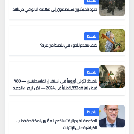
بلجيكا
جنود بلجيكيون سينضمون إلى مهمة الناتو في جرينلاند
بلجيكا
كيف تتقدم للجوء في بلجيكا من غزة؟
بلجيكا
بلجيكا: الأولى أوروبياً في استقبال الفلسطينيين — 89%
قبول لغزة و5,332 طلباً في 2024 — لكن الإجراء الجديد
من 12 يونيو يُعقّد المسار لمن يحمل وضعاً في دولة EU
أخرى
بلجيكا
الحكومة الفيدرالية تستخدم المؤثرين لمكافحة خطاب
الكراهية على الإنترنت