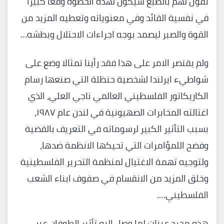
نقول لهم بالطبع سيكون لهذه الخطوة وقعا كبيرا
في نفسية القائد وفي معنوياته وتعطيه المزيد من
القوة والصبر ليصمد بوجه اجراءات الاحتلال وبطشه…
ولم يقتصر الامر على هذا فقد رأينا تمثالا وضع على
شواطيء ايرلندا لشخصية حنظلة التي صنعها رسام
الكاريكاتور الفلسطيني العالمي ناجي العلي، الذي
اغتالته المخابرات الصهيونية في لندن عام ١٩٨٧،
بسبب التأثير الكبير لرسوماته في التعريف بالقضية
وفضح اللمؤامرات التي تحيكها الانظمة ضدها،
ولتوجيه تهمة الاغتيال لمنظمة التحرير الفلسطينية
وخلق المزيد من الانقسام في صفوف ابناء الشعب
الفلسطيني….
هذه مجرد عينات لما وصل اليه تأثير الطوفان عبر