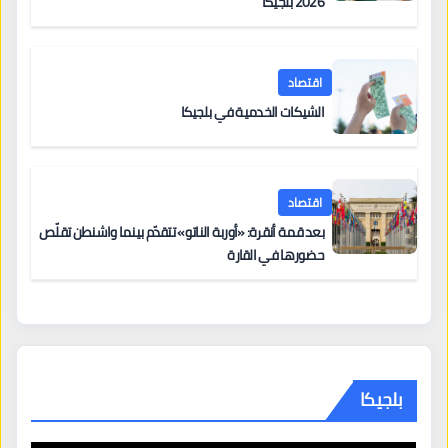
2026 بلجيكا
اقتصاد
الشيكات الخدمية في بلجيكا
اقتصاد
بعد قمة أنقرة: «أوربة الناتو» تتقدّم بينما واشنطن تقلّص
حضورها في القارة
بلجيكا