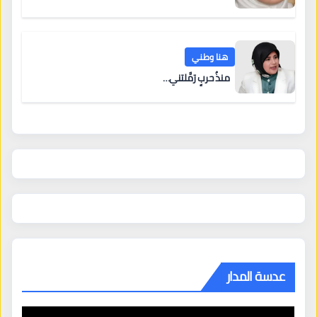
هنا وطني
منذُ حربٍ رَمَّلتني…
عدسة المدار