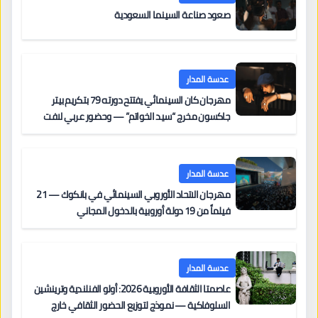
صعود صناعة السينما السعودية
عدسة المدار
مهرجان كان السينمائي يفتتح دورته 79 بتكريم بيتر
جاكسون مخرج “سيد الخواتم” — وحضور عربي لافت
على السجادة الحمراء يضم نادين نجيم وآسر ياسين وخالد
مزنر ضمن لجنة التحكيم
عدسة المدار
مهرجان الاتحاد الأوروبي السينمائي في بانكوك — 21
فيلماً من 19 دولة أوروبية بالدخول المجاني
عدسة المدار
عاصمتا الثقافة الأوروبية 2026: أولو الفنلندية وترينشين
السلوفاكية — نموذج لتوزيع الحضور الثقافي خارج