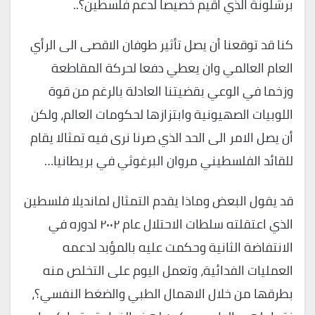
برشلونة الذي اقيم خصيصا لدعم فلسطين؟..
كنا قد توقعنا أن يصل تأثير طوفان الاقصى الى الرأي
العام العالمي وان يعطي دفعا لحركة المقاطعة
وزخما في الوعي بقضيتنا العادلة بالرغم من قوة
اللوبيات الصهيونية وابتزازها لحكومات العالم، ولكن
أن يصل الامر الى الحد الذي صرنا نرى فيه تمثالا يقام
للقائد الفلسطيني مروان البرغوثي في بريطانيا…
قد يقول البعض وماذا يقدم التمثال لمانديلا فلسطين
الذي اعتقلته سلطات الاحتلال عام ٢٠٠٢ لدوره في
الانتفاضة الثانية وحكمت عليه بالمؤبد لدعمه
العمليات الفدائية، وتعمل اليوم على التخلص منه
بطرقها من خلال الاهمال الطبي والضغط النفسي؟،