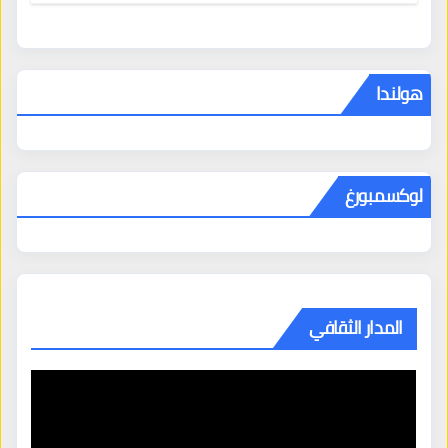
هولندا
لوكسمبورغ
المدار الثقافي