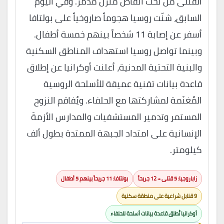
القتلى من تحت أنقاض منزل مدمّر. وفي اليوم
السابق، شنّت روسيا هجوماً صاروخياً على بولتافا
أسفر عن إصابة 11 شخصاً بينهم خمسة أطفال.
وبينما تواصل روسيا استهداف المناطق السكنية
والبنية التحتية المدنية، أعلنت أوكرانيا عن إطلاق
قاعدة بيانات تقنية عميقة للأسلحة الروسية
المُغنَمة لمشاركتها مع الحلفاء. ويُفاقم النزوح
المستمر وتدمير المستشفيات والمدارس الأزمةَ
الإنسانية على امتداد الجبهة الممتدة بطول ألف
كيلومتر.
زاباروجيا: 5 قتلى + 12 جريحاً
بولتافا: 11 جريحاً بينهم 5 أطفال
9 قنابل شراعية على منطقة سكنية
أوكرانيا تُطلق قاعدة بيانات أسلحة للحلفاء