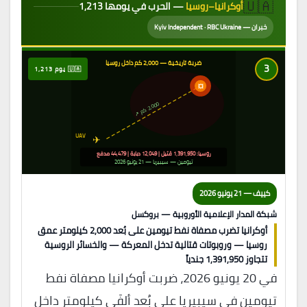
🇺🇦
أوكرانيا–روسيا
— الحرب في يومها 1,213
خبران — Kyiv Independent · RBC Ukraine
ضربة تاريخية — 2,000 كم داخل روسيا
3
🇺🇦 يوم 1,213
💥
2,000
↗
ك
م
UAV
✈
روسيا: 1,391,950 قتيل | 12,049 دبابة | 44,479 مدفع
تيومين — سيبيريا — 21 يونيو 2026
كييف — 21 يونيو 2026
شبكة المدار الإعلامية الأوروبية — بروكسل
أوكرانيا تضرب مصفاة نفط تيومين على بُعد 2,000 كيلومتر عمق
روسيا — وروبوتات قتالية تدخل المعركة — والخسائر الروسية
تتجاوز 1,391,950 جندياً
في 20 يونيو 2026، ضربت أوكرانيا مصفاة نفط
تيومين في سيبيريا على بُعد ألفَي كيلومتر داخل