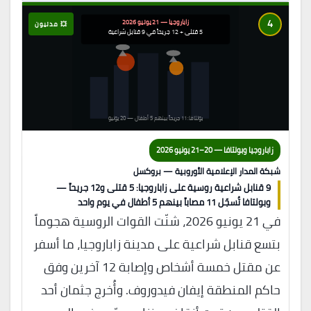
4
زاباروجيا — 21 يونيو 2026
💥 مدنيون
5 قتلى + 12 جريحاً في 9 قنابل شراعية
بولتافا: 11 جريحاً بينهم 5 أطفال — 20 يونيو
زاباروجيا وبولتافا — 20–21 يونيو 2026
شبكة المدار الإعلامية الأوروبية — بروكسل
9 قنابل شراعية روسية على زاباروجيا: 5 قتلى و12 جريحاً —
وبولتافا تُسجّل 11 مصاباً بينهم 5 أطفال في يوم واحد
في 21 يونيو 2026، شنّت القوات الروسية هجوماً
بتسع قنابل شراعية على مدينة زاباروجيا، ما أسفر
عن مقتل خمسة أشخاص وإصابة 12 آخرين وفق
حاكم المنطقة إيفان فيدوروف. وأُخرج جثمان أحد