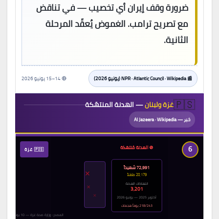
ضرورة وقف إيران أي تخصيب — في تناقض
مع تصريح ترامب. الغموض يُعقّد المرحلة
الثانية.
📰 NPR · Atlantic Council · Wikipedia (يونيو 2026)
🔴 14–15 يونيو 2026
🇵🇸
غزة ولبنان
— الهدنة المنتهَكة
خبر — Al Jazeera · Wikipedia
6
🚫 الهدنة مُنتهَكة
🇵🇸 غزة
72,991 شهيداً
✕
20,179 طفلاً
انتهاكات الهدنة
✕
3,201
✕
أكتوبر 2025 — يونيو 2026
218/243 يوماً هجمات
المصدر: وزارة صحة غزة — 10 يونيو 2026