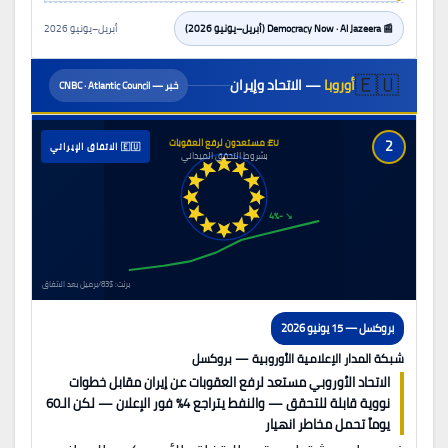
📰 Democracy Now · Al Jazeera (أبريل–يونيو 2026)
أبريل–يونيو 2026
🇪🇺
أوروبا
— الاتحاد وإيران
خبر — CNBC · Atlantic Council
2
EU: مستعدون لرفع العقوبات
🇪🇺 الاتفاق الإيراني
بشروط التحقق الميداني
↘ -4%
برنت: $83/برميل بعد الاتفاق
بروكسل — 15 يونيو 2026
شبكة المدار الإعلامية الأوروبية — بروكسل
الاتحاد الأوروبي مستعد لرفع العقوبات عن إيران مقابل خطوات
نووية قابلة للتحقق — والنفط يتراجع 4% فور الإعلان — لكن الـ60
يوماً تحمل مخاطر انهيار