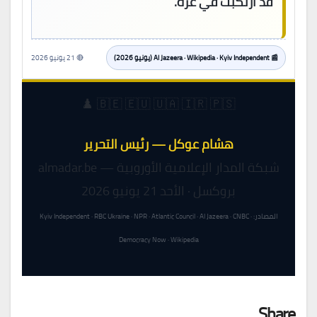
قد ارتُكبت في غزة.
📰 Al Jazeera · Wikipedia · Kyiv Independent (يونيو 2026)
🔴 21 يونيو 2026
🇧🇪 🇪🇺 🇺🇦 🇮🇷 🇵🇸 ♟️
هشام عوكل — رئيس التحرير
شبكة المدار الإعلامية الأوروبية — almadar.be
بروكسل · الأحد 21 يونيو 2026
المصادر: Kyiv Independent · RBC Ukraine · NPR · Atlantic Council · Al Jazeera · CNBC ·
Democracy Now · Wikipedia
Share