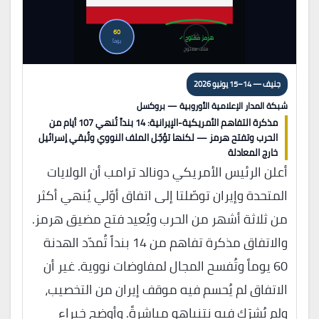
60
☢
هرمز مفتوح ✓
يوماً
ملف مفتوح
جنيف — 14–15 يونيو 2026
شبكة المدار الإعلامية الأوروبية — بروكسل
مذكرة التفاهم الأمريكية-الإيرانية: 14 بنداً تُنهي 107 أيام من
الحرب وتفتح هرمز — لكنها تؤجّل الملف النووي وتُبقي إسرائيل
خارج المعادلة
أعلن الرئيس الأمريكي دونالد ترامب أن الولايات
المتحدة وإيران توصّلتا إلى اتفاق أوّلي يُنهي أكثر
من ثلاثة أشهر من الحرب ويُعيد فتح مضيق هرمز.
والاتفاق مذكرة تفاهم من 14 بنداً تُمدّد الهدنة
60 يوماً وتُفسح المجال لمفاوضات نووية. غير أن
الاتفاق لم يُحسم فيه موقف إيران من التخصيب،
ولم يُشرَك فيه نتنياهو مباشرةً. وأوضح خبراء