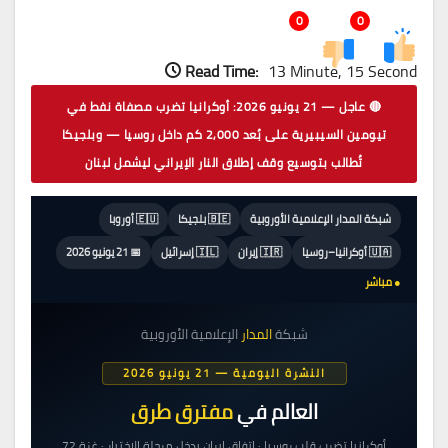
0
0
Read Time:
13 Minute, 15 Second
🔴 عاجل — 21 يونيو 2026: أوكرانيا تضرب مصفاة نفط في
تيومين السيبيرية على بُعد 2,000 كم داخل روسيا — وبلجيكا
تُطالب بتوسيع وقف إطلاق النار الإيراني ليشمل لبنان
شبكة المدار الإعلامية الأوروبية
🇧🇪 بلجيكا
🇪🇺 أوروبا
🇺🇦 أوكرانيا–روسيا
🇮🇷 إيران
🇮🇱 إسرائيل
📅 21 يونيو 2026
● مباشر
شبكة
المدار
الإعلامية الأوروبية
النشرة اليومية — 21 يونيو 2026
العالم في
مفترق طرق
أوكرانيا تضرب قلب روسيا · اتفاق إيران يدخل مرحلة الاختبار · غزة 72