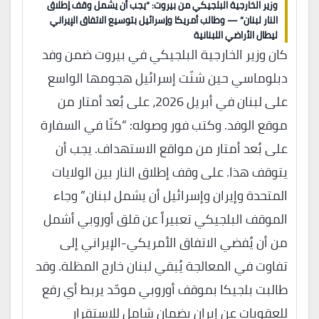
وزير الخارجية البلجيكي من بيروت: “يجب أن يشمل وقف إطلاق
النار لبنان” — وطالب أمريكا وإسرائيل بتوسيع الاتفاق الإيراني
ليطال الأراضي اللبنانية
كان وزير الخارجية البلجيكي في بيروت ضمن وفد
دبلوماسي حين شنّت إسرائيل هجومها الواسع
على لبنان في أبريل 2026، على بُعد أمتار من
موقع الوفد. وكتب فور وصوله: “كنّا في السفارة
على بُعد أمتار من مواقع الاستهداف. يجب أن
يتوقف هذا. على وقف إطلاق النار بين الولايات
المتحدة وإيران وإسرائيل أن يشمل لبنان.” وجاء
الموقف البلجيكي تعبيراً عن قلق أوروبي أشمل
من أن يُفضي الاتفاق الأمريكي-الإيراني إلى
تفاوت في المعالجة يُبقي لبنان خارج المظلة. وقد
طالبت بلجيكا بموقف أوروبي موحّد يربط أي رفع
للعقوبات عن إيران بضمان شامل للاستقرار