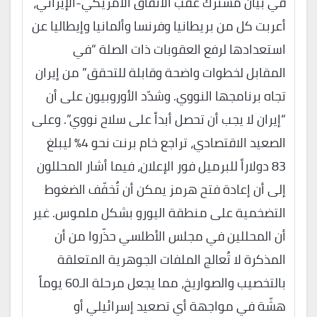
في بيان مشترك عقب الاتفاق الأمريكي-الإيراني،
أعربت كل من بريطانيا وفرنسا وألمانيا وإيطاليا عن
استعدادها لرفع العقوبات ذات الصلة “في
المقابل لخطوات واضحة وقابلة للتحقق” من إيران
تجاه برنامجها النووي. وشدّد الأوروبيون على أن
“إيران لا يجب أن تحصل أبداً على سلاح نووي”. وعلى
الصعيد الاقتصادي، تراجع خام برنت نحو 4% ليبلغ
83 دولاراً للبرميل فور الإعلان، فيما أشار المحللون
إلى أن إعادة فتح هرمز يمكن أن تُخفّف الضغوط
التضخمية على منطقة اليورو بشكل ملموس. غير
أن المحللين في مجلس الأطلسي حذّروا من أن
المذكرة لا تُعالج الملفات الجوهرية المتعلقة
بالتخصيب والصواريخ، مما يجعل مرحلة الـ60 يوماً
هشّة في مواجهة أي تصعيد إسرائيلي أو