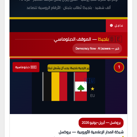
ألف شهيد · بلجيكا تُطالب بلبنان · الأرقام الروسية تتصاعد
🔴 عاجل
🇧🇪
بلجيكا
— الموقف الدبلوماسي
خبر — Democracy Now · Al Jazeera
1
🇧🇪 دبلوماسية
وزير خارجية بلجيكا: يجب أن يشمل لبنان!
🇪🇺
★
EU
بروكسل — أبريل–يونيو 2026
شبكة المدار الإعلامية الأوروبية — بروكسل