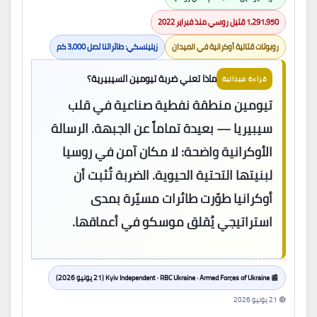
1,291,950 قتيل روسي منذ فبراير 2022
روبوتات قتالية أوكرانية في الميدان
زيلينسكي: طائراتنا تصل 3,000 كم
ماذا تعني ضربة تيومين السيبيرية؟
قراءة ميدانية
تيومين منطقة نفطية صناعية في قلب
سيبيريا — بعيدة تماماً عن الجبهة. الرسالة
الأوكرانية واضحة: لا مكان آمن في روسيا
لبنيتها التحتية الحيوية. الضربة تُثبت أن
أوكرانيا طوّرت طائرات مسيّرة بمدى
استراتيجي يُقلق موسكو في أعماقها.
📰 Kyiv Independent · RBC Ukraine · Armed Forces of Ukraine (21 يونيو 2026)
🔴 21 يونيو 2026