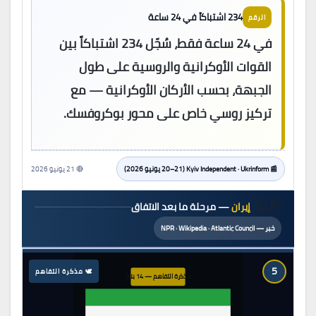
234 اشتباكاً في 24 ساعة
الرقم
في 24 ساعة فقط، سُجّل 234 اشتباكاً بين
القوات الأوكرانية والروسية على طول
الجبهة، بحسب الأركان الأوكرانية — مع
تركيز روسي خاص على محور بوكروفسك.
📰 Kyiv Independent · Ukrinform (20–21 يونيو 2026)
🔴 21 يونيو 2026
🇮🇷
إيران
— مرحلة ما بعد الاتفاق
خبر — NPR · Wikipedia · Atlantic Council
5
🕊 مذكرة التفاهم
مذكرة التفاهم — 14 بنداً