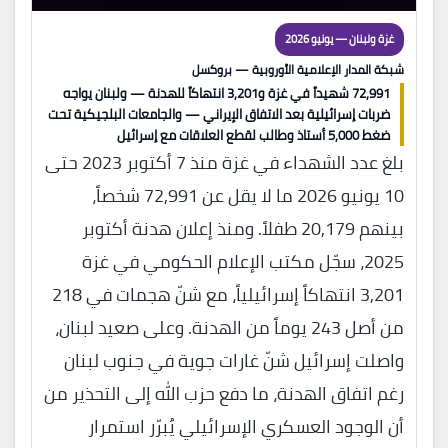
غزة ولبنان — يونيو 2026
شبكة المدار الإعلامية الأوروبية — بروكسل
72,991 شهيداً في غزة و3,201 انتهاكاً للهدنة — ولبنان يواجه
ضربات إسرائيلية بعد الاتفاق الإيراني — والجامعات البلجيكية تحت
ضغط 5,000 أستاذ وطالب لقطع العلاقات مع إسرائيل
بلغ عدد الشهداء في غزة منذ 7 أكتوبر 2023 حتى
10 يونيو 2026 ما لا يقل عن 72,991 شخصاً،
بينهم 20,179 طفلاً. ومنذ إعلان هدنة أكتوبر
2025، سجّل مكتب الإعلام الحكومي في غزة
3,201 انتهاكاً إسرائيلياً، مع شنّ هجمات في 218
من أصل 243 يوماً من الهدنة. وعلى صعيد لبنان،
واصلت إسرائيل شنّ غارات جوية في جنوب لبنان
رغم اتفاق الهدنة، ما دفع حزب الله إلى التحذير من
أن الوجود العسكري الإسرائيلي يُبرّر استمرار