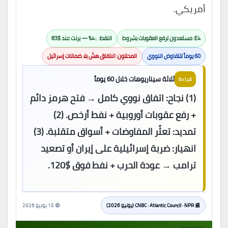
أمريكي.
E4: مستعدون لرفع العقوبات بشروط
النفط: ↓4% — برنت عند $83
60 يوماً للتفاوض النووي
المحللون: الاتفاق هشّ بلا ضمانات إسرائيل
ثلاثة سيناريوهات خلال 60 يوماً
قراءة
(1) نجاح: اتفاق نووي كامل → فتح هرمز دائم
+ رفع عقوبات أوروبية + نفط أرخص. (2)
تمديد: تعثّر المفاوضات + أسواق متقلبة. (3)
انهيار: ضربة إسرائيلية على إيران أو تصعيد
ترامب → عودة الحرب + نفط فوق $120.
📰 CNBC · Atlantic Council · NPR (يونيو 2026)
🔴 15 يونيو 2026