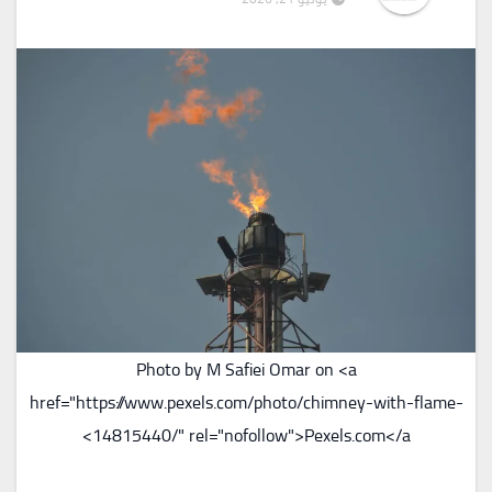
Photo by M Safiei Omar on <a
href="https://www.pexels.com/photo/chimney-with-flame-
14815440/" rel="nofollow">Pexels.com</a>