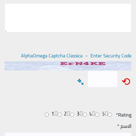
AlphaOmega Captcha Classica – Enter Security Code
➴
⟲
1
2
3
4
5
*
Rating
الاسم
*