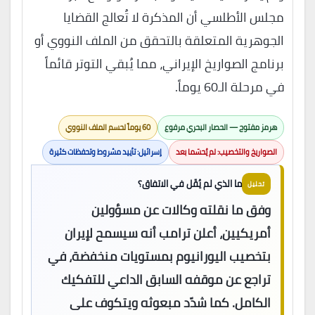
مجلس الأطلسي أن المذكرة لا تُعالج القضايا
الجوهرية المتعلقة بالتحقق من الملف النووي أو
برنامج الصواريخ الإيراني، مما يُبقي التوتر قائماً
في مرحلة الـ60 يوماً.
هرمز مفتوح — الحصار البحري مرفوع
60 يوماً لحسم الملف النووي
الصواريخ والتخصيب: لم يُحسَما بعد
إسرائيل: تأييد مشروط وتحفظات كثيرة
ما الذي لم يُقَل في الاتفاق؟
تحليل
وفق ما نقلته وكالات عن مسؤولين
أمريكيين، أعلن ترامب أنه سيسمح لإيران
بتخصيب اليورانيوم بمستويات منخفضة، في
تراجع عن موقفه السابق الداعي للتفكيك
الكامل. كما شدّد مبعوثه ويتكوف على