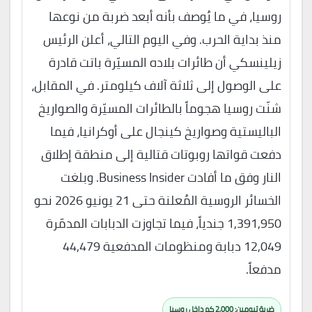
روسيا، في ما يُوصف بأنه أبعد ضربة من نوعها
منذ بداية الحرب. وفي اليوم التالي، أعلن الرئيس
زيلينسكي أن طائرات بلاده المسيّرة باتت قادرة
على الوصول إلى ثلاثة آلاف كيلومتر. في المقابل،
شنّت روسيا هجوماً بالطائرات المسيّرة والصواريخ
الباليستية وصواريخ كينجال على أوكرانيا، فيما
دفعت قواتها روبوتات قتالية إلى منطقة إطلاق
النار وفق ما أفادت Business Insider. وبلغت
الخسائر الروسية المُعلنة حتى 21 يونيو 2026 نحو
1,391,950 جندياً، فيما تجاوزت الدبابات المدمّرة
12,049 دبابة ومنظومات المدفعية 44,479
مدفعاً.
ضربة تيومين: 2,000 كم داخل روسيا