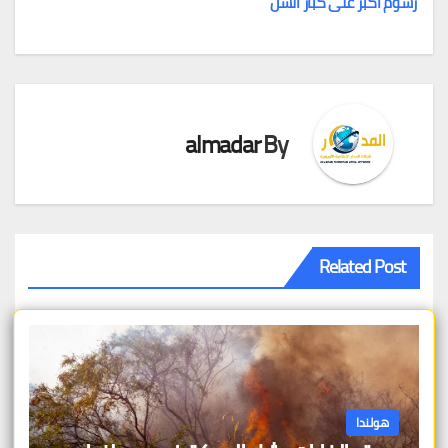
رسوم أكبر على كبار السن
المقالات
almadar
By
Related Post
هولندا