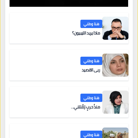
هنا وطني
ماذا يريد الليبيون؟
هنا وطني
ربى القصيد
هنا وطني
منذُ حربٍ رَمَّلتني…
هنا وطني