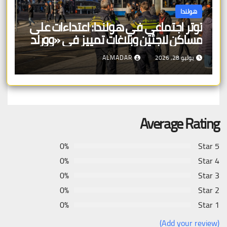
هولندا
توتر اجتماعي في هولندا: اعتداءات على
مساكن لاجئين وبلاغات تمييز في «وورلد
برايد»
يوليو 28, 2026
ALMADAR
Average Rating
0%
5 Star
0%
4 Star
0%
3 Star
0%
2 Star
0%
1 Star
(Add your review)