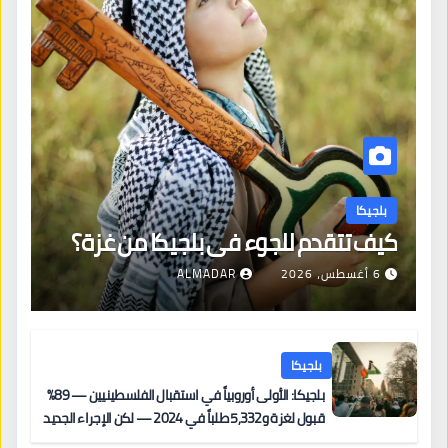
بلجيكا
كيف تتقدم للجوء في بلجيكا من غزة؟
6 أغسطس، 2026
ALMADAR
بلجيكا
بلجيكا: الأولى أوروبياً في استقبال الفلسطينيين — 89%
قبول لغزة و5,332 طلباً في 2024 — لكن الإجراء الجديد
من 12 يونيو يُعقّد المسار لمن يحمل وضعاً في دولة EU