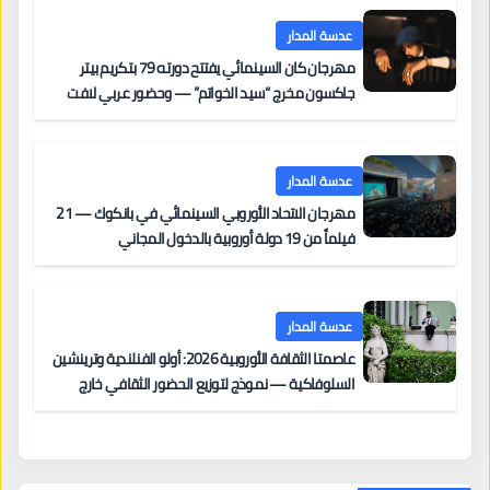
عدسة المدار
مهرجان كان السينمائي يفتتح دورته 79 بتكريم بيتر
جاكسون مخرج “سيد الخواتم” — وحضور عربي لافت
على السجادة الحمراء يضم نادين نجيم وآسر ياسين وخالد
مزنر ضمن لجنة التحكيم
عدسة المدار
مهرجان الاتحاد الأوروبي السينمائي في بانكوك — 21
فيلماً من 19 دولة أوروبية بالدخول المجاني
عدسة المدار
عاصمتا الثقافة الأوروبية 2026: أولو الفنلندية وترينشين
السلوفاكية — نموذج لتوزيع الحضور الثقافي خارج
المراكز الكبرى