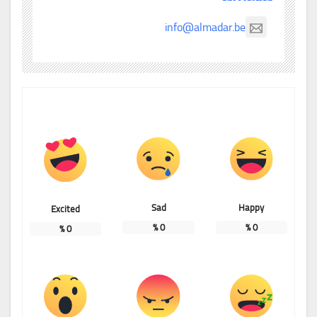
info@almadar.be
Sad
Happy
Excited
%
0
%
0
%
0