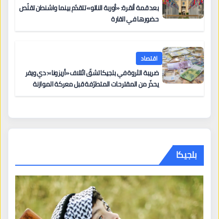
بعد قمة أنقرة: «أوربة الناتو» تتقدّم بينما واشنطن تقلّص
حضورها في القارة
اقتصاد
ضريبة الثروة في بلجيكا تشقّ ائتلاف «أريزونا»: دي ويفر
يحذّر من المقترحات المتطرّفة قبل معركة الموازنة
بلجيكا