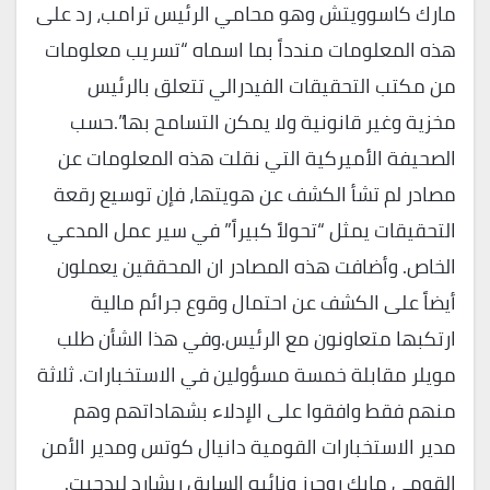
مارك كاسوويتش وهو محامي الرئيس ترامب، رد على
هذه المعلومات مندداً بما اسماه “تسريب معلومات
من مكتب التحقيقات الفيدرالي تتعلق بالرئيس
مخزية وغير قانونية ولا يمكن التسامح بها”.حسب
الصحيفة الأميركية التي نقلت هذه المعلومات عن
مصادر لم تشأ الكشف عن هويتها، فإن توسيع رقعة
التحقيقات يمثل “تحولاً كبيراً” في سير عمل المدعي
الخاص. وأضافت هذه المصادر ان المحققين يعملون
أيضاً على الكشف عن احتمال وقوع جرائم مالية
ارتكبها متعاونون مع الرئيس.وفي هذا الشأن طلب
مويلر مقابلة خمسة مسؤولين في الاستخبارات. ثلاثة
منهم فقط وافقوا على الإدلاء بشهاداتهم وهم
مدير الاستخبارات القومية دانيال كوتس ومدير الأمن
القومي مايك روجرز ونائبه السابق ريشارد ليدجيت.