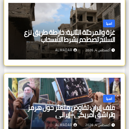
اسيا
غزة والمرحلة الثانية: خارطة طريق نزع
السلاح تصطدم بشرط الانسحاب
أغسطس 4, 2026
ALMADAR
اسيا
ملف إيران: تفاوض متعثر حول هرمز
وتراشق أمريكي–إيراني
أغسطس 4, 2026
ALMADAR