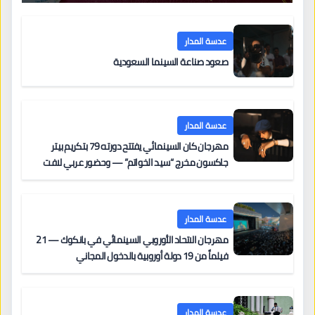
عدسة المدار
صعود صناعة السينما السعودية
عدسة المدار
مهرجان كان السينمائي يفتتح دورته 79 بتكريم بيتر
جاكسون مخرج “سيد الخواتم” — وحضور عربي لافت
على السجادة الحمراء يضم نادين نجيم وآسر ياسين وخالد
مزنر ضمن لجنة التحكيم
عدسة المدار
مهرجان الاتحاد الأوروبي السينمائي في بانكوك — 21
فيلماً من 19 دولة أوروبية بالدخول المجاني
عدسة المدار