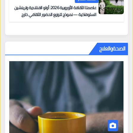
عاصمتا الثقافة الأوروبية 2026: أولو الفنلندية وترينشين
السلوفاكية — نموذج لتوزيع الحضور الثقافي خارج
المراكز الكبرى
الصحةوالعلاج