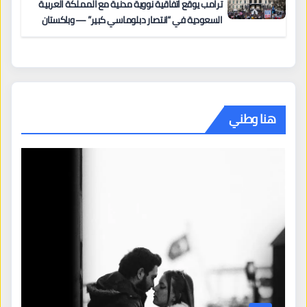
ترامب يوقّع اتفاقية نووية مدنية مع المملكة العربية
السعودية في “انتصار دبلوماسي كبير” — وباكستان
تطلب 10 مليارات دولار مقابل وساطتها في إيران
هنا وطني