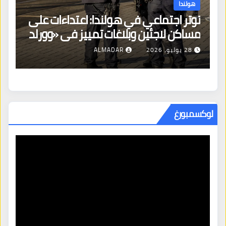
هولندا
توتر اجتماعي في هولندا: اعتداءات على
ه
مساكن لاجئين وبلاغات تمييز في «وورلد
ال
برايد»
28 يوليو، 2026
ALMADAR
لوكسمبورغ