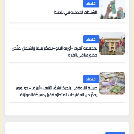
اقتصاد
الشيكات الخدمية في بلجيكا
اقتصاد
بعد قمة أنقرة: «أوربة الناتو» تتقدّم بينما واشنطن تقلّص
حضورها في القارة
اقتصاد
ضريبة الثروة في بلجيكا تشقّ ائتلاف «أريزونا»: دي ويفر
يحذّر من المقترحات المتطرّفة قبل معركة الموازنة