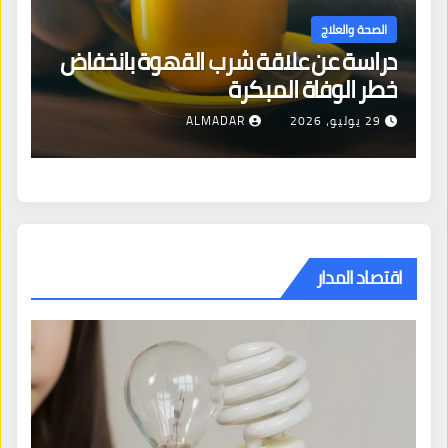
الصحة والعلاج
دراسة عن علاقة شرب القهوة بانخفاض
ا
خطر الوفاة المبكرة
إص
29 يوليو، 2026
ALMADAR
اقتصاد المدار