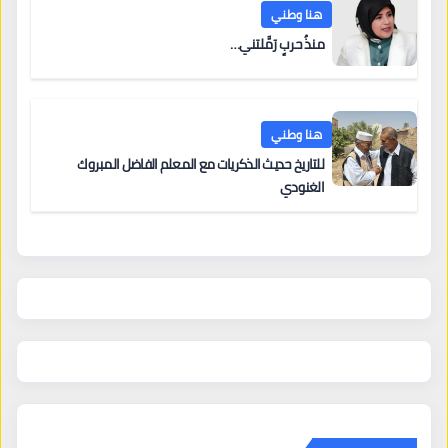
هنا وطني
منذُ حربٍ رَمَّلتني…
هنا وطني
للتاريخ حديث الذكريات مع المعلم الفاضل المبروك
الغنودي