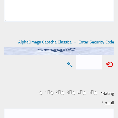
AlphaOmega Captcha Classica – Enter Security Code
➴
⟲
1
2
3
4
5
*
Rating
الاسم
*