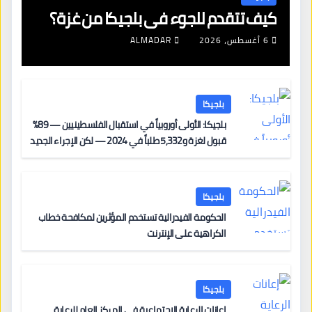
كيف تتقدم للجوء في بلجيكا من غزة؟
6 أغسطس، 2026
ALMADAR
بلجيكا
بلجيكا: الأولى أوروبياً في استقبال الفلسطينيين — 89%
قبول لغزة و5,332 طلباً في 2024 — لكن الإجراء الجديد
من 12 يونيو يُعقّد المسار لمن يحمل وضعاً في دولة EU
أخرى
بلجيكا
الحكومة الفيدرالية تستخدم المؤثرين لمكافحة خطاب
الكراهية على الإنترنت
بلجيكا
إعانات الرعاية الاجتماعية في المركز العام للرعاية