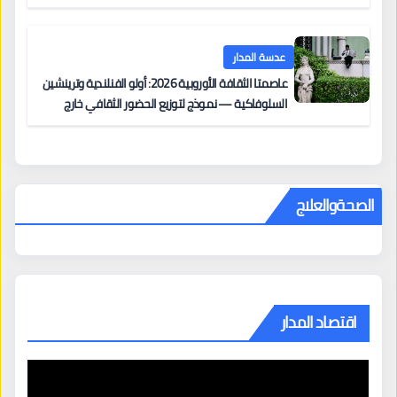
عدسة المدار
عاصمتا الثقافة الأوروبية 2026: أولو الفنلندية وترينشين
السلوفاكية — نموذج لتوزيع الحضور الثقافي خارج
المراكز الكبرى
الصحةوالعلاج
اقتصاد المدار