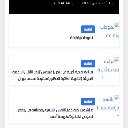
3 أغسطس، 2026
ALMADAR
ثقافة
تموجات وثقافة
ثقافة
قراءة نقدية أدبية في نص ( فينوس أيتها الأنثى الناعمة
الجريئة ) للأديبة الكاتبة الدكتورة مفيدة محمد جبران
ثقافة
عائشة بازامة: خفايا الحس الشعري ودلالاته في بعض
نصوص الشاعرة/ كريمة أحمد