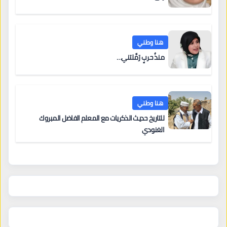
هنا وطني
منذُ حربٍ رَمَّلتني…
هنا وطني
للتاريخ حديث الذكريات مع المعلم الفاضل المبروك
الغنودي