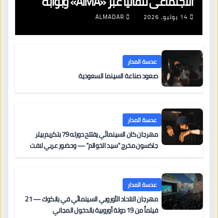
الاجتماعي تلقائياً عبر «AIMA» وبوابة
جديدة لتجديد الإقامات
14 يوليو، 2026
ALMADAR
عدسة المدار
صعود صناعة السينما السعودية
عدسة المدار
مهرجان كان السينمائي يفتتح دورته 79 بتكريم بيتر
جاكسون مخرج “سيد الخواتم” — وحضور عربي لافت
على السجادة الحمراء يضم نادين نجيم وآسر ياسين وخالد
مزنر ضمن لجنة التحكيم
عدسة المدار
مهرجان الاتحاد الأوروبي السينمائي في بانكوك — 21
فيلماً من 19 دولة أوروبية بالدخول المجاني