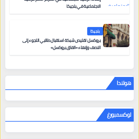
الاجتماعية في بلجيكا
بلجيكا
بروكسل: تقليص شبكة استقبال طالبي اللجوء إلى
النصف وإنهاء «اتفاق بروكسل»
هولندا
لوكسمبورغ