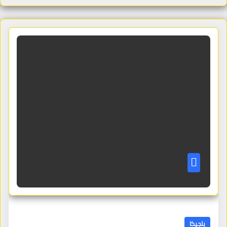
بلجيكا