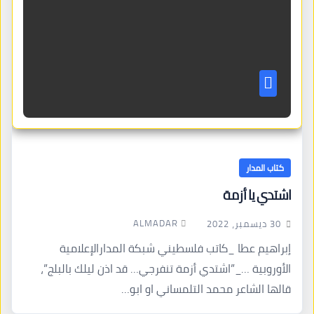
كتاب المدار
اشتدي يا أزمة
ALMADAR
30 ديسمبر، 2022
إبراهيم عطا _كاتب فلسطيني شبكة المدارالإعلامية
الأوروبية …_”اشتدي أزمة تنفرجي… قد اذن ليلك بالبلج”،
قالها الشاعر محمد التلمساني او ابو…