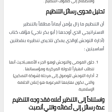
والانضمام إلى صفوف التنظيم .
تحليل فحوى رسائل التنظيم
أن التنظيم ما زال يؤمن أيماناً مطلقاً بالتنظير
الاستراتيجي الذي أوجدها ( أبو بكر ناجي) مؤلف كتاب
(أدارة التوحش )والذي يمكن تلخيص تنظيره بنقطتين
أساسيتين :
خلق الفوضى والتوحش (وهو الجزء الأصعب)حيث أنها
تتطلب انهياراً للدولة المركزية ومؤسساتها .
أدارة التوحش للوصول إلى مرحلة (شوكة التمكين)
والتي تكون نهايتها المرغوبة هو إعلان الخلافة
الإسلامية.
واستناداً إلى التنظير أعلاه فقد وجه التنظيم
عدة رسائل إلى أعضائه والتي أنصبت