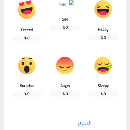
Sad
%
0
Happy
Excited
%
0
%
0
Surprise
Angry
Sleepy
%
0
%
0
%
0
التحرير