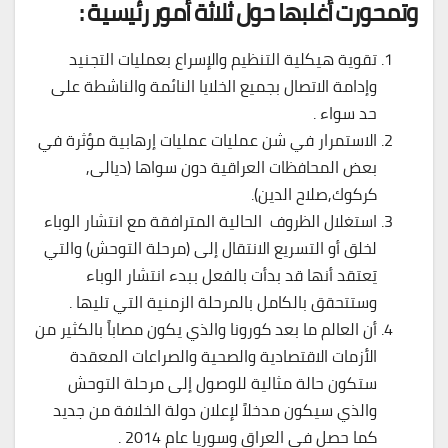
وتمحورت أغلبها حول ثلاثة أمور رئيسية
:
تقوية هيكلية التنظيم والإسراع بعمليات التجنيد
وإدامة الاتصال بجميع الخلايا النائمة والناشطة على
حد سواء .
الاستمرار في شن عمليات عمليات إرهابية مؤثرة في
بعض المحافظات العراقية دون سواها (ديالى,
كركوك,صلاح الدين).
استغلال الظروف الحالية المترافقة مع انتشار الوباء
لخلق أو التسريع الانتقال إلى (مرحلة التوحش) والتي
يَعتقد أنها قد بدأت بالفعل ببدء انتشار الوباء
وستتحقق بالكامل بالمرحلة الزمنية التي تليها .
أن العالم ما بعد كورونا والذي يكون مصاباً بالكثير من
الأزمات الاقتصادية والصحية والصراعات المعقدة
ستكون حالة مثالية للوصول إلى مرحلة التوحش
والذي سيكون مدخلاً لإعلان دولة الخلافة من جديد
كما حصل في العراق وسوريا عام 2014 .