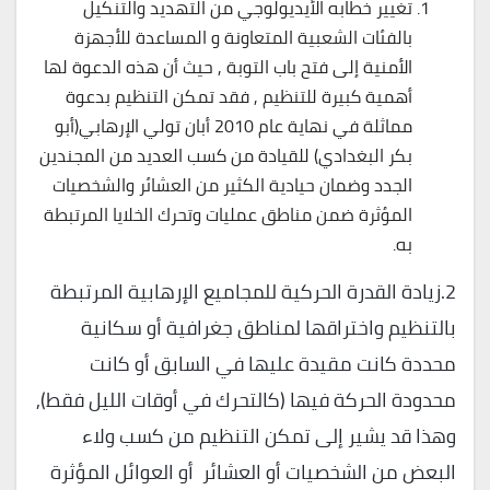
تغيير خطابه الأيديولوجي من التهديد والتنكيل
بالفئات الشعبية المتعاونة و المساعدة للأجهزة
الأمنية إلى فتح باب التوبة , حيث أن هذه الدعوة لها
أهمية كبيرة للتنظيم , فقد تمكن التنظيم بدعوة
مماثلة في نهاية عام 2010 أبان تولي الإرهابي(أبو
بكر البغدادي) للقيادة من كسب العديد من المجندين
الجدد وضمان حيادية الكثير من العشائر والشخصيات
المؤثرة ضمن مناطق عمليات وتحرك الخلايا المرتبطة
به.
2.زيادة القدرة الحركية للمجاميع الإرهابية المرتبطة
بالتنظيم واختراقها لمناطق جغرافية أو سكانية
محددة كانت مقيدة عليها في السابق أو كانت
محدودة الحركة فيها (كالتحرك في أوقات الليل فقط),
وهذا قد يشير إلى تمكن التنظيم من كسب ولاء
البعض من الشخصيات أو العشائر أو العوائل المؤثرة