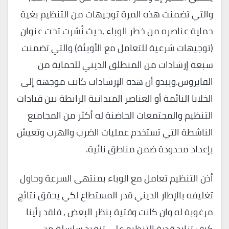
والتي تضمنت هذه المرة توجيهات من التنظيم بغية
حماية عناصره من خطر الوباء ,حيث نُشرت تحت عنوان
(توجيهات شرعية للتعامل مع الأوبئة) والتي تضمنت
سبعة إرشادات من المنطلق الديني للحماية من
الفايروس.ويبدو أن هذه الإرشادات كانت موجهة إلى
الخلايا النائمة أو العناصر الميدانية الرابطة بين قيادات
التنظيم والمجتمعات الحاضنة له أكثر من المجاميع
الناشطة التي تستخدم عمليات الضرب والهرب وتعيش
بإعداد محدودة ضمن مناطق نائية.
أذن التنظيم تعامل مع الوباء بمنتهى السرعة وحاول
تغليفه بالإطار الديني قدر المستطاع لكي يحقق نتائج
مرغوبة له وان كانت وقتية بنظر البعض , فلقد رأينا
كيف تزايد قدرة التنظيم على تنفيذ سلسلة من