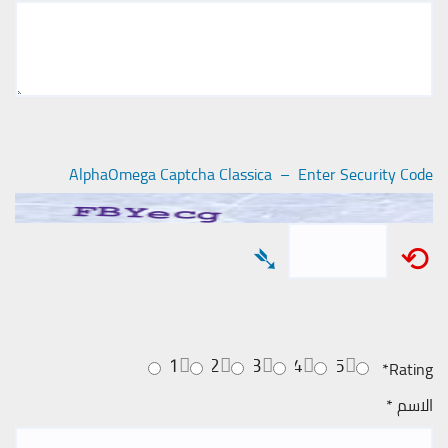
AlphaOmega Captcha Classica – Enter Security Code
➴
⟲
1
2
3
4
5
*
Rating
الاسم
*