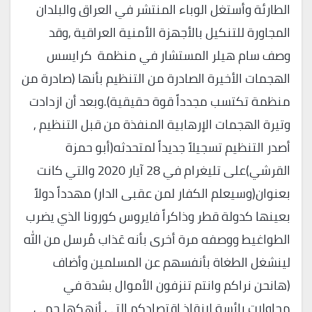
الطارئة وأستغل الوباء المنتشر في العراق والبلدان
المجاورة للتنكيل بالأجهزة الأمنية العراقية ,وقد
وصف سام هيلر المستشار في منظمة كرايسس
الهجمات الأخيرة الصادرة من التنظيم بأنها (صادرة من
منظمة تكتسب مجدداً قوة حقيقية).وبعد أن ازدادت
وتيرة الهجمات الإرهابية المنفذة من قبل التنظيم ,
أصدر التنظيم تسجيلاً جديداً لمتحدثه(أبو حمزة
القرشي)على تليغرام في 28 آيار 2020 والتي كانت
بعنوان(وسيعلم الكفار لمن عقبى الدار) مهدداً دولاً
بعينها كدولة قطر وذاكراً فايروس كورونا الذي يضرب
الطواغيط ووصفه مرة أخرى بأنه عَذاب مُرسل من الله
لينشغل الطغاة بأنفسهم عن المسلمين وأضاف
(هانحن نراكم وانتم تنزفون الأموال بشدة في
محاولات يائسة لإنقاذ اقتصادكم التي أنهكها حمى