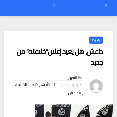
بلجيكا
داعش، هل يعيد إعلان”خلافته” من
جديد
By
التحرير
#أدهم كرم
,
#الخلافة
يوليو 5, 2020
,
#داعش