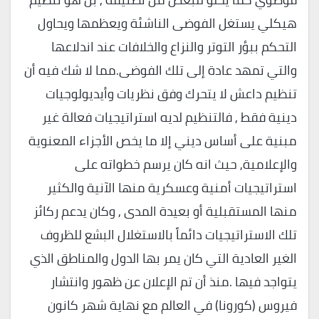
هيكلي يستغل الفوضى الناشئة ويعظمها ويحاول
التحكم ببؤر التوتر والنزاع والخلافات عند اندلاعها
والتي تمهد عادة إلى تلك الفوضى.مما لا شك فيه أن
تنظيم داعش لا يتحرك وفق نظريات وأيديولوجيات
دينية فقط , فالتنظيم لديه استراتيجيات فعالة غير
مبنية على أساس ديني إلا ما يخص الأجزاء المعنوية
والإعلامية, حيث انه كان يرسم خطواته على
استراتيجيات أمنية وعسكرية منها الآنية والكثير
منها المستقبلية أو بعيدة المدى , وكان يدعم ركائز
تلك الاستراتيجيات دائماً بالاستغلال البشع للظروف
الغير العادية التي كان يمر بها الدول والمناطق الذي
يتواجد فيها .منذ أن تم الإعلان عن ظهور وانتشار
فيروس (كورونا) في العالم مع نهاية شهر كانون