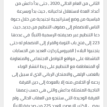
الثاني من العام الحالي 2020 , حتى بدأ داعش من
أعداد العدة لاستغلال تداعياته , حيث بدأ وبسرعة
قياسية من وضع إستراتيجية تجنيدية من خلال دعوة
الناس للانضمام إلى صفوف التنظيم من جديد, حيث
دعا التنظيم عبر صحيفته الرسمية (النبأ) في عددها
223 إلى فتح باب التوبة والفرار إلى الانضمام له حتى
يتجنبوا البلاء ( الفيروس).ركزت العديد من الحسابات
الناشطة على مواقع التواصل الاجتماعي والمتعاونة
أو المتعاطفة مع التنظيم على ربط انتشار الوباء
بالغضب الإلهي والامتحان الرباني الذي لا سبيل إلى
ردعه أو الخلاص منه إلا بالعودة إلى دين الفرقة
الناجية المتمثلة بداعش والتي هي حسب زعمها
الفرقة الوحيدة التي ستنجو من العقاب الحالي .ولم
يمضي الكثير إلا وصدر العدد 225 من صحيفة (النبأ)