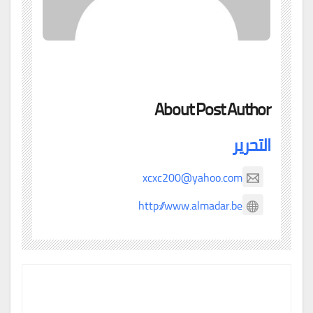
About Post Author
التحرير
xcxc200@yahoo.com
http://www.almadar.be