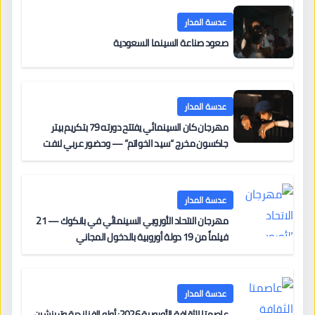
عدسة المدار
صعود صناعة السينما السعودية
عدسة المدار
مهرجان كان السينمائي يفتتح دورته 79 بتكريم بيتر
جاكسون مخرج “سيد الخواتم” — وحضور عربي لافت
على السجادة الحمراء يضم نادين نجيم وآسر ياسين وخالد
مزنر ضمن لجنة التحكيم
عدسة المدار
مهرجان الاتحاد الأوروبي السينمائي في بانكوك — 21
فيلماً من 19 دولة أوروبية بالدخول المجاني
عدسة المدار
عاصمتا الثقافة الأوروبية 2026: أولو الفنلندية وترينشين