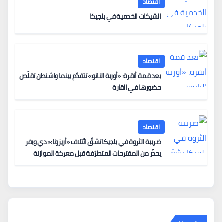
اقتصاد
الشيكات الخدمية في بلجيكا
اقتصاد
بعد قمة أنقرة: «أوربة الناتو» تتقدّم بينما واشنطن تقلّص
حضورها في القارة
اقتصاد
ضريبة الثروة في بلجيكا تشقّ ائتلاف «أريزونا»: دي ويفر
يحذّر من المقترحات المتطرّفة قبل معركة الموازنة