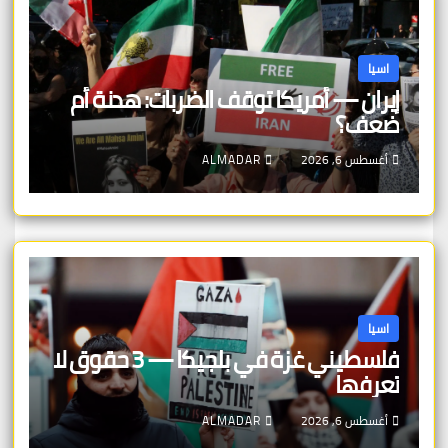
اسيا
إيران — أمريكا توقف الضربات: هدنة أم
ضعف؟
أغسطس 6, 2026
ALMADAR
اسيا
فلسطيني غزة في بلجيكا — 3 حقوق لا
تعرفها
أغسطس 6, 2026
ALMADAR