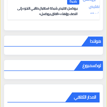
بلجيكا
بروكسل: تقليص شبكة استقبال طالبي اللجوء إلى
النصف وإنهاء «اتفاق بروكسل»
هولندا
لوكسمبورغ
المدار الثقافي