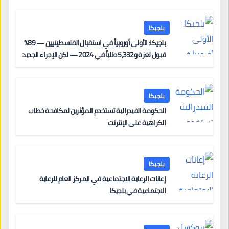
بلجيكا
بلجيكا: الأولى أوروبياً في استقبال الفلسطينيين — 89%
قبول لغزة و5,332 طلباً في 2024 — لكن الإجراء الجديد
من 12 يونيو يُعقّد المسار لمن يحمل وضعاً في دولة EU
أخرى
بلجيكا
الحكومة الفيدرالية تستخدم المؤثرين لمكافحة خطاب
الكراهية على الإنترنت
بلجيكا
إعانات الرعاية الاجتماعية في المركز العام للرعاية
الاجتماعية في بلجيكا