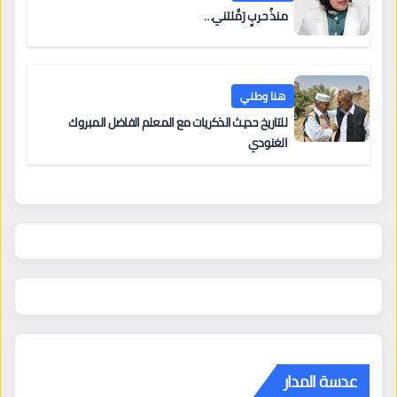
منذُ حربٍ رَمَّلتني…
هنا وطني
للتاريخ حديث الذكريات مع المعلم الفاضل المبروك
الغنودي
عدسة المدار