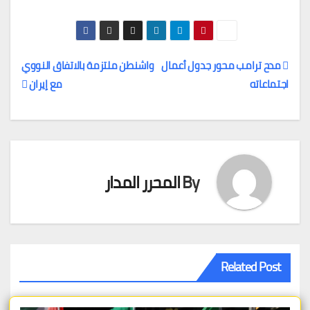
مدح ترامب محور جدول أعمال
واشنطن ملتزمة بالاتفاق النووي
اجتماعاته
مع إيران
تصفّح
المقالات
By
المحرر المدار
Related Post