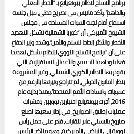
برنامج التسلح لنظام بيونغيانغ بـ “الخطر الفعلي
والداهم”.وأكد ماتيس في تصريح خطي، قبل جلسة
استماع أمام لجنة القوات المسلحة في مجلس
الشيوخ الأميركي أن “كوريا الشمالية تشكل التهديد
الأخطر والأكثر إلحاحا للسلم والأمن”.وشدد وزير الدفاع
على أن “برنامج التسلح النووي للنظام يشكل تهديدا
فعليا وداهما للجميع، والأعمال الاستفزازية، التي
يقوم بها النظام الكوري الشمالي، وغير المشروعة
بنظر القانون الدولي، لم تتراجع وتيرتها بالرغم من
عقوبات وانتقادات الأمم المتحدة”.ومنذ بداية عام
2016، أجرت بيونغيانغ اختبارين نوويين وعشرات
عمليات إطلاق الصواريخ، في إطار سعيها لصنع
صاروخ باليستي عابر للقارات، قادر على حمل رأس
نووية إلى الأراضي الأميركية، وهو ما أكد الرئيس