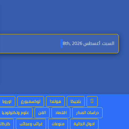
Ski
t
conten
السبت. أغسطس 8th, 2026
بلجيكا
هولندا
لوكسمبورغ
اوروبا
دراسات المدار
اقتصاد
الفن
علوم وتكنولوجيا
احوال الجالية
منوعات
غرائب وعجائب
كاركاتي