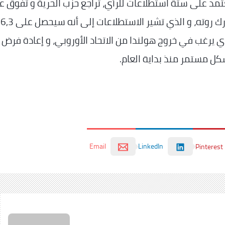
مد على ستة استطلاعات للرأي، تراجع حزب الحرية و تفوق ع
الحزب الليبرالي المحافظ بقيادة رئيس الوزراء مارك روته، و الذي تشير الاستطل
ذي يرغب في خروج هولندا من الاتحاد الأوروبي، و إعادة فرض
شكل مستمر منذ بداية العام.
Email
LinkedIn
Pinterest