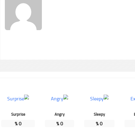
Surprise
Angry
Sleepy
%
0
%
0
%
0