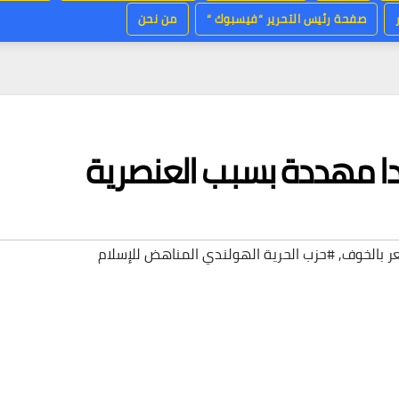
صفحة رئيس التحرير “فيسبوك “
من نحن
دا مهددة بسبب العنصرية
ر بالخوف
,
#حزب الحرية الهولندي المناهض للإسلام