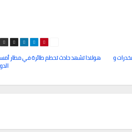
خدرات و
هولندا تشهد حادث تحطم طائرة في مطار أمست
الدو