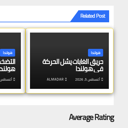
Related Post
هولندا
هولندا
حريق الغابات يشل الحركة
التضخم
في هولندا
هولندا
أغسطس 5, 2026
ALMADAR
أغسطس 2, 026
Average Rating