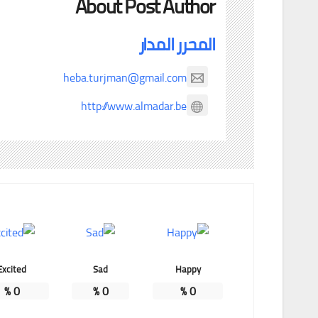
About Post Author
المحرر المدار
heba.turjman@gmail.com
http://www.almadar.be
Excited
Sad
Happy
%
0
%
0
%
0