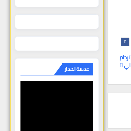
ردام
لي
عدسة المدار