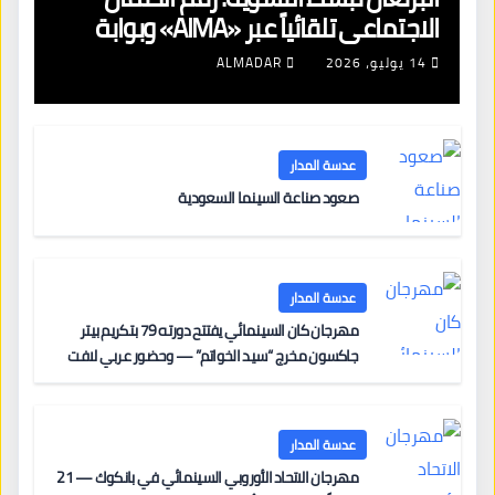
الاجتماعي تلقائياً عبر «AIMA» وبوابة
جديدة لتجديد الإقامات
14 يوليو، 2026
ALMADAR
عدسة المدار
صعود صناعة السينما السعودية
عدسة المدار
مهرجان كان السينمائي يفتتح دورته 79 بتكريم بيتر
جاكسون مخرج “سيد الخواتم” — وحضور عربي لافت
على السجادة الحمراء يضم نادين نجيم وآسر ياسين وخالد
مزنر ضمن لجنة التحكيم
عدسة المدار
مهرجان الاتحاد الأوروبي السينمائي في بانكوك — 21