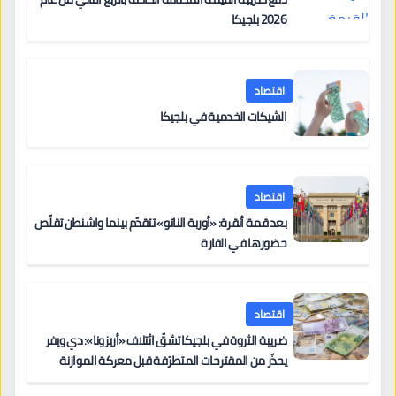
2026 بلجيكا
اقتصاد
الشيكات الخدمية في بلجيكا
اقتصاد
بعد قمة أنقرة: «أوربة الناتو» تتقدّم بينما واشنطن تقلّص
حضورها في القارة
اقتصاد
ضريبة الثروة في بلجيكا تشقّ ائتلاف «أريزونا»: دي ويفر
يحذّر من المقترحات المتطرّفة قبل معركة الموازنة