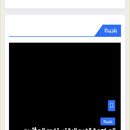
بلجيكا
بلجيكا