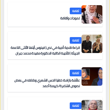
ثقافة
تموجات وثقافة
ثقافة
قراءة نقدية أدبية في نص ( فينوس أيتها الأنثى الناعمة
الجريئة ) للأديبة الكاتبة الدكتورة مفيدة محمد جبران
ثقافة
عائشة بازامة: خفايا الحس الشعري ودلالاته في بعض
نصوص الشاعرة/ كريمة أحمد
ثقافة