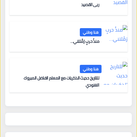
ربى القصيد
هنا وطني
منذُ حربٍ رَمَّلتني…
هنا وطني
للتاريخ حديث الذكريات مع المعلم الفاضل المبروك
الغنودي