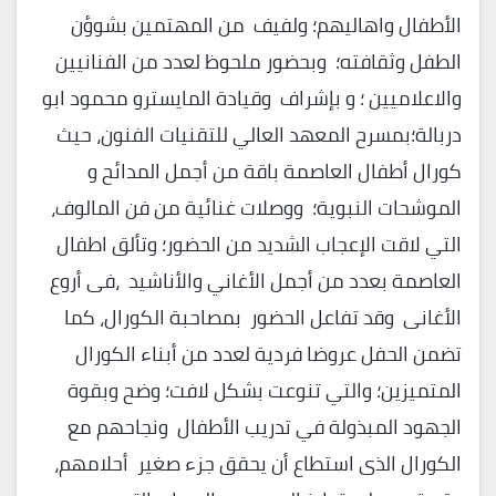
الأطفال واهاليهم؛ ولفيف من المهتمين بشوؤن
الطفل وثقافته؛ وبحضور ملحوظ لعدد من الفنانيين
والاعلاميين ؛ و بإشراف وقيادة المايسترو محمود ابو
دربالة؛بمسرح المعهد العالي للتقنيات الفنون، حيث
كورال أطفال العاصمة باقة من أجمل المدائح و
الموشحات النبوية؛ ووصلات غنائية من فن المالوف،
التي لاقت الإعجاب الشديد من الحضور؛ وتألق اطفال
العاصمة بعدد من أجمل الأغاني والأناشيد ،فى أروع
الأغانى وقد تفاعل الحضور بمصاحبة الكورال، كما
تضمن الحفل عروضا فردية لعدد من أبناء الكورال
المتميزين؛ والتي تنوعت بشكل لافت؛ وضح وبقوة
الجهود المبذولة في تدريب الأطفال ونجاحهم مع
الكورال الذى استطاع أن يحقق جزء صغير أحلامهم،