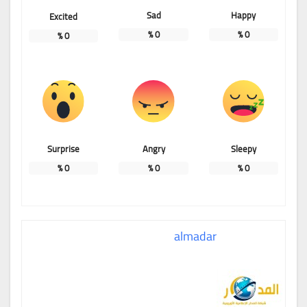
Sad
Happy
Excited
%
0
%
0
%
0
Surprise
Angry
Sleepy
%
0
%
0
%
0
almadar