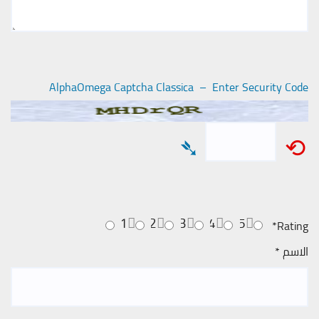
AlphaOmega Captcha Classica – Enter Security Code
➴
⟲
1
2
3
4
5
*
Rating
الاسم
*