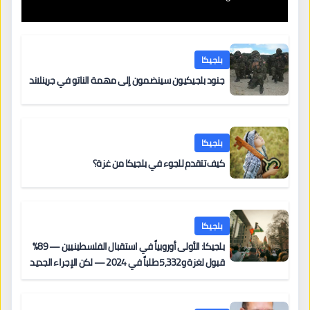
بلجيكا
جنود بلجيكيون سينضمون إلى مهمة الناتو في جرينلاند
بلجيكا
كيف تتقدم للجوء في بلجيكا من غزة؟
بلجيكا
بلجيكا: الأولى أوروبياً في استقبال الفلسطينيين — 89%
قبول لغزة و5,332 طلباً في 2024 — لكن الإجراء الجديد
من 12 يونيو يُعقّد المسار لمن يحمل وضعاً في دولة EU
أخرى