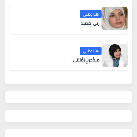
هنا وطني
ربى القصيد
هنا وطني
منذُ حربٍ رَمَّلتني…