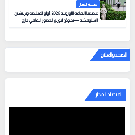
عدسة المدار
عاصمتا الثقافة الأوروبية 2026: أولو الفنلندية وترينشين
السلوفاكية — نموذج لتوزيع الحضور الثقافي خارج
المراكز الكبرى
الصحةوالعلاج
اقتصاد المدار