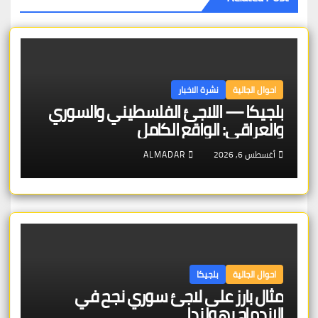
احوال الجالية
نشرة الاخبار
بلجيكا — اللاجئ الفلسطيني والسوري
والعراقي: الواقع الكامل
أغسطس 6, 2026
ALMADAR
احوال الجالية
بلجيكا
مثال بارز على لاجئ سوري نجح في
الاندماج بهولندا