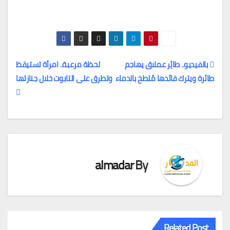
بالفيديو.. طائِر عملاق يهاجم
لحظة مرعبة.. امرأة تستيقظ
طائرة ويترك قائدها مُلطخ بالدماء
وتطرق على التابوت خلال جنازتها
تصفّح
المقالات
almadar
By
Related Post