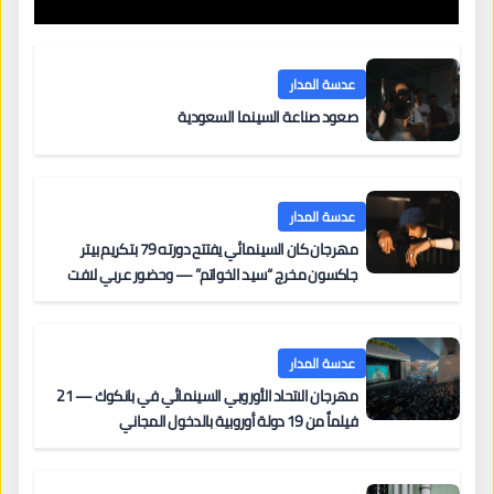
عدسة المدار
صعود صناعة السينما السعودية
عدسة المدار
مهرجان كان السينمائي يفتتح دورته 79 بتكريم بيتر
جاكسون مخرج “سيد الخواتم” — وحضور عربي لافت
على السجادة الحمراء يضم نادين نجيم وآسر ياسين وخالد
مزنر ضمن لجنة التحكيم
عدسة المدار
مهرجان الاتحاد الأوروبي السينمائي في بانكوك — 21
فيلماً من 19 دولة أوروبية بالدخول المجاني