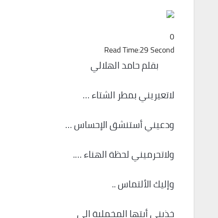
0
Read Time:
29 Second
بقلم حامد الهلالي
لاتعيريني بمطر الشتاء …
ودعيني أستنشق الإحساس …
ولاتحرميني لحظة الهناء ….
وإليك الألتماس ..
خذيني أيتها المخملية الى