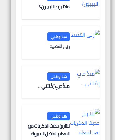
ماذا يريد الليبيون؟
هنا وطني
ربى القصيد
هنا وطني
منذُ حربٍ رَمَّلتني…
هنا وطني
للتاريخ حديث الذكريات مع
المعلم الفاضل المبروك