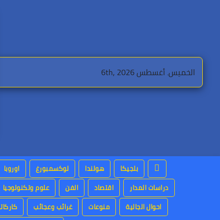
Ski
t
conten
الخميس. أغسطس 6th, 2026
بلجيكا
هولندا
لوكسمبورغ
اوروبا
دراسات المدار
اقتصاد
الفن
علوم وتكنولوجيا
احوال الجالية
منوعات
غرائب وعجائب
كاركاتي