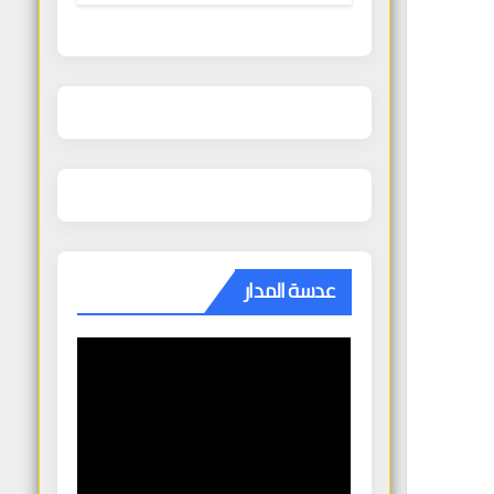
الغنودي
عدسة المدار