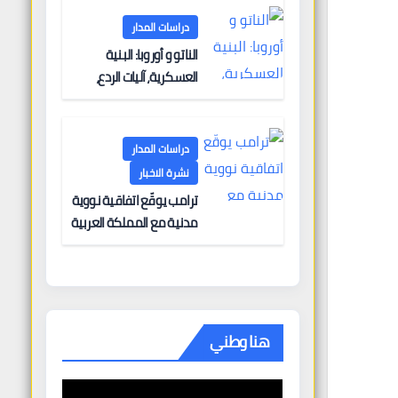
دراسات المدار
الناتو و أوروبا: البنية
العسكرية، آليات الردع،
والتحديات الأمنية
دراسات المدار
نشرة الاخبار
ترامب يوقّع اتفاقية نووية
مدنية مع المملكة العربية
السعودية في “انتصار
دبلوماسي كبير” —
وباكستان تطلب 10 مليارات
دولار مقابل وساطتها في
إيران
هنا وطني