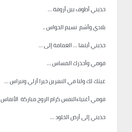
خذيني أطوف بين أروقة …
بلادي وأشم نسيم الحواس ..
خذيني أيتها … الغمامة إلى …
قومي وأحذرك المساس …
غيثك لك ولنا في النهرين خيرا أزلي ونبراس …
قومي أغنياءالنفس كرام الروح مباركة الأنفاس 
خذيني إلى أرض الخلود …