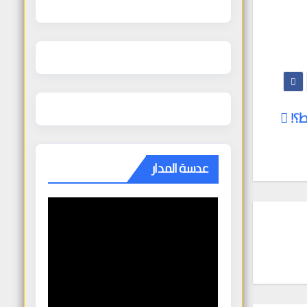
ط؟!
عدسة المدار