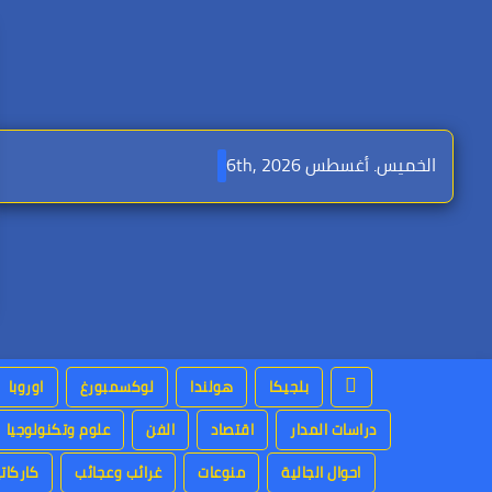
Ski
t
conten
الخميس. أغسطس 6th, 2026
بلجيكا
هولندا
لوكسمبورغ
اوروبا
دراسات المدار
اقتصاد
الفن
علوم وتكنولوجيا
احوال الجالية
منوعات
غرائب وعجائب
كاركاتي