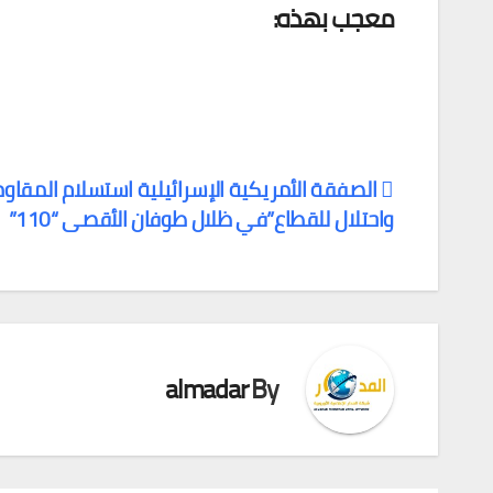
معجب بهذه:
الصفقة الأمريكية الإسرائيلية استسلام المقاو
واحتلال للقطاع”في ظلال طوفان الأقصى “110”
تصفّح
المقالات
almadar
By