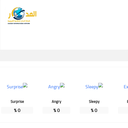
Surprise
Angry
Sleepy
%
0
%
0
%
0