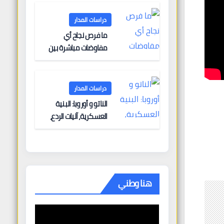
دراسات المدار
ما فرص نجاح أي
مفاوضات مباشرة بين
أوروبا وروسيا؟
دراسات المدار
الناتو و أوروبا: البنية
العسكرية، آليات الردع،
والتحديات الأمنية
هنا وطني