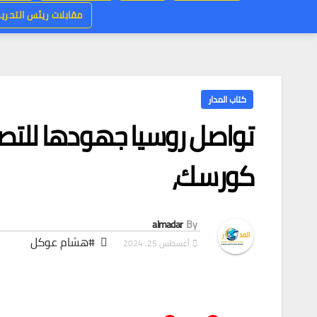
مقابلات ريئس التحرير
كتاب المدار
تواصل روسيا جهودها للتص
كورسك،
almadar
By
#هشام عوكل
أغسطس 25, 2024