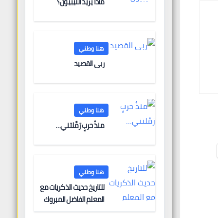
ماذا يريد الليبيون؟
هنا وطني
ربى القصيد
هنا وطني
منذُ حربٍ رَمَّلتني…
هنا وطني
للتاريخ حديث الذكريات مع
المعلم الفاضل المبروك
الغنودي