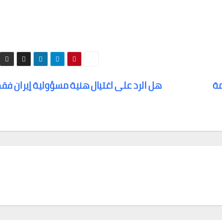
مة
هل الرد على اغتيال هنية مسؤولية إيران فق