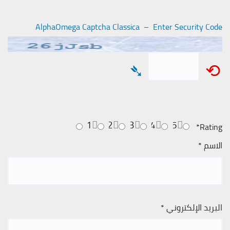
AlphaOmega Captcha Classica – Enter Security Code
➴
⟲
1
2
3
4
5
*
Rating
الاسم
*
البريد الإلكتروني
*