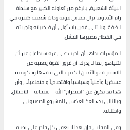
البيئة الشعبية، بالرغم من تعاونه الكبير مع سلطة
رام الله، وما تزال حماس قوية وذات شعبية كبيرة في
الضفة. وبالتالي فمن باب أولى أن فرضياته وتجربته
في القطاع مصيرها الفشل.
المؤشرات تظهر أن الحرب على غزة ستطول؛ غير أن
نتنياهو ربما لا يدرك، أن غرور القوة يعميه عن
الاستنزاف والأثمان الكبيرة التي يدفعها وحكومته
عسكرياً وأمنياً وسياسياً واقتصادياً واجتماعياً…، وأن
هذا قد يكون من “استدراج” الله—سبحانه—للاحتلال،
وبالتالي بدء العدّ العكسي للمشروع الصهيوني
واحتلاله.
وفي المقابل، فإن هذا لا يعفي كل قادر على نصرة