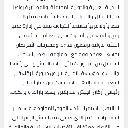
البديلة العربية والدولية المحتملة، والممكن قبولها
من الاحتلال. والاحتلال لا يجد طرفاً فلسطينياً ولا
مصرياً ولا عربياً مستعداً للتجاوب معه في إدارة معبر
رفح والبقاء في المحور؛ وحتى معظم حلفائه في
البيئة الدولية يرفضون بقاءه، ومقترحات الأمريكان
نفسها لعقد صفقة مع المقاومة تتضمن انسحاب
الاحتلال من المحور. كما أن قيادة الجيش وعلى رأسها
جالانت والمؤسسة الأمنية لا يرون ضرورة للبقاء في
المعبر، يضاف إليهم قادة عسكريون كبار أمثال
رئيسي أركان الجيش السابقين إيهود باراك، وآيزنكوت.
الثالثة: إن استمرار الأداء القوي للمقاومة، واستمرار
الاستنزاف الكبير الذي يعاني منه الجيش الإسرائيلي
في القطاع، مع تضافر التقديرات الإسرائيلية والعالمية