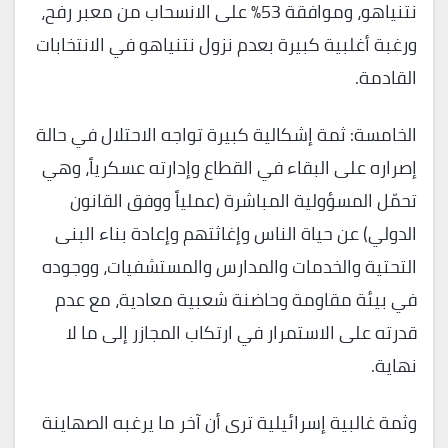
نتنياهو، وموافقة 53% على الانسحاب من معبر رفح،
ورغبة أغلبية كبيرة بعدم نزول نتنياهو في الانتخابات
القادمة.
الخامسة: ثمة إشكالية كبيرة تواجه الاحتلال في حالة
إصراره على البقاء في القطاع وإدارته عسكرياً، وهي
تحمّل المسؤولية المباشرة (عملياً ووفق القانون
الدولي) عن حياة الناس وإغاثتهم وإعادة بناء البنى
التحتية والخدمات والمدارس والمستشفيات، ووجوده
في بيئة مقاومة وحاضنة شعبية معادية، مع عدم
قدرته على الاستمرار في ارتكاب المجازر إلى ما لا
نهاية.
وثمة غالبية إسرائيلية ترى أن آخر ما يرغبه الصهاينة