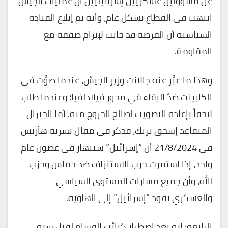
عن مسؤولين عسكريين إسرائيليين أن عمليات الجيش
انتهت في القطاع بشكل عام، وأنه تم إبلاغ القيادة
السياسية أن الفرصة قد حانت لإبرام صفقة مع
المقاومة.
وهذا ما عبَّر عنه جالانت وزير الجيش، عندما صوَّت في
الكابينت ضدّ البقاء في محور فيلادلفيا؛ وعندما طلب
لاحقاً بإعادة التصويت لصالح الخروج منه. أما الجنرال
المتقاعد إسحق بريك، فذكر في مقال نشرته هآرتس
في 21/8/2024 أن “إسرائيل” ستنهار في غضون عام
واحد، إذا استمرت حرب الاستنزاف ضد حماس وحزب
الله، وأن جميع مسارات المستوى السياسي
والعسكري تقود “إسرائيل” إلى الهاوية.
الرابعة: إنه بعد اضطرار كتائب القسام لقتل ستة