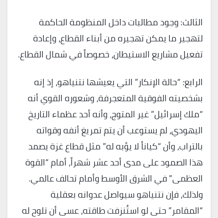
الثالث: وجود مطالبات داخل المنظومة الحاكمة
لتهجير ما يمكن تهجيره من أبناء القطاع، وإعادة
تفعيل مشاريع الاستيطان، خصوصاً في شمال القطاع.
الرابع: “حالة الإنكار” التي يعيشها نتنياهو، إذ إنه
بشخصيته الفوقية المتعجرفة، وشعوره القوي أنه
“ملك إسرائيل” غير المتوج، وأنه أحد عظماء التاريخ
اليهودي، لم يستوعب أن يتم تمريغ أنفه وقواته
بالتراب، وأن “كياناً لا يؤبه له” مثل قطاع غزة يصمد
هذا الصمود على مدى أحد عشر شهراً، أمام “القوة
العظمى” في الشرق الأوسط وأمام تحالف عالمي.
ولذلك، فإن نتنياهو سيواصل عدوانه بعقلية
“المقامر” حتى لو استُنزفت طاقته، عسى أن تلوح له