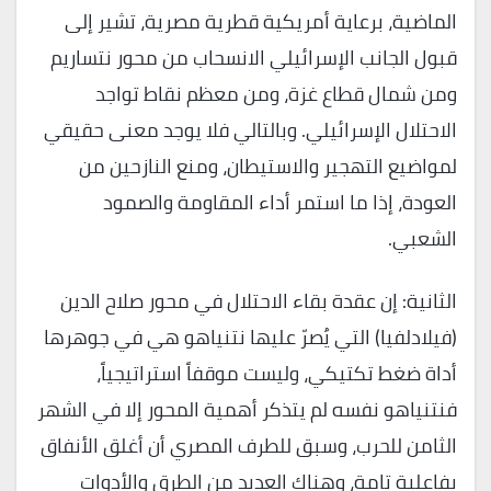
الماضية، برعاية أمريكية قطرية مصرية، تشير إلى
قبول الجانب الإسرائيلي الانسحاب من محور نتساريم
ومن شمال قطاع غزة، ومن معظم نقاط تواجد
الاحتلال الإسرائيلي. وبالتالي فلا يوجد معنى حقيقي
لمواضيع التهجير والاستيطان، ومنع النازحين من
العودة، إذا ما استمر أداء المقاومة والصمود
الشعبي.
الثانية: إن عقدة بقاء الاحتلال في محور صلاح الدين
(فيلادلفيا) التي يُصرّ عليها نتنياهو هي في جوهرها
أداة ضغط تكتيكي، وليست موقفاً استراتيجياً،
فنتنياهو نفسه لم يتذكر أهمية المحور إلا في الشهر
الثامن للحرب، وسبق للطرف المصري أن أغلق الأنفاق
بفاعلية تامة، وهناك العديد من الطرق والأدوات