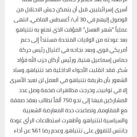
أسرى إسرائيليين، قبل أن يتمكن جيش الاحتلال من
الوصول إليهم في 30 آب/ أغسطس الماضي، انتهى
عملياً “شهر العسل” المؤقت الذي تمتع به نتنياهو
بعد عودته من الولايات المتحدة مستنداً إلى دعم
أمريكي قوي، وبعد نجاحه في اغتيال رئيس حركة
حماس إسماعيل هنية، ورئيس أركان حزب الله فؤاد
شكر. فقد انقلبت الأجواء الداخلية ضد نتنياهو، وساد
الشعور بأن طريقة نتنياهو في العمل لن تعيد الأسرى
إلا في توابيت، وخرجت مظاهرات ضخمة وصل عدد
المشاركين فيها إلى نحو 750 ألفاً تطالب بعقد صفقة
مع المقاومة، وتصاعدت حدة المعارضة الشعبية
والسياسية لنتنياهو. وأظهرت استطلاعات الرأي عودة
جانتس للتفوق على نتنياهو، وعدم رضا 61% عن أداء