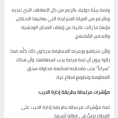
وثمة بيئة دولية، بالرغم من كل التعاطف الذي تبديه
وبالرغم من العزلة المتزايدة التي يعانيها الاحتلال،
فإنها ما زالت عاجزة عن إيقاف المجازر الوحشية
والتدمير المُمَنهج.
ولأن نتنياهو وزمرته المتطرفة يدركون ذلك كلَّه، فما
زالوا يرون أن ثمة فرصة يجب استغلالها، وأن هناك
“سراباً” يجب ملاحقته لمتابعة محاولة سحق
المقاومة وتطويع قطاع غزة.
مؤشرات مرتبطة بطريقة إدارة الحرب:
ثمة مؤشرات مرتبطة بطريقة إدارة الحرب على
القطاع تصبٌّ في إطالة أمدها: