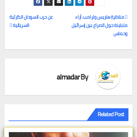
مناظرة هاريس وترامب: آراء
عن حرب السودان الكارثية
متباينة حول الصراع بين إسرائيل
السريالية
تصفّح
وحماس
المقالات
almadar
By
Related Post