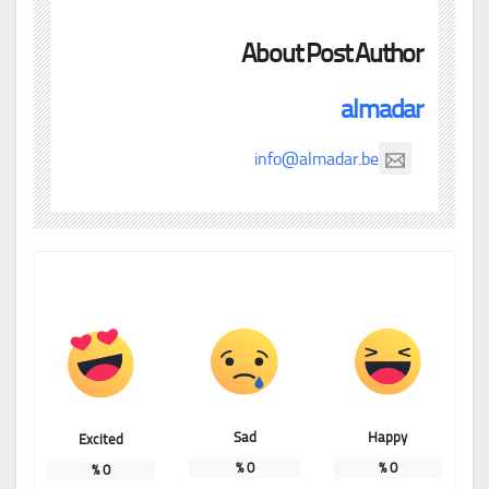
About Post Author
almadar
info@almadar.be
Sad
Happy
Excited
%
0
%
0
%
0