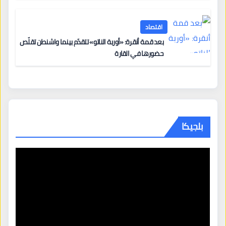
اقتصاد
بعد قمة أنقرة: «أوربة الناتو» تتقدّم بينما واشنطن تقلّص
حضورها في القارة
بلجيكا