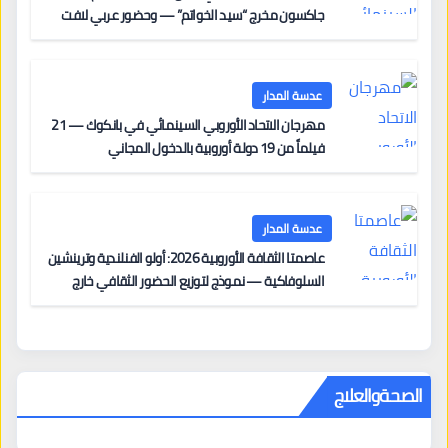
جاكسون مخرج “سيد الخواتم” — وحضور عربي لافت
على السجادة الحمراء يضم نادين نجيم وآسر ياسين وخالد
مزنر ضمن لجنة التحكيم
عدسة المدار
مهرجان الاتحاد الأوروبي السينمائي في بانكوك — 21
فيلماً من 19 دولة أوروبية بالدخول المجاني
عدسة المدار
عاصمتا الثقافة الأوروبية 2026: أولو الفنلندية وترينشين
السلوفاكية — نموذج لتوزيع الحضور الثقافي خارج
المراكز الكبرى
الصحةوالعلاج