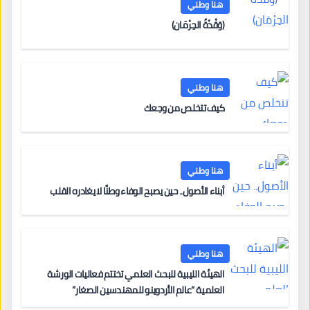
هنا وطني
(وَقْذَةُ الحِرْمَان)
هنا وطني
كيف تتخلص من وجعك
هنا وطني
أبناء الأصول.. حين يصبح الوفاء وطنًا لا يغادره القلب
هنا وطني
الهيئة الليبية للبحث العلمي تختتم فعاليات الورشة
العلمية “عالم الأردوينو للمهندسين الصغار”