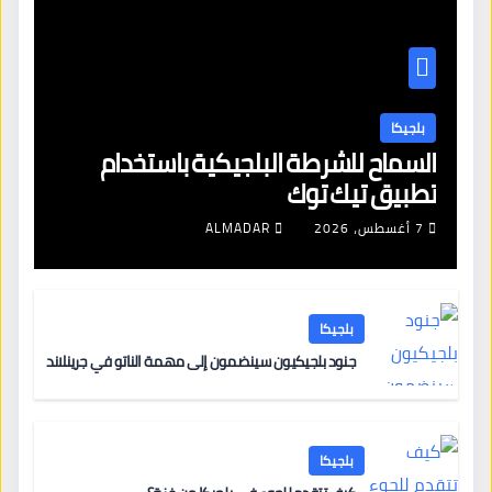
بلجيكا
السماح للشرطة البلجيكية باستخدام
تطبيق تيك توك
7 أغسطس، 2026
ALMADAR
بلجيكا
جنود بلجيكيون سينضمون إلى مهمة الناتو في جرينلاند
بلجيكا