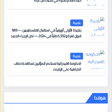
كيف تتقدم للجوء في بلجيكا من غزة؟
بلجيكا
بلجيكا: الأولى أوروبياً في استقبال الفلسطينيين — 89%
قبول لغزة و5,332 طلباً في 2024 — لكن الإجراء الجديد
من 12 يونيو يُعقّد المسار لمن يحمل وضعاً في دولة EU
أخرى
بلجيكا
الحكومة الفيدرالية تستخدم المؤثرين لمكافحة خطاب
الكراهية على الإنترنت
هولندا