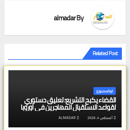
almadar
By
Related Post
لوكسمبورغ
القضاء يكبح التشريع: تعليق دستوري
لقواعد الاستقبال المهاجرين في اوروبا
أغسطس 4, 2026
ALMADAR