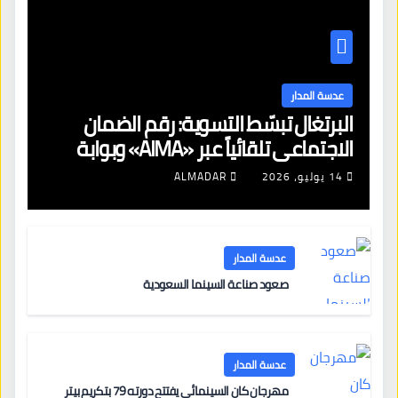
عدسة المدار
البرتغال تبسّط التسوية: رقم الضمان
الاجتماعي تلقائياً عبر «AIMA» وبوابة
جديدة لتجديد الإقامات
14 يوليو، 2026
ALMADAR
عدسة المدار
صعود صناعة السينما السعودية
عدسة المدار
مهرجان كان السينمائي يفتتح دورته 79 بتكريم بيتر