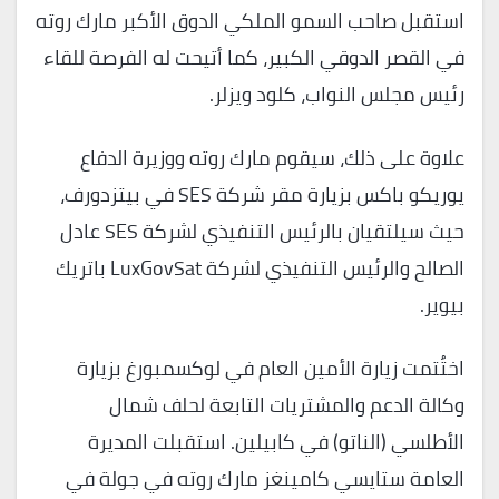
استقبل صاحب السمو الملكي الدوق الأكبر مارك روته
في القصر الدوقي الكبير، كما أتيحت له الفرصة للقاء
رئيس مجلس النواب، كلود ويزلر.
علاوة على ذلك، سيقوم مارك روته ووزيرة الدفاع
يوريكو باكس بزيارة مقر شركة SES في بيتزدورف،
حيث سيلتقيان بالرئيس التنفيذي لشركة SES عادل
الصالح والرئيس التنفيذي لشركة LuxGovSat باتريك
بيوير.
اختُتمت زيارة الأمين العام في لوكسمبورغ بزيارة
وكالة الدعم والمشتريات التابعة لحلف شمال
الأطلسي (الناتو) في كابيلين. استقبلت المديرة
العامة ستايسي كامينغز مارك روته في جولة في