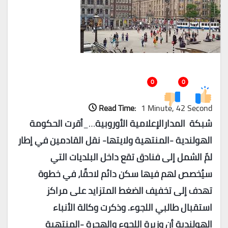
0
0
Read Time:
1 Minute, 42 Second
شبكة المدارالإعلامية الأوروبية
…_
أقرت الحكومة
الهولندية -المنتهية ولايتها- نقل القادمين في إطار
لمّ الشمل إلى فنادق تقع داخل البلديات التي
سيُخصص لهم فيها سكن دائم لاحقًا، في خطوة
تهدف إلى تخفيف الضغط المتزايد على مراكز
استقبال طالبي اللجوء. وذكرت وكالة الأنباء
الهولندية أن وزيرة اللجوء والهجرة -المنتهية