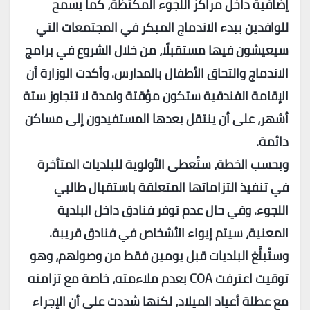
إضافية داخل مراكز اللجوء المكتظة، كما يسمح
للوافدين ببدء الاندماج المبكر في المجتمعات التي
سيعيشون فيها مستقبلًا، من خلال الشروع في برامج
الاندماج والتحاق الأطفال بالمدارس. وأكدت الوزارة أن
الإقامة الفندقية ستكون مؤقتة ولمدة لا تتجاوز ستة
أشهر، على أن ينتقل بعدها المستفيدون إلى مساكن
دائمة.
وبحسب الخطة، ستُعطى الأولوية للبلديات المتأخرة
في تنفيذ التزاماتها المتعلقة باستقبال طالبي
اللجوء. وفي حال عدم توفر فنادق داخل البلدية
المعنية، سيتم إيواء الأشخاص في فنادق قريبة.
وستُبلَّغ البلديات قبل يومين فقط من وصولهم، وهو
توقيت اعترفت
COA
بعدم ملاءمته، خاصة مع تزامنه
مع عطلة أعياد الميلاد، لكنها شددت على أن الإجراء