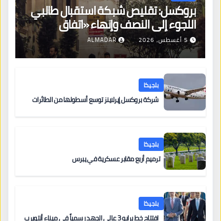
بروكسل: تقليص شبكة استقبال طالبي
اللجوء إلى النصف وإنهاء «اتفاق
بروكسل»
5 أغسطس، 2026
ALMADAR
بلجيكا
شركة بروكسل إيرلاينز توسع أسطولها من الطائرات
بلجيكا
ترميم أربع مقابر عسكرية في يبرس
بلجيكا
افتتاح خط برابو 3 عالي الجهد رسمياً في ميناء أنتويرب