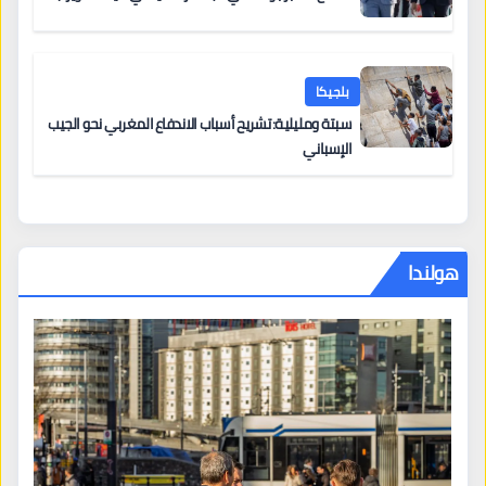
بلجيكا
سبتة ومليلية: تشريح أسباب الاندفاع المغربي نحو الجيب
الإسباني
هولندا