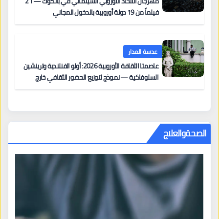
مهرجان الاتحاد الأوروبي السينمائي في بانكوك — 21
فيلماً من 19 دولة أوروبية بالدخول المجاني
عدسة المدار
عاصمتا الثقافة الأوروبية 2026: أولو الفنلندية وترينشين
السلوفاكية — نموذج لتوزيع الحضور الثقافي خارج
المراكز الكبرى
الصحةوالعلاج