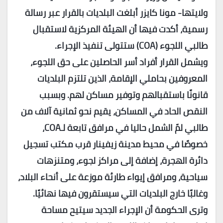
ولايتها- مونا كايزر أبلغت البلديات بالقرار عبر رسالة
رسمية، أكدت فيها أن الهيئة المركزية لاستقبال
طالبي اللجوء (
COA
) ستتولى تنفيذ الإجراء.
ويشمل القرار أفراد أسر الحاصلين على حق اللجوء،
المعروفين بحاملي الإقامة، الذين تلتزم البلديات
قانونًا باستقبالهم وتوفير مساكن لهم. وبسبب
النقص الحاد في المساكن، يقيم نحو ثمانية آلاف من
طالبي لمّ الشمل حاليا في مرافق تابعة لـ
COA
،
خصوصًا في محيط مدينة زيفينار قرب مكتب تسجيل
دائرة الهجرة، إضافة إلى مراكز لجوء، ومتنزهات
سياحية، ومرافق إيواء طارئة موزعة على أنحاء البلاد،
وغالبًا خارج البلديات التي سيستقرون فيها نهائيًا.
وترى الحكومة أن الإجراء الجديد سيتيح مساحة