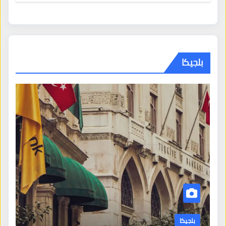
بلجيكا
بلجيكا