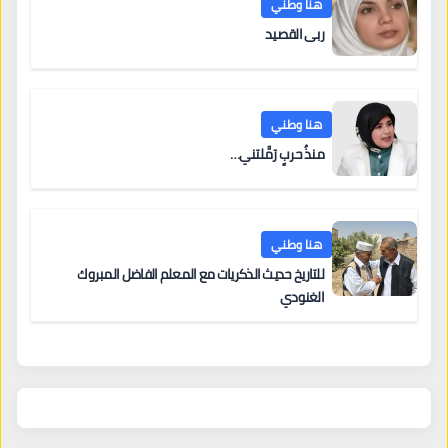
هنا وطني
ربى القصيد
هنا وطني
منذُ حربٍ رَمَّلتني…
هنا وطني
للتاريخ حديث الذكريات مع المعلم الفاضل المبروك
الغنودي