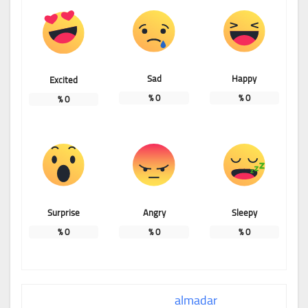
Sad
Happy
Excited
%
0
%
0
%
0
Surprise
Angry
Sleepy
%
0
%
0
%
0
almadar