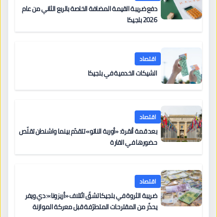
دفع ضريبة القيمة المضافة الخاصة بالربع الثاني من عام
2026 بلجيكا
اقتصاد
الشيكات الخدمية في بلجيكا
اقتصاد
بعد قمة أنقرة: «أوربة الناتو» تتقدّم بينما واشنطن تقلّص
حضورها في القارة
اقتصاد
ضريبة الثروة في بلجيكا تشقّ ائتلاف «أريزونا»: دي ويفر
يحذّر من المقترحات المتطرّفة قبل معركة الموازنة