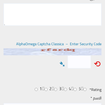
AlphaOmega Captcha Classica – Enter Security Code
➴
⟲
1
2
3
4
5
*
Rating
الاسم
*