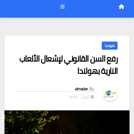
هولندا
رفع السن القانوني لإشعال الألعاب
النارية بهولندا
almadar
By
أبريل 1, 2026