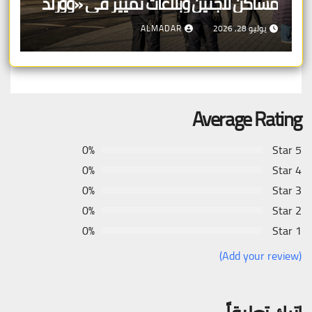
مساكن لاجئين وبلاغات تمييز في «وورلد
برايد»
يوليو 28, 2026
ALMADAR
Average Rating
0%
5 Star
0%
4 Star
0%
3 Star
0%
2 Star
0%
1 Star
(Add your review)