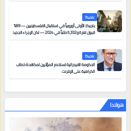
بلجيكا
بلجيكا: الأولى أوروبياً في استقبال الفلسطينيين — 89%
قبول لغزة و5,332 طلباً في 2024 — لكن الإجراء الجديد
من 12 يونيو يُعقّد المسار لمن يحمل وضعاً في دولة EU
أخرى
بلجيكا
الحكومة الفيدرالية تستخدم المؤثرين لمكافحة خطاب
الكراهية على الإنترنت
هولندا