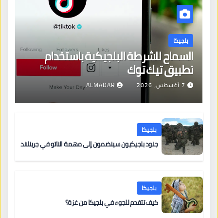
بلجيكا
السماح للشرطة البلجيكية باستخدام
تطبيق تيك توك
7 أغسطس، 2026
ALMADAR
بلجيكا
جنود بلجيكيون سينضمون إلى مهمة الناتو في جرينلاند
بلجيكا
كيف تتقدم للجوء في بلجيكا من غزة؟