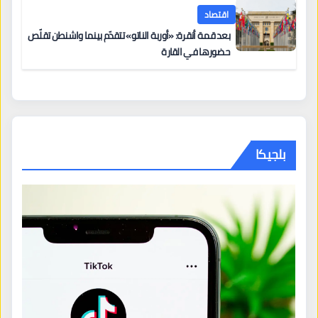
اقتصاد
بعد قمة أنقرة: «أوربة الناتو» تتقدّم بينما واشنطن تقلّص
حضورها في القارة
بلجيكا