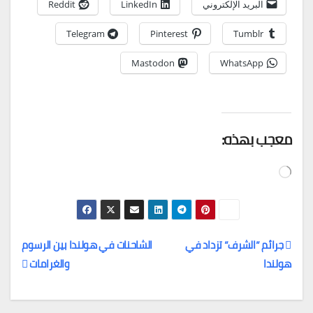
البريد الإلكتروني
LinkedIn
Reddit
Telegram
Pinterest
Tumblr
Mastodon
WhatsApp
معجب بهذه:
جاري
التحميل…
جرائم ”الشرف” تزداد في
الشاحنات في هولندا بين الرسوم
هولندا
والغرامات
تصفّح
المقالات