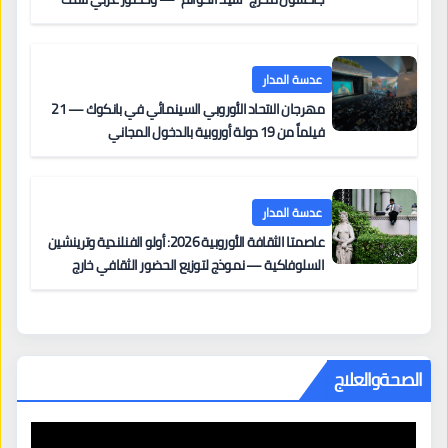
على السجادة الحمراء يضم نادين نجيم وآسر ياسين وخالد
مزنر ضمن لجنة التحكيم
عدسة المدار
مهرجان الاتحاد الأوروبي السينمائي في بانكوك — 21
فيلماً من 19 دولة أوروبية بالدخول المجاني
عدسة المدار
عاصمتا الثقافة الأوروبية 2026: أولو الفنلندية وترينشين
السلوفاكية — نموذج لتوزيع الحضور الثقافي خارج
المراكز الكبرى
الصحةوالعلاج