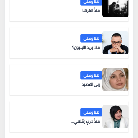
هنا وطني
منذُ افترقنا
هنا وطني
ماذا يريد الليبيون؟
هنا وطني
ربى القصيد
هنا وطني
منذُ حربٍ رَمَّلتني…