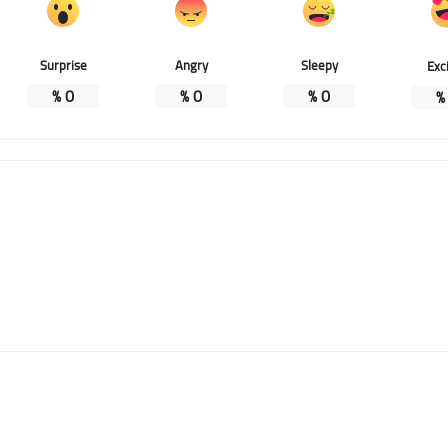
Surprise
Angry
Sleepy
Exc
%
0
%
0
%
0