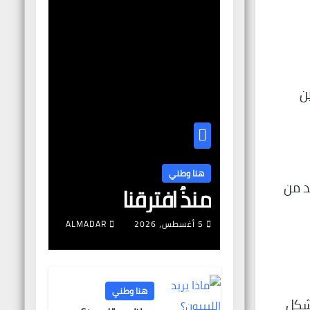
ن
هنا وطني
د من
منذُ افترقنا
5 أغسطس، 2026
ALMADAR
هنا وطني
يشكل