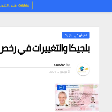
مقابلات ريئس التحرير
العيش في بلجيكا
بلجيكا والتغييرات في رخص 
almadar
By
يونيو 2, 2026