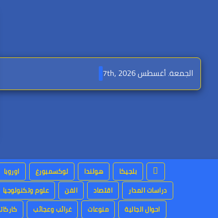
Ski
t
conten
الجمعة. أغسطس 7th, 2026
بلجيكا
هولندا
لوكسمبورغ
اوروبا
دراسات المدار
اقتصاد
الفن
علوم وتكنولوجيا
احوال الجالية
منوعات
غرائب وعجائب
كاركاتي