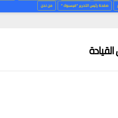
صفحة رئيس التحرير “فيسبوك “
من نحن
القيادة