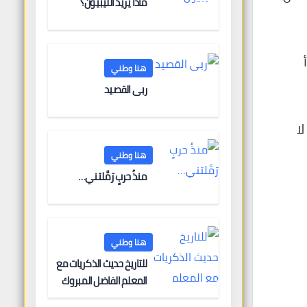
ماذا يريد الليبيون؟
هنا وطني
ربى القصيد
ا
هنا وطني
منذُ حربٍ رَمَّلتني…
هنا وطني
للتاريخ حديث الذكريات مع
المعلم الفاضل المبروك
الغنودي