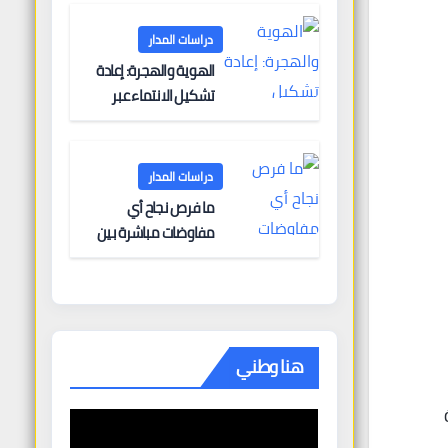
البحرية؟
دراسات المدار
الهوية والهجرة: إعادة
 من الصنف “B”
تشكيل الانتماء عبر
الحدود
دراسات المدار
ما فرص نجاح أي
مفاوضات مباشرة بين
أوروبا وروسيا؟
هنا وطني