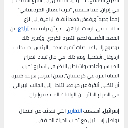
الصراع المسلح ضد تركيا، للانتقال إلى الفرع المتمركز
في إيران، مما سـيمنح “حزب العمال الكردستاني”
زخماً جديداً ويقوض خطط أنقرة الرامية إلى نزع
سلاحه. في الوقت الراهن، يبدو أن ترامب قد
تراجع
عن
الخطط المُعلنة لدعم التمرد الكردي، ويُعزى ذلك
بوضوح إلى اعتراضات أنقرة وتدخل الرئيس رجب طيب
أردوغان شخصياً. ومع ذلك، في حال تجدد الصراع
المباشر وأعادت واشنطن النظر في تسليح “حزب
الحياة الحرة في كردستان”، فمن المرجح بدرجة كبيرة
أن تتخلى أنقرة عن حيادها لتنحاز إلى الجانب الإيراني
في الصراع الدائر بين الولايات المتحدة وإيران.
إسرائيل.
أسهمت
التقارير
التي تحدثت عن احتمال
تواصل إسرائيل مع “حزب الحياة الحرة في