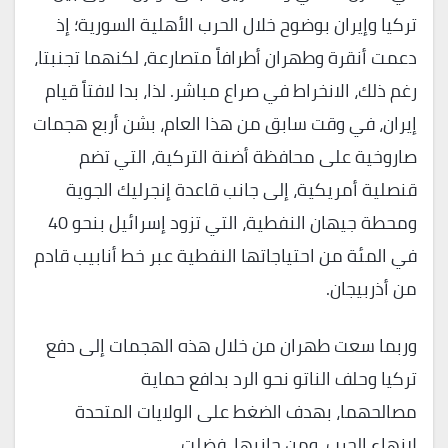
تركيا وإيران بوضوح خلال الحرب الأهلية السورية؛ إذ
دعمت أنقرة وطهران أطرافاً متصارعة، لكنهما تجنبتا،
رغم ذلك، الانخراط في صراع مباشر. لذا، بدا لافتاً قيام
إيران، في وقت سابق من هذا العام، بشن أربع هجمات
صاروخية على محافظة أضنة التركية، التي تضم
قنصلية أمريكية، إلى جانب قاعدة إنجرليك الجوية
ومحطة جيهان النفطية، التي تزود إسرائيل بنحو 40
في المئة من احتياجاتها النفطية عبر خط أنابيب قادم
من أذربيجان.
وربما سعت طهران من خلال هذه الهجمات إلى دفع
تركيا وحلف الناتو نحو الرد بدافع حماية
مصالحهما، بهدف الضغط على الولايات المتحدة
لإنهاء الحرب. ومن جانبها، فضلت