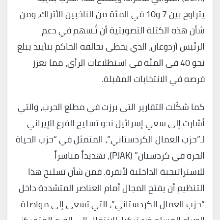
يتراوح بين 7 و10 في المئة من الناخبين الأتراك، ومن
شأن هذه الكتلة التصويتية أن تُـسهم في دعم
الرئيس أردوغان، الذي يحظى تحالفه الحاكم بتأييد يبلغ
نحو 40 في المئة في استطلاعات الرأي، مما يعزز
فرصه في الانتخابات المقبلة.
كما شكّلت التقارير التي برزت في مطلع الحرب، والتي
أشارت إلى سعي إسرائيل نحو تسليح الفرع الإيراني
لـ”حزب العمال الكردستاني”، المتمثل في “حزب الحياة
الحرة في كردستان” (PJAK)، تهديداً مباشراً
للاستراتيجية الداخلية لأنقرة. فمن شأن تسليح هذا
التنظيم أن يفتح المجال أمام العناصر المتشددة داخل
“حزب العمال الكردستاني”، التي تسعى إلى مواصلة