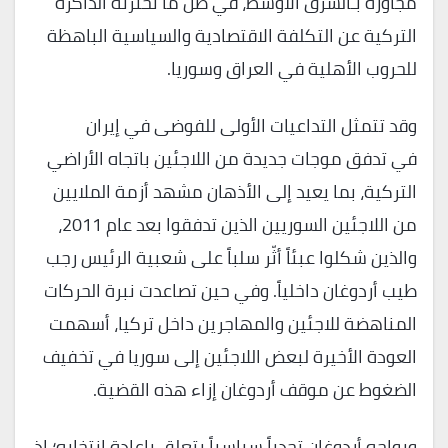
مجاورة بـالشرق الأوسط، في ظل ما تختزنه الذاكرة
التركية عن التكلفة الاقتصادية والسياسية الباهظة
للحروب الأهلية في العراق وسوريا.
وقد تتمثل التداعيات الأولى للفوضى في إيران
في تدفق موجات جديدة من اللاجئين باتجاه الأراضي
التركية، بما يعيد إلى الأذهان مشهد أزمة الملايين
من اللاجئين السوريين الذين تدفقوا بعد عام 2011،
والذين شكلوا عبئاً أثّر سلباً على شعبية الرئيس رجب
طيب أردوغان داخلياً. وفي حين تصاعدت نبرة الحركات
المناهضة للاجئين والمهاجرين داخل تركيا، أسهمت
العودة الأخيرة لبعض اللاجئين إلى سوريا في تخفيف
الضغوط عن موقف أردوغان إزاء هذه القضية.
ويواجه أردوغان تحدياً سياسياً يتعلق بإعادة انتخابه؛ إذ