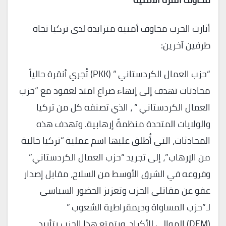
أثارت الحرب مخاوف أمنية متزايدة لدى تركيا تجاه
طرفين آخرين:
“حزب العمال الكردستاني ” (PKK) تُجري أنقرة حالياً
محادثات تهدف إلى إنهاء صراع امتد لعقود مع “حزب
العمال الكردستاني ” ، الذي تصنفه كل من تركيا
والولايات المتحدة منظمةً إرهابية. وتهدف هذه
المحادثات، التي أُطلق عليها اسم عملية “تركيا خالية
من الإرهاب”، إلى تجريد “حزب العمال الكردستاني”
وفروعه في الشرق الأوسط من السلاح، مقابل إصدار
عفو عن مقاتلي الحزب وتعزيز الحضور السياسي
لـ”حزب المساواة وديمقراطية الشعوب ”
(DEM) الموالي للأكراد. ويتمتع هذا الحزب بتأييد