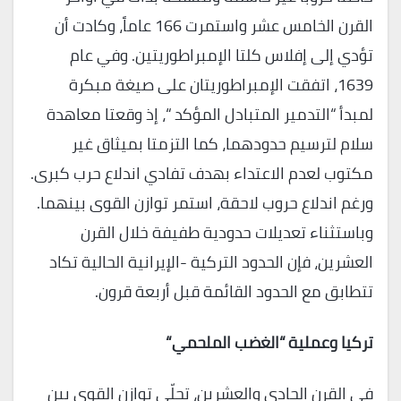
القرن الخامس عشر واستمرت 166 عاماً، وكادت أن
تؤدي إلى إفلاس كلتا الإمبراطوريتين. وفي عام
1639، اتفقت الإمبراطوريتان على صيغة مبكرة
لمبدأ “التدمير المتبادل المؤكد “، إذ وقعتا معاهدة
سلام لترسيم حدودهما، كما التزمتا بميثاق غير
مكتوب لعدم الاعتداء بهدف تفادي اندلاع حرب كبرى.
ورغم اندلاع حروب لاحقة، استمر توازن القوى بينهما.
وباستثناء تعديلات حدودية طفيفة خلال القرن
العشرين، فإن الحدود التركية -الإيرانية الحالية تكاد
تتطابق مع الحدود القائمة قبل أربعة قرون.
تركيا وعملية
“
الغضب الملحمي
“
في القرن الحادي والعشرين، تجلّى توازن القوى بين