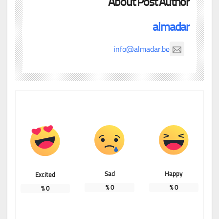
About Post Author
almadar
info@almadar.be
Sad
Happy
Excited
%
0
%
0
%
0