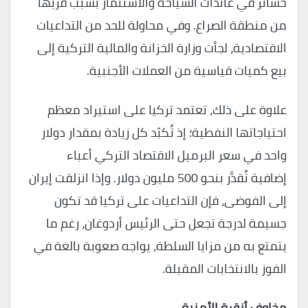
خسائر في عائدات السياحة والاستثمار بسبب قربها
من منطقة الصراع. وفي محاولة للحد من التداعيات
الاقتصادية، لجأت وزارة الخزانة والمالية التركية إلى
بيع كميات قياسية من العملات الأجنبية.
علاوة على ذلك، تعتمد تركيا على استيراد معظم
احتياجاتها النفطية؛ إذ تُكبّد كل زيادة بمقدار دولار
واحد في سعر البرميل الاقتصاد التركي أعباء
إضافية تُقدَّر بنحو 500 مليون دولار. وإذا انزلقت إيران
إلى الفوضى، فإن التداعيات على تركيا قد تكون
جسيمة لدرجة تجعل حتى الرئيس أردوغان، رغم ما
يتمتع به من مزايا السلطة، يواجه صعوبة بالغة في
الفوز بالانتخابات المقبلة.
مخاوف أنقرة الأمنية