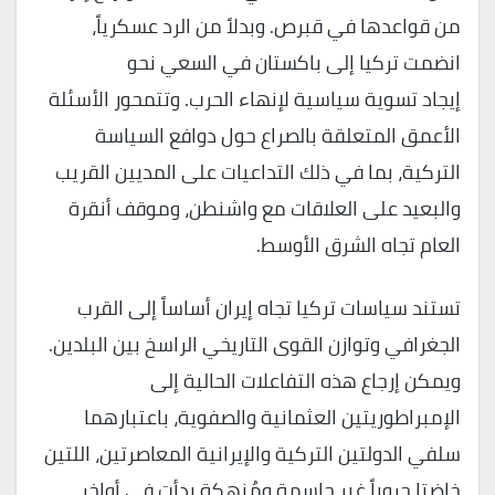
من قواعدها في قبرص. وبدلاً من الرد عسكرياً،
انضمت تركيا إلى باكستان في السعي نحو
إيجاد تسوية سياسية لإنهاء الحرب. وتتمحور الأسئلة
الأعمق المتعلقة بالصراع حول دوافع السياسة
التركية، بما في ذلك التداعيات على المديين القريب
والبعيد على العلاقات مع واشنطن، وموقف أنقرة
العام تجاه الشرق الأوسط.
تستند سياسات تركيا تجاه إيران أساساً إلى القرب
الجغرافي وتوازن القوى التاريخي الراسخ بين البلدين.
ويمكن إرجاع هذه التفاعلات الحالية إلى
الإمبراطوريتين العثمانية والصفوية، باعتبارهما
سلفي الدولتين التركية والإيرانية المعاصرتين، اللتين
خاضتا حروباً غير حاسمة ومُنهكة بدأت في أواخر