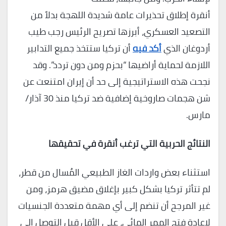
أنقرة إطلاق تحذيرات عامة شديدة اللهجة بدلاً من
التصعيد العسكري، أبرزها تصريح الرئيس رجب طيب
أردوغان الذي
أكد فيه
أن تركيا ستتخذ جميع التدابير
اللازمة لحماية أراضيها “بحزم ومن دون تردد”. وقد
نجحت هذه الاستراتيجية إلى حد أن إيران امتنعت عن
شن هجمات صاروخية إضافية ضد تركيا منذ 30 آذار/
مارس.
النتائج الحربية التي ترغب أنقرة في تحقيقها
استثناء بعض واردات الغاز الطبيعي المُسال من قطر،
لم تتأثر تركيا بشكل كبير بإغلاق مضيق هرمز، ومن
غير المرجح أن تنضم إلى أي مهمة متعددة الجنسيات
لإعادة فتح الممر المائي، على الأقل قبل التوصل إلى