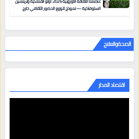
عاصمتا الثقافة الأوروبية 2026: أولو الفنلندية وترينشين
السلوفاكية — نموذج لتوزيع الحضور الثقافي خارج
المراكز الكبرى
الصحةوالعلاج
اقتصاد المدار