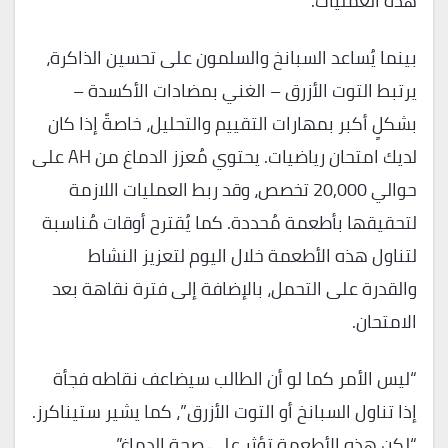
هذه العمليات.
بينما يُساعد السبانخ والسلمون على تحسين الذاكرة،
يرتبط التوت الأزرق – الغني بمضادات الأكسدة –
بشكلٍ أكبر بمهارات التقييم والتحليل، خاصةً إذا كان
لديك امتحان رياضيات. يحتوي مُعزز الدماغ من AH على
حوالي 20,000 تخصص، وقد ربط العمليات اللازمة
لتحقيقها بأطعمة مُحددة. كما يُقترح أوقات مُناسبة
لتناول هذه الأطعمة خلال اليوم لتعزيز النشاط
والقدرة على التحمل، بالإضافة إلى فترة نقاهة بعد
الامتحان.
“ليس الأمر كما لو أن الطالب سيضاعف نقاطه فجأة
إذا تناول السبانخ أو التوت الأزرق”، كما يشير ستيناكرز.
“لكن هذه الأطعمة تؤثر على صحة الدماغ”.