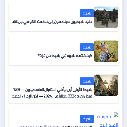
بلجيكا
جنود بلجيكيون سينضمون إلى مهمة الناتو في جرينلاند
بلجيكا
كيف تتقدم للجوء في بلجيكا من غزة؟
بلجيكا
بلجيكا: الأولى أوروبياً في استقبال الفلسطينيين — 89%
قبول لغزة و5,332 طلباً في 2024 — لكن الإجراء الجديد
من 12 يونيو يُعقّد المسار لمن يحمل وضعاً في دولة EU
أخرى
بلجيكا