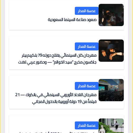
عدسة المدار
صعود صناعة السينما السعودية
عدسة المدار
مهرجان كان السينمائي يفتتح دورته 79 بتكريم بيتر
جاكسون مخرج “سيد الخواتم” — وحضور عربي لافت
على السجادة الحمراء يضم نادين نجيم وآسر ياسين وخالد
مزنر ضمن لجنة التحكيم
عدسة المدار
مهرجان الاتحاد الأوروبي السينمائي في بانكوك — 21
فيلماً من 19 دولة أوروبية بالدخول المجاني
عدسة المدار