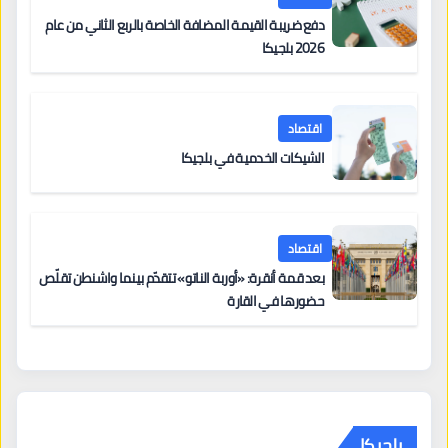
دفع ضريبة القيمة المضافة الخاصة بالربع الثاني من عام
2026 بلجيكا
اقتصاد
الشيكات الخدمية في بلجيكا
اقتصاد
بعد قمة أنقرة: «أوربة الناتو» تتقدّم بينما واشنطن تقلّص
حضورها في القارة
بلجيكا