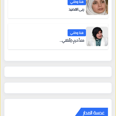
هنا وطني
ربى القصيد
هنا وطني
منذُ حربٍ رَمَّلتني…
عدسة المدار