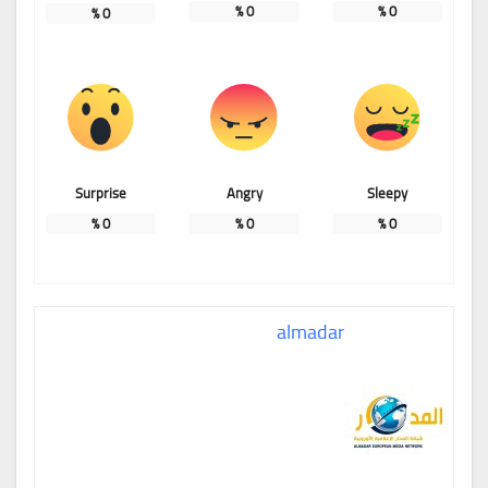
%
0
%
0
%
0
Surprise
Angry
Sleepy
%
0
%
0
%
0
almadar