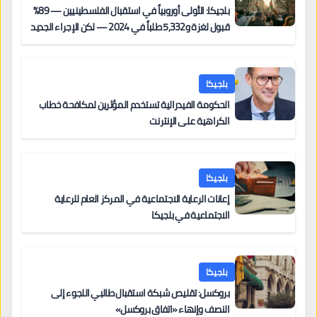
بلجيكا: الأولى أوروبياً في استقبال الفلسطينيين — 89%
قبول لغزة و5,332 طلباً في 2024 — لكن الإجراء الجديد
من 12 يونيو يُعقّد المسار لمن يحمل وضعاً في دولة EU
أخرى
بلجيكا
الحكومة الفيدرالية تستخدم المؤثرين لمكافحة خطاب
الكراهية على الإنترنت
بلجيكا
إعانات الرعاية الاجتماعية في المركز العام للرعاية
الاجتماعية في بلجيكا
بلجيكا
بروكسل: تقليص شبكة استقبال طالبي اللجوء إلى
النصف وإنهاء «اتفاق بروكسل»