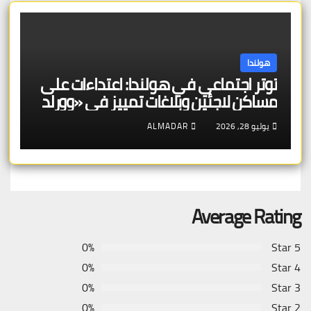
هولندا
توتر اجتماعي في هولندا: اعتداءات على
مساكن لاجئين وبلاغات تمييز في «وورلد
برايد»
يوليو 28, 2026
ALMADAR
Average Rating
0%
5 Star
0%
4 Star
0%
3 Star
0%
2 Star