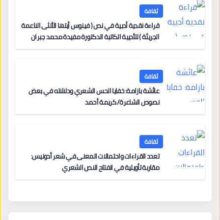
ثقافة
قراءة نقدية أدبية في نص ( فينوس أيتها الأنثى الناعمة
الجريئة ) للأديبة الكاتبة الدكتورة مفيدة محمد جبران
ثقافة
عائشة بازامة: خفايا الحس الشعري ودلالاته في بعض
نصوص الشاعرة/ كريمة أحمد
ثقافة
تعدد القراءات واحتمالات المعنى في شعر أدونيس:
مقاربة تأويلية في انفتاح النص الشعري