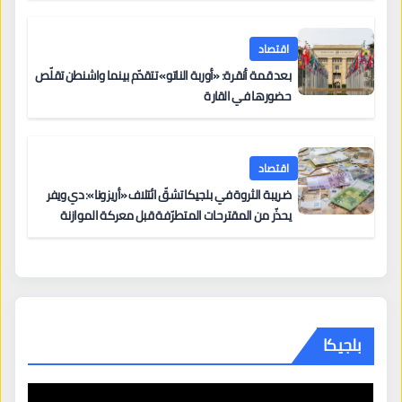
اقتصاد
بعد قمة أنقرة: «أوربة الناتو» تتقدّم بينما واشنطن تقلّص
حضورها في القارة
اقتصاد
ضريبة الثروة في بلجيكا تشقّ ائتلاف «أريزونا»: دي ويفر
يحذّر من المقترحات المتطرّفة قبل معركة الموازنة
بلجيكا