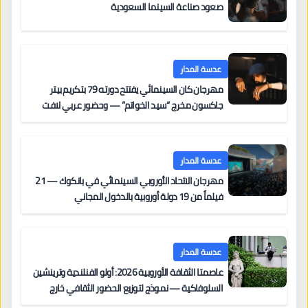
صعود صناعة السينما السعودية
عدسة المدار
مهرجان كان السينمائي يفتتح دورته 79 بتكريم بيتر
جاكسون مخرج “سيد الخواتم” — وحضور عربي لافت
على السجادة الحمراء يضم نادين نجيم وآسر ياسين وخالد
مزنر ضمن لجنة التحكيم
عدسة المدار
مهرجان الاتحاد الأوروبي السينمائي في بانكوك — 21
فيلماً من 19 دولة أوروبية بالدخول المجاني
عدسة المدار
عاصمتا الثقافة الأوروبية 2026: أولو الفنلندية وترينشين
السلوفاكية — نموذج لتوزيع الحضور الثقافي خارج
المراكز الكبرى