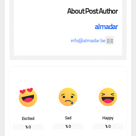
About Post Author
almadar
info@almadar.be
Sad
Happy
Excited
%
0
%
0
%
0