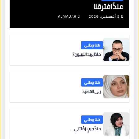
منذُ افترقنا
5 أغسطس، 2026
ALMADAR
هنا وطني
ماذا يريد الليبيون؟
هنا وطني
ربى القصيد
هنا وطني
منذُ حربٍ رَمَّلتني…