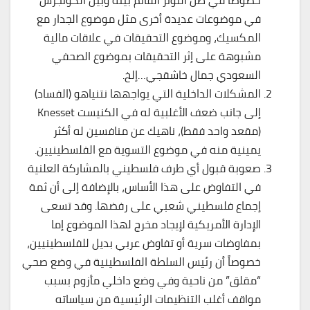
خصوصاً في ظلّ التوتر القائم بينه وبين الكونجرس
في موضوعات عديدة أخرى مثل موضوع الجدار مع
المكسيك، وموضوع التحقيقات في علاقات مالية
مشبوهة على إثر التحقيقات بموضوع الصحفي
السعودي جمال خاشقجي…إلخ.
المشكلات الداخلية التي يواجهها نتنياهو (الفساد)
إلى جانب ضعف الأغلبية له في الكنيست Knesset
(مقعد واحد فقط)، ناهيك عن منافسين له أكثر
يمينية منه في موضوع التسوية مع الفلسطينيين.
صعوبة قبول أي طرف فلسطيني بالمشاركة العلنية
في التفاوض على هذا الأساس، بالإضافة إلى أن ثمة
إجماع فلسطيني شعبي على رفضها. وقد تسعى
الإدارة الأمريكية لإيجاد مخرج لهذا الموضوع إما
بمفاوضات سرية أو تفاوض عربي بديل للفلسطينيين،
خصوصاً أن رئيس السلطة الفلسطينية في وضع صحي
“مقلق” من ناحية وفي وضع داخلي مأزوم بسبب
مواقف أغلب التنظيمات الرئيسية من سياساته