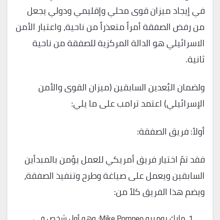
في إيجاد ميزان قوى محلي وإقليمي ودولي يجعل
من رفض الصفقة أمراً متعذراً من ناحية، واعتبار الأمن
الاسرائيلي هو الدالة المركزية للصفقة من ناحية
ثانية.
ولضمان البُعدين السابقين (ميزان القوى والأمن
الإسرائيلي) اعتمد ترامب على ما يلي:
أولاً: فريق الصفقة:
فقد تمّ اختيار فريق أمريكي للعمل يؤمن بالمبدأين
السابقين ويعمل على صياغة وطرح وتنفيذ الصفقة،
ويضم هذا الفريق كلاً من:
مايك بومبيو Mike Pompeo: وهو أول شخص في