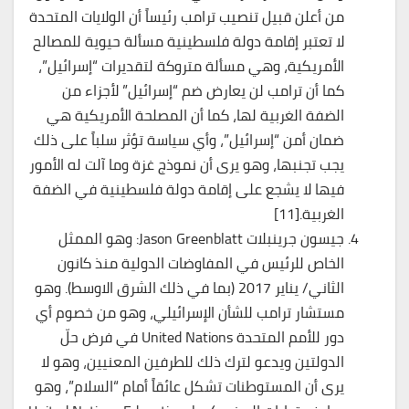
من أعلن قبيل تنصيب ترامب رئيساً أن الولايات المتحدة
لا تعتبر إقامة دولة فلسطينية مسألة حيوية للمصالح
الأمريكية، وهي مسألة متروكة لتقديرات “إسرائيل”،
كما أن ترامب لن يعارض ضم “إسرائيل” لأجزاء من
الضفة الغربية لها، كما أن المصلحة الأمريكية هي
ضمان أمن “إسرائيل”، وأي سياسة تؤثر سلباً على ذلك
يجب تجنبها، وهو يرى أن نموذج غزة وما آلت له الأمور
فيها لا يشجع على إقامة دولة فلسطينية في الضفة
الغربية.[11]
جيسون جرينبلات Jason Greenblatt: وهو الممثل
الخاص للرئيس في المفاوضات الدولية منذ كانون
الثاني/ يناير 2017 (بما في ذلك الشرق الاوسط). وهو
مستشار ترامب للشأن الإسرائيلي، وهو من خصوم أي
دور للأمم المتحدة United Nations في فرض حلّ
الدولتين ويدعو لترك ذلك للطرفين المعنيين، وهو لا
يرى أن المستوطنات تشكل عائقاً أمام “السلام”، وهو