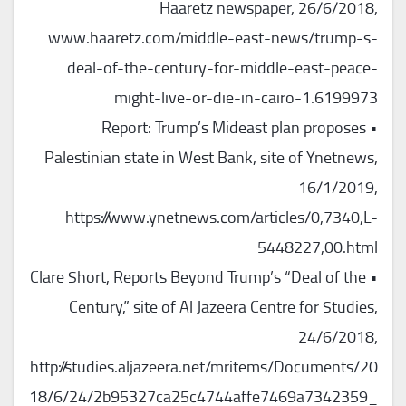
Haaretz newspaper, 26/6/2018,
www.haaretz.com/middle-east-news/trump-s-
deal-of-the-century-for-middle-east-peace-
might-live-or-die-in-cairo-1.6199973
• Report: Trump’s Mideast plan proposes
Palestinian state in West Bank, site of Ynetnews,
16/1/2019,
https://www.ynetnews.com/articles/0,7340,L-
5448227,00.html
• Clare Short, Reports Beyond Trump’s “Deal of the
Century,” site of Al Jazeera Centre for Studies,
24/6/2018,
http://studies.aljazeera.net/mritems/Documents/20
18/6/24/2b95327ca25c4744affe7469a7342359_