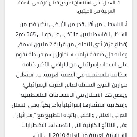
العمل على استنساخ نموذج قطاع غزة في الضفة
الغربية من ناحيتين:
‌أ. الانسحاب من أقل قدر من الأراضي بأكبر قدر من
السكان الفلسطينيين، فالتخلي عن حوالي 365 كم2
(قطاع غزة) أدى للتخلص من قرابة 2 مليون نسمة،
وعليه فإن صفقة ترامب ستحاول رسم خريطة تقوم
على انسحاب إسرائيلي من الأراضي الأكثر كثافة
سكانية فلسطينية في الضفة الغربية. ‌ب. استغلال
موازين القوى المختلة لصالح الطرف الإسرائيلي؛
ويتضح هذا الاختلال في الانقسامات الفلسطينية
وإمكانية استثمارها إسرائيلياً وأمريكياً، وفي التسلل
العربي العلني والخفي باتجاه التطبيع مع “إسرائيل”،
وفي النتائج الكارثية التي انتهت لها الاضطرابات
السياسية العربية من نهاية 2010 إلى الآن.