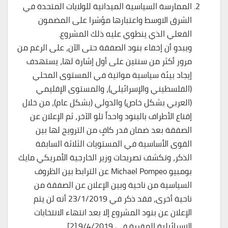
الممارسة السياسية الميدانية للولايات المتحدة في
الشرق الاوسط واعتبارها مؤشرا على المضمون
الفعلي الذي ينطوي عليه ذلك المشروع.
ويبدو أن إخفاء بنود الصفقة حتى الآن، على الرغم من
مرور أكثر من سنتين على أول إشارة لها، يستهدف
إيجاد بيئة سياسية مواتية في المستوى المحلي
(الفلسطيني والإسرائيلي)، والمستوى الإقليمي
(العربي بشكل خاص) والدولي (بشكل عام)، من خلال
إقناع الأطراف بالبنود واحداً تلو الآخر، ثم الإعلان عن
الصفقة بعد ضمان قدر كافٍ من الترويج لها بين
القوى الأساسية في المستويات الثلاثة السابقة
الذكر، وتكشف تصريحات وزير الخارجية الأمريكي مايك
بومبيو Michael Pompeo عن الترابط بين الظروف
السياسية من ناحية وبين الإعلان عن الصفقة من
ناحية أخرى، فقد ذكر في 23/1/2019 أنه لن يتم
الإعلان عن بنود المشروع إلا بعد انتهاء الانتخابات
الإسرائيلية المقررة في 9/4/2019.[2]