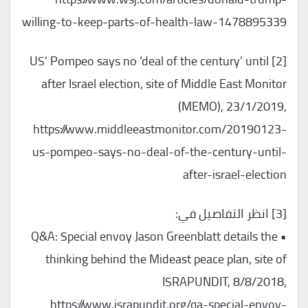
willing-to-keep-parts-of-health-law-1478895339
[2] US’ Pompeo says no ‘deal of the century’ until
after Israel election, site of Middle East Monitor
(MEMO), 23/1/2019,
https://www.middleeastmonitor.com/20190123-
us-pompeo-says-no-deal-of-the-century-until-
after-israel-election
[3] انظر التفاصيل في:
• Q&A: Special envoy Jason Greenblatt details the
thinking behind the Mideast peace plan, site of
ISRAPUNDIT, 8/8/2018,
https://www.israpundit.org/qa-special-envoy-