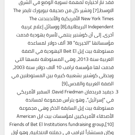
فقد تمّ اختياره لمهمة تسوية الوضع في الشرق
الاوسط،[7] وتشير كل من صحيفة نيويورك تايمز The
New York Times الأمريكية والأندبندنت The
Independent البريطانية،[8] ووسائل إعلام غربية
أخرى، إلى أن كوشنير ينتمي لأسرة يهودية قدمت
مؤسساتها “الخيرية” 38 ألف دولار لمساعدة
مستوطنة بيت إيل Beit El اليهودية في الضفة
الغربية سنة 2013، وهي المستوطنة نفسها التي
قدمت لها مؤسسة ترامب 10 آلاف دولار سنة 2003،
ويحظى كوشنير بشعبية كبيرة بين المستوطنين في
الضفة الغربية والقدس.[9]
ديفيد فريدمان David Friedman: السفير الأمريكي
في “إسرائيل”، وهو يترأس مجموعة لمساندة
مستوطنة بيت إيل السابقة الذكر وهي مجموعة
الأصدقاء الأمريكيين لمؤسسات بيت ايل American
Friends of Bet El Institutions fundraising group،[10]
وكان مستشاراً لترامب في حملته الانتخابية، وهو أول