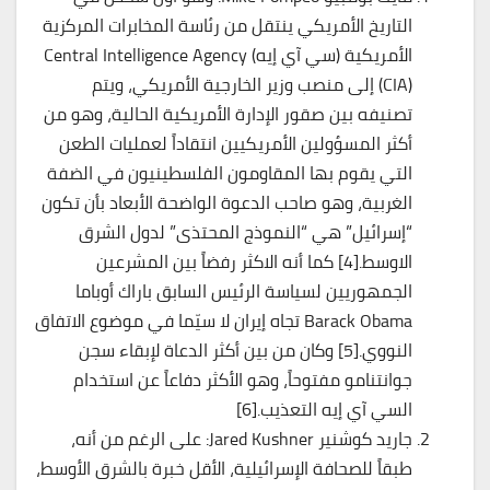
التاريخ الأمريكي ينتقل من رئاسة المخابرات المركزية
الأمريكية (سي آي إيه) Central Intelligence Agency
(CIA) إلى منصب وزير الخارجية الأمريكي، ويتم
تصنيفه بين صقور الإدارة الأمريكية الحالية، وهو من
أكثر المسؤولين الأمريكيين انتقاداً لعمليات الطعن
التي يقوم بها المقاومون الفلسطينيون في الضفة
الغربية، وهو صاحب الدعوة الواضحة الأبعاد بأن تكون
“إسرائيل” هي “النموذج المحتذى” لدول الشرق
الاوسط.[4] كما أنه الاكثر رفضاً بين المشرعين
الجمهوريين لسياسة الرئيس السابق باراك أوباما
Barack Obama تجاه إيران لا سيّما في موضوع الاتفاق
النووي.[5] وكان من بين أكثر الدعاة لإبقاء سجن
جوانتنامو مفتوحاً، وهو الأكثر دفاعاً عن استخدام
السي آي إيه التعذيب.[6]
جاريد كوشنير Jared Kushner: على الرغم من أنه،
طبقاً للصحافة الإسرائيلية، الأقل خبرة بالشرق الأوسط،