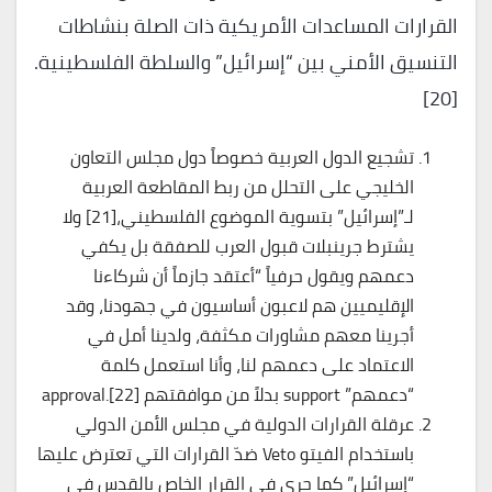
القرارات المساعدات الأمريكية ذات الصلة بنشاطات
التنسيق الأمني بين “إسرائيل” والسلطة الفلسطينية.
[20]
تشجيع الدول العربية خصوصاً دول مجلس التعاون
الخليجي على التحلل من ربط المقاطعة العربية
لـ”إسرائيل” بتسوية الموضوع الفلسطيني،[21] ولا
يشترط جرينبلات قبول العرب للصفقة بل يكفي
دعمهم ويقول حرفياً “أعتقد جازماً أن شركاءنا
الإقليميين هم لاعبون أساسيون في جهودنا، وقد
أجرينا معهم مشاورات مكثفة، ولدينا أمل في
الاعتماد على دعمهم لنا، وأنا استعمل كلمة
“دعمهم” support بدلاً من موافقتهم approval.[22]
عرقلة القرارات الدولية في مجلس الأمن الدولي
باستخدام الفيتو Veto ضدّ القرارات التي تعترض عليها
“إسرائيل” كما جرى في القرار الخاص بالقدس في