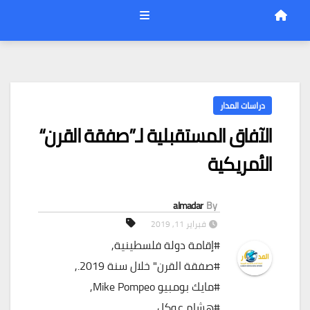
دراسات المدار
الآفاق المستقبلية لـ”صفقة القرن“
الأمريكية
almadar
By
فبراير 11, 2019
#إقامة دولة فلسطينية
,
#صفقة القرن" خلال سنة 2019.
,
#مايك بومبيو Mike Pompeo
,
#هشام عوكل