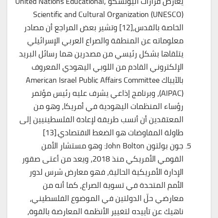
يعارض قرارات اليونسكو United Nations Educational,
Scientific and Cultural Organization (UNESCO)
الخاصة بالقدس،[12] وتشير بعض المراجع أن مصادر
معلوماته عن المنطقة والصراع العربي الإسرائيلي
يتلقاها بشكل رئيسي من مصدرين هما رسائل البريد
الإلكتروني القادم من اللوبي اليهودي المعروف
بالآيباك American Israel Public Affairs Committee
(AIPAC)، وبرنامج إذاعي يشرف عليه رئيس مؤتمر
رؤساء المنظمات اليهودية في أمريكا، وهو من
المعتقدين أن أنسب طريقة لإعادة الفلسطينيين إلى
طاولة المفاوضات هو الضغط الاقتصادي.[13]
جون بولتون John Bolton: وهو مستشار الأمن
القومي الأمريكي منذ 2018، ويعد من أعتى صقور
الإدارة الأمريكية الحالية، فهو معارض شرس لدور
الأمم المتحدة في تسوية الصراع، كما أنه من
معارضي حلّ الدولتين في الموضوع الفلسطيني،
ناهيك عن تأييده لتغيير الأنظمة المعارضة بالقوة،