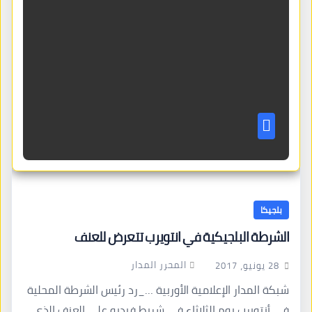
بلجيكا
الشرطة البلجيكية في انتويرب تتعرض للعنف
المحرر المدار
28 يونيو، 2017
شبكة المدار الإعلامية الأوربية …_رد رئيس الشرطة المحلية
في أنتويرب يوم الثلاثاء في شريط فيديو على العنف الذي