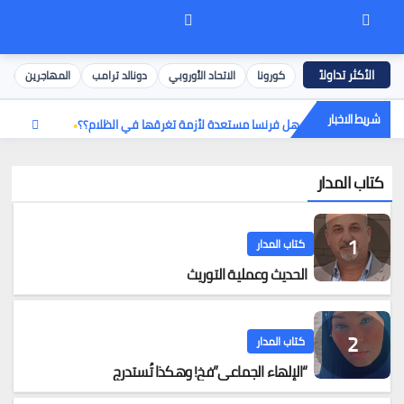
كورونا
الاتحاد الأوروبي
دونالد ترامب
المهاجرين
إ
شريط الاخبار
هل فرنسا مستعدة لأزمة تغرقها في الظلام؟؟
كتاب المدار
كتاب المدار
الحديث وعملية التوريث
كتاب المدار
“الإلهاء الجماعي”فخ! وهكذا تُستدرج