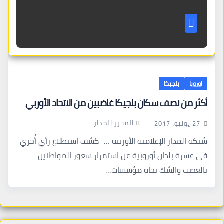
اوروبا
بلجيكا
أكثر من نصف سكان بلجيكا غاضبين من الاتحاد الأوربي
المحرر المدار
27 يونيو، 2017
شبكة المدار الإعلامية الأوربية …_كشف استطلاع رأي أُجري
في عشرة بلدان أوروبية عن استمرار شعور المواطنين
بالغضب والشك تجاه مؤسسات…