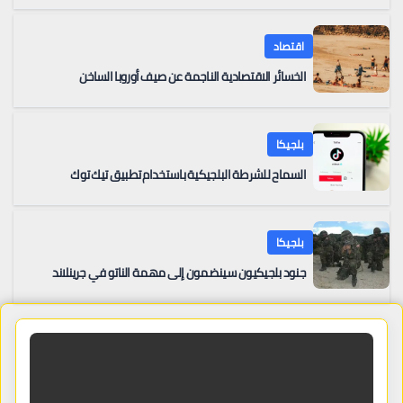
اقتصاد
الخسائر الاقتصادية الناجمة عن صيف أوروبا الساخن
بلجيكا
السماح للشرطة البلجيكية باستخدام تطبيق تيك توك
بلجيكا
جنود بلجيكيون سينضمون إلى مهمة الناتو في جرينلاند