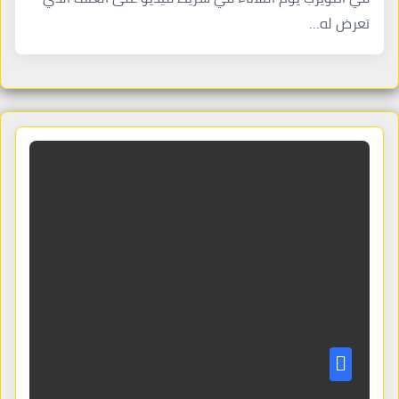
تعرض له…