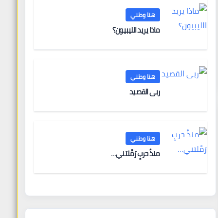
هنا وطني
ماذا يريد الليبيون؟
هنا وطني
ربى القصيد
هنا وطني
منذُ حربٍ رَمَّلتني…