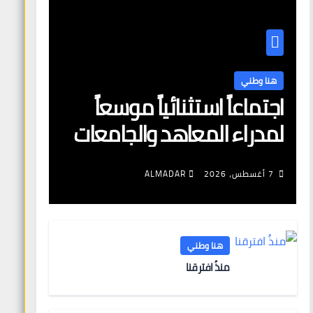
هنا وطني
اجتماعاً استثنائياً موسعاً
لمدراء المعاهد والجامعات
الخاصة وأعضاء الجمعية
العمومية للنقابة العامة
7 أغسطس، 2026
ALMADAR
لمؤسسات التعليم والتدريب
الخاص في ليبيا
هنا وطني
منذُ افترقنا