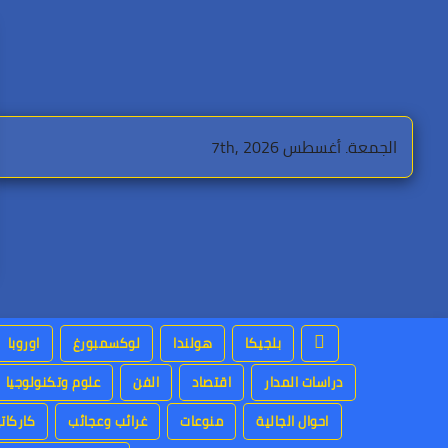
Ski
t
conten
الجمعة. أغسطس 7th, 2026
بلجيكا
هولندا
لوكسمبورغ
اوروبا
دراسات المدار
اقتصاد
الفن
علوم وتكنولوجيا
احوال الجالية
منوعات
غرائب وعجائب
كاركاتي