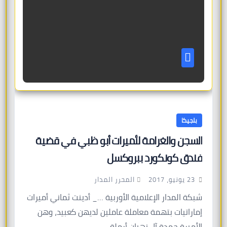
بلجيكا
السجن والغرامة لأميرات أبو ظبي في قضية
فندق كونكورد ببروكسل
المحرر المدار
23 يونيو، 2017
شبكة المدار الإعلامية الأوربية …_ أدينت ثماني أميرات
إماراتيات بتهمة معاملة عاملين لديهن كعبيد، وهن
الأميرة حمدة آل نهيان أرملة…