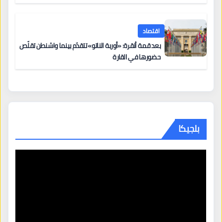
اقتصاد
بعد قمة أنقرة: «أوربة الناتو» تتقدّم بينما واشنطن تقلّص
حضورها في القارة
بلجيكا