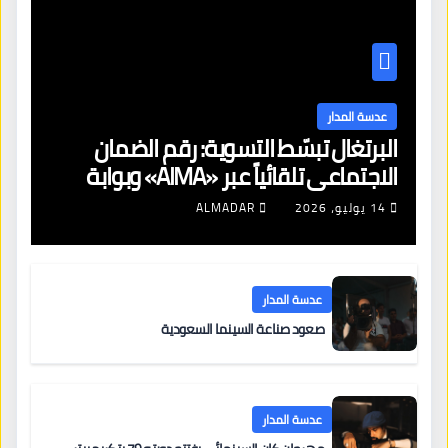
عدسة المدار
البرتغال تبسّط التسوية: رقم الضمان
الاجتماعي تلقائياً عبر «AIMA» وبوابة
جديدة لتجديد الإقامات
14 يوليو، 2026
ALMADAR
عدسة المدار
صعود صناعة السينما السعودية
عدسة المدار