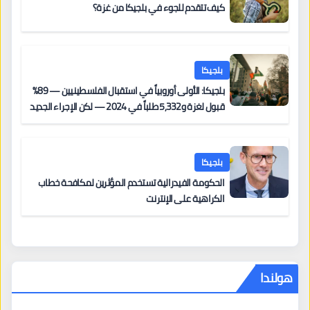
كيف تتقدم للجوء في بلجيكا من غزة؟
بلجيكا
بلجيكا: الأولى أوروبياً في استقبال الفلسطينيين — 89%
قبول لغزة و5,332 طلباً في 2024 — لكن الإجراء الجديد
من 12 يونيو يُعقّد المسار لمن يحمل وضعاً في دولة EU
أخرى
بلجيكا
الحكومة الفيدرالية تستخدم المؤثرين لمكافحة خطاب
الكراهية على الإنترنت
هولندا