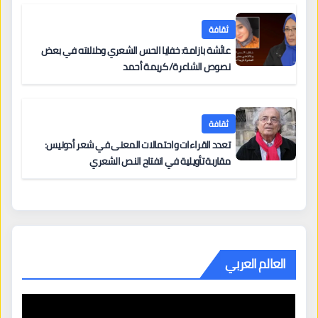
ثقافة
عائشة بازامة: خفايا الحس الشعري ودلالاته في بعض
نصوص الشاعرة/ كريمة أحمد
ثقافة
تعدد القراءات واحتمالات المعنى في شعر أدونيس:
مقاربة تأويلية في انفتاح النص الشعري
العالم العربي