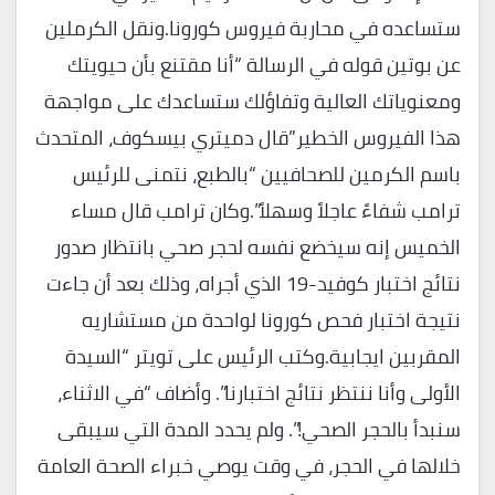
ستساعده في محاربة فيروس كورونا.ونقل الكرملين
عن بوتين قوله في الرسالة “أنا مقتنع بأن حيويتك
ومعنوياتك العالية وتفاؤلك ستساعدك على مواجهة
هذا الفيروس الخطير”قال دميتري بيسكوف، المتحدث
باسم الكرمين للصحافيين “بالطبع، نتمنى للرئيس
ترامب شفاءً عاجلاً وسهلاً”.وكان ترامب قال مساء
الخميس إنه سيخضع نفسه لحجر صحي بانتظار صدور
نتائج اختبار كوفيد-19 الذي أجراه، وذلك بعد أن جاءت
نتيجة اختبار فحص كورونا لواحدة من مستشاريه
المقربين ايجابية.وكتب الرئيس على تويتر “السيدة
الأولى وأنا ننتظر نتائج اختبارنا”. وأضاف “في الاثناء،
سنبدأ بالحجر الصحي!”. ولم يحدد المدة التي سيبقى
خلالها في الحجر، في وقت يوصي خبراء الصحة العامة