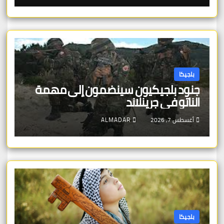
بلجيكا
جنود بلجيكيون سينضمون إلى مهمة
الناتو في جرينلاند
أغسطس 7, 2026
ALMADAR
بلجيكا