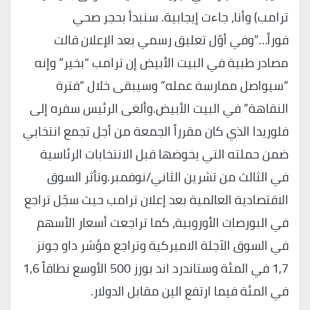
ترامب) وأنا، جاءت إيجابية. سنبدأ بحجر صحي
فوراً…”وفي أوّل تعليق رسمي بعد الإعلان قالت
مصادر طبية في البيت الأبيض إن ترامب “بخير” وإنه
“سيواصل ممارسة عمله” وسيبقى خلال “فترة
النقاهة” في البيت الأبيض.وألغى الرئيس سفره إلى
فلوريدا الذي كان مقرراً الجمعة من أجل تجمع انتخابي
ضمن حملته التي يخوضها قبل الانتخابات الرئاسية
في الثالث من تشرين الثاني/نوفمبر.وتأثر السوق
الاقتصادية العالمية بعد إعلان ترامب حيث سجّل تراجع
في البورصات الأوروبية، كما تراجعت أسعار الأسهم
في السوق الآجلة الاميركية وتراجع مؤشر داو جونز
1,7 في المئة وستاندرد اند بورز 500 الأوسع نطاقاً 1,6
في المئة فيما ارتفع الين مقابل الدولار.