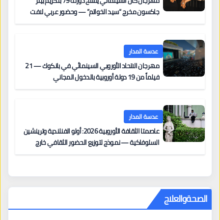
مهرجان كان السينمائي يفتتح دورته 79 بتكريم بيتر
جاكسون مخرج “سيد الخواتم” — وحضور عربي لافت
على السجادة الحمراء يضم نادين نجيم وآسر ياسين وخالد
مزنر ضمن لجنة التحكيم
عدسة المدار
مهرجان الاتحاد الأوروبي السينمائي في بانكوك — 21
فيلماً من 19 دولة أوروبية بالدخول المجاني
عدسة المدار
عاصمتا الثقافة الأوروبية 2026: أولو الفنلندية وترينشين
السلوفاكية — نموذج لتوزيع الحضور الثقافي خارج
المراكز الكبرى
الصحةوالعلاج