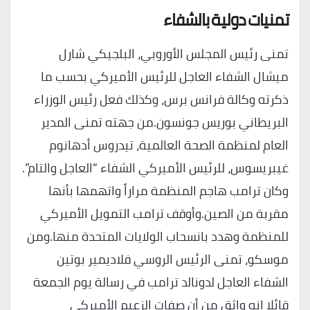
تمنيات دولية بالشفاء
تمنى رئيس المجلس الأوروبي، البلجيكي شارل
ميشال الشفاء العاجل للرئيس الأميركي بحسب ما
ذكرته وكالة فرانس برس، وكذلك فعل رئيس الوزراء
البريطاني بوريس جونسون.من جهته تمنى المدير
العام لمنظمة الصحة العالمية، تيدروس أدهانوم
غيبريسوس، للرئيس الأميركي الشفاء “العاجل والتام”.
وكان ترامب هاجم المنظمة مراراً واتهمها بأنها
مقربة من الصين.وأوقف ترامب التمويل الأميركي
للمنظمة وهدد بانسحاب الولايات المتحدة منها.ومن
موسكو، تمنى الرئيس الروسي فلاديمير بوتين
الشفاء العاجل لدونالد ترامب في رسالة يوم الجمعة
قائلا إنه واثق من أن صفات الزعيم الأميركي