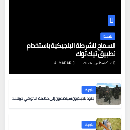
بلجيكا
السماح للشرطة البلجيكية باستخدام
تطبيق تيك توك
7 أغسطس، 2026
ALMADAR
بلجيكا
جنود بلجيكيون سينضمون إلى مهمة الناتو في جرينلاند
بلجيكا