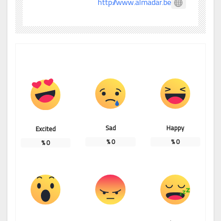
http://www.almadar.be
Sad
Happy
Excited
%
0
%
0
%
0