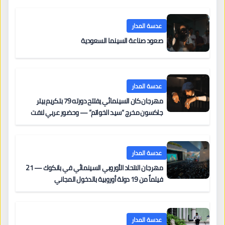
عدسة المدار
صعود صناعة السينما السعودية
عدسة المدار
مهرجان كان السينمائي يفتتح دورته 79 بتكريم بيتر
جاكسون مخرج “سيد الخواتم” — وحضور عربي لافت
على السجادة الحمراء يضم نادين نجيم وآسر ياسين وخالد
مزنر ضمن لجنة التحكيم
عدسة المدار
مهرجان الاتحاد الأوروبي السينمائي في بانكوك — 21
فيلماً من 19 دولة أوروبية بالدخول المجاني
عدسة المدار