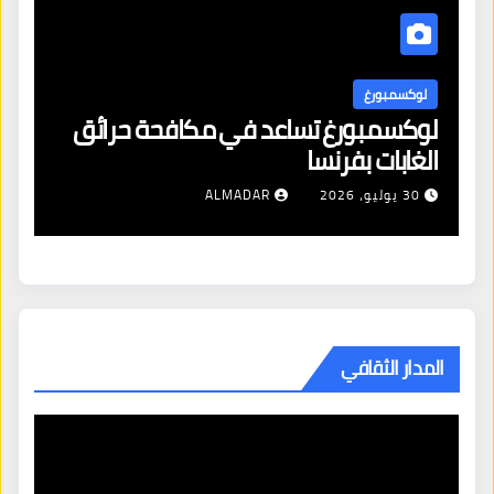
لوكسمبورغ
ل
لوكسمبورغ تساعد في مكافحة حرائق
اف
الغابات بفرنسا
ال
شن
30 يوليو، 2026
ALMADAR
ال
المدار الثقافي