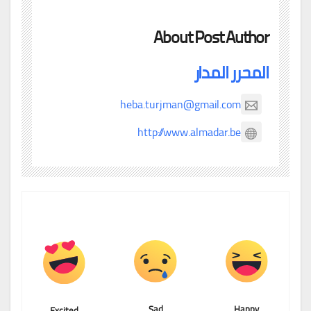
About Post Author
المحرر المدار
heba.turjman@gmail.com
http://www.almadar.be
Sad
Happy
Excited