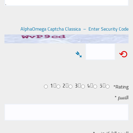
AlphaOmega Captcha Classica – Enter Security Code
➴
⟲
1
2
3
4
5
*
Rating
الاسم
*