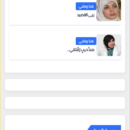
هنا وطني
ربى القصيد
هنا وطني
منذُ حربٍ رَمَّلتني…