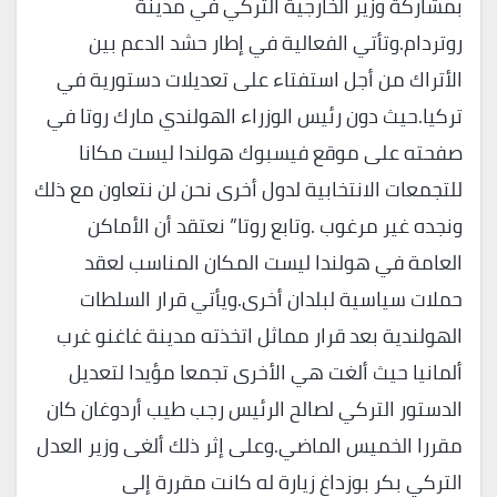
بمشاركة وزير الخارجية التركي في مدينة
روتردام.وتأتي الفعالية في إطار حشد الدعم بين
الأتراك من أجل استفتاء على تعديلات دستورية في
تركيا.حيث دون رئيس الوزراء الهولندي مارك روتا في
صفحته على موقع فيسبوك هولندا ليست مكانا
للتجمعات الانتخابية لدول أخرى نحن لن نتعاون مع ذلك
ونجده غير مرغوب .وتابع روتا” نعتقد أن الأماكن
العامة في هولندا ليست المكان المناسب لعقد
حملات سياسية لبلدان أخرى.ويأتي قرار السلطات
الهولندية بعد قرار مماثل اتخذته مدينة غاغنو غرب
ألمانيا حيث ألغت هي الأخرى تجمعا مؤيدا لتعديل
الدستور التركي لصالح الرئيس رجب طيب أردوغان كان
مقررا الخميس الماضي.وعلى إثر ذلك ألغى وزير العدل
التركي بكر بوزداغ زيارة له كانت مقررة إلى