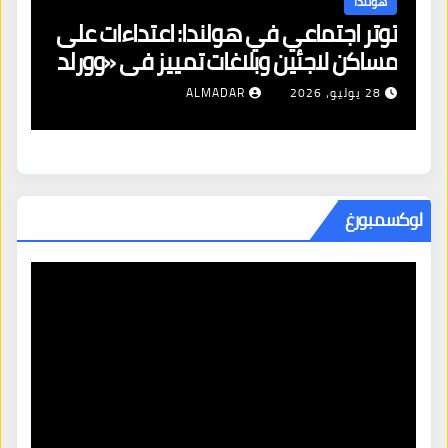
هولندا
توتر اجتماعي في هولندا: اعتداءات على
ه
مساكن لاجئين وبلاغات تمييز في «وورلد
ال
برايد»
28 يوليو، 2026
ALMADAR
لوكسمبورغ