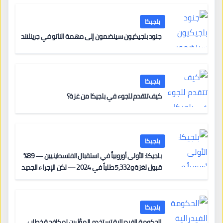
بلجيكا
جنود بلجيكيون سينضمون إلى مهمة الناتو في جرينلاند
بلجيكا
كيف تتقدم للجوء في بلجيكا من غزة؟
بلجيكا
بلجيكا: الأولى أوروبياً في استقبال الفلسطينيين — 89%
قبول لغزة و5,332 طلباً في 2024 — لكن الإجراء الجديد
من 12 يونيو يُعقّد المسار لمن يحمل وضعاً في دولة EU
أخرى
بلجيكا
الحكومة الفيدرالية تستخدم المؤثرين لمكافحة خطاب