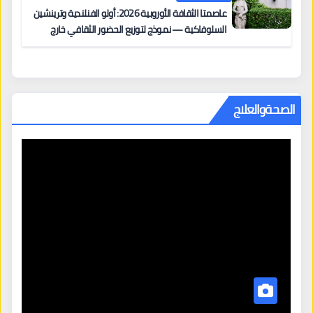
عاصمتا الثقافة الأوروبية 2026: أولو الفنلندية وترينشين
السلوفاكية — نموذج لتوزيع الحضور الثقافي خارج
المراكز الكبرى
الصحةوالعلاج