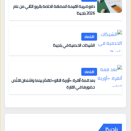
دفع ضريبة القيمة المضافة الخاصة بالربع الثاني من عام
2026 بلجيكا
اقتصاد
الشيكات الخدمية في بلجيكا
اقتصاد
بعد قمة أنقرة: «أوربة الناتو» تتقدّم بينما واشنطن تقلّص
حضورها في القارة
بلجيكا