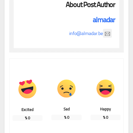
About Post Author
almadar
info@almadar.be
Sad
Happy
Excited
%
0
%
0
%
0