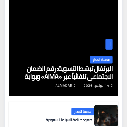
عدسة المدار
البرتغال تبسّط التسوية: رقم الضمان
الاجتماعي تلقائياً عبر «AIMA» وبوابة
جديدة لتجديد الإقامات
14 يوليو، 2026
ALMADAR
عدسة المدار
صعود صناعة السينما السعودية