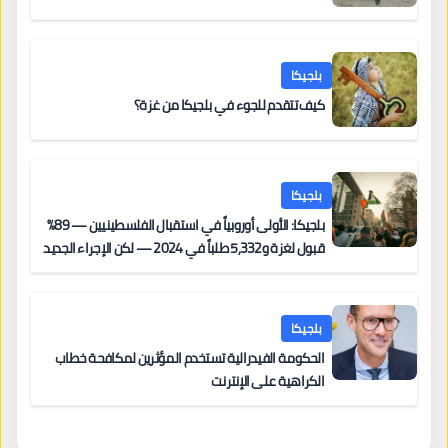
بلجيكا
كيف تتقدم للجوء في بلجيكا من غزة؟
بلجيكا
بلجيكا: الأولى أوروبياً في استقبال الفلسطينيين — 89%
قبول لغزة و5,332 طلباً في 2024 — لكن الإجراء الجديد
من 12 يونيو يُعقّد المسار لمن يحمل وضعاً في دولة EU
أخرى
بلجيكا
الحكومة الفيدرالية تستخدم المؤثرين لمكافحة خطاب
الكراهية على الإنترنت