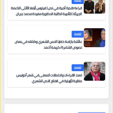
ثقافة
قراءة نقدية أدبية في نص ( فينوس أيتها الأنثى الناعمة
الجريئة ) للأديبة الكاتبة الدكتورة مفيدة محمد جبران
ثقافة
عائشة بازامة: خفايا الحس الشعري ودلالاته في بعض
نصوص الشاعرة/ كريمة أحمد
ثقافة
تعدد القراءات واحتمالات المعنى في شعر أدونيس:
مقاربة تأويلية في انفتاح النص الشعري