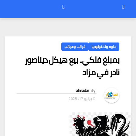
علوم وتكنولوجيا
غرائب وعجائب
بمبلغ فلكي.. بيع هيكل ديناصور
نادر في مزاد
almadar
By
يوليو 17, 2025