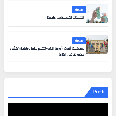
اقتصاد
الشيكات الخدمية في بلجيكا
اقتصاد
بعد قمة أنقرة: «أوربة الناتو» تتقدّم بينما واشنطن تقلّص
حضورها في القارة
بلجيكا