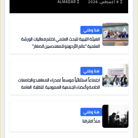
9 أغسطس، 2026
ALMADAR
هنا وطني
الهيئة الليبية للبحث العلمي تختتم فعاليات الورشة
العلمية “عالم الأردوينو للمهندسين الصغار”
هنا وطني
اجتماعاً استثنائياً موسعاً لمدراء المعاهد والجامعات
الخاصة وأعضاء الجمعية العمومية للنقابة العامة
لمؤسسات التعليم والتدريب الخاص في ليبيا
هنا وطني
منذُ افترقنا