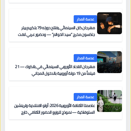
عدسة المدار
مهرجان كان السينمائي يفتتح دورته 79 بتكريم بيتر
جاكسون مخرج “سيد الخواتم” — وحضور عربي لافت
على السجادة الحمراء يضم نادين نجيم وآسر ياسين وخالد
مزنر ضمن لجنة التحكيم
عدسة المدار
مهرجان الاتحاد الأوروبي السينمائي في بانكوك — 21
فيلماً من 19 دولة أوروبية بالدخول المجاني
عدسة المدار
عاصمتا الثقافة الأوروبية 2026: أولو الفنلندية وترينشين
السلوفاكية — نموذج لتوزيع الحضور الثقافي خارج
المراكز الكبرى