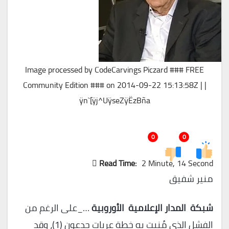
Image processed by CodeCarvings Piczard ### FREE
Community Edition ### on 2014-09-22 15:13:58Z | |
ÿn`[ÿj^UÿseZÿËzBña
0
0
Read Time:
2 Minute, 14 Second
منير شفيق
شبكة المدار الإعلامية الأوروبية
…_على الرغم من
الفشل الذي مُنيت به خطة عربات جدعون (1)، وقد