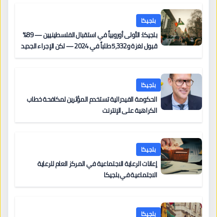
بلجيكا
بلجيكا: الأولى أوروبياً في استقبال الفلسطينيين — 89%
قبول لغزة و5,332 طلباً في 2024 — لكن الإجراء الجديد
من 12 يونيو يُعقّد المسار لمن يحمل وضعاً في دولة EU
أخرى
بلجيكا
الحكومة الفيدرالية تستخدم المؤثرين لمكافحة خطاب
الكراهية على الإنترنت
بلجيكا
إعانات الرعاية الاجتماعية في المركز العام للرعاية
الاجتماعية في بلجيكا
بلجيكا