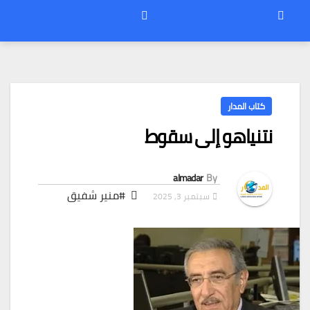
كتاب المدار
نتنياهو إلى سقوط
almadar
By
#منير شفيق
سبتمبر 3, 2025