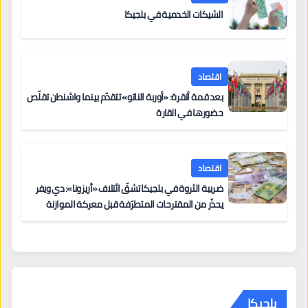
الشيكات الخدمية في بلجيكا
اقتصاد
بعد قمة أنقرة: «أوربة الناتو» تتقدّم بينما واشنطن تقلّص
حضورها في القارة
اقتصاد
ضريبة الثروة في بلجيكا تشقّ ائتلاف «أريزونا»: دي ويفر
يحذّر من المقترحات المتطرّفة قبل معركة الموازنة
بلجيكا