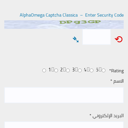
AlphaOmega Captcha Classica – Enter Security Code
➴
⟲
1
2
3
4
5
*
Rating
الاسم
*
البريد الإلكتروني
*