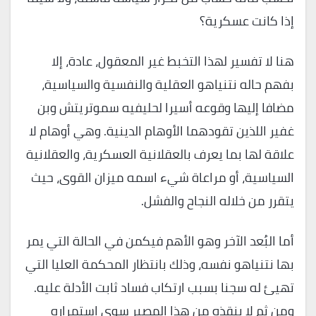
إذا كانت عسكرية؟
هنا لا تفسير لهذا التخبط غير المعقول، عادة، إلا
بفهم حاله نتنياهو العقلية والنفسية والسياسية،
مضافا إليها وقوعه أسيرا لحليفيه سموتريتش وبن
غفير اللذين تقودهما الأوهام الدينية. وهي أوهام لا
علاقة لها بما يعرف بالعقلانية العسكرية، والعقلانية
السياسية، أو مراعاة شيء اسمه ميزان القوى، حيث
يتقرر من خلاله النجاح والفشل.
أما البُعد الآخر وهو الأهم فيكمن في الحالة التي يمر
بها نتنياهو نفسه، وذلك بانتظار المحكمة العليا التي
تهيئ له سجنا بسبب ارتكاب فساد ثابت الأدلة عليه.
ومن ثم لا ينقذه من هذا المصير سوى استمراره