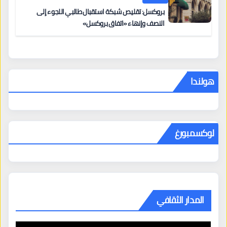
بروكسل: تقليص شبكة استقبال طالبي اللجوء إلى
النصف وإنهاء «اتفاق بروكسل»
هولندا
لوكسمبورغ
المدار الثقافي