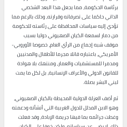
برئاسة الحكومة، مما يجعل هذا البعد الشخصي
الذاتي حاكما على تصرفاته وقرارته، وذلك بالرغم مما
تؤدي إليه سياسات المحافظة على رئاسته للحكومة
من دمار لسمعة الكيان الصهيوني دوليا بسبب
موقف شبه إجماع من الرأي العام، خصوصا الأوروبي-
الأمريكي، باعتباره قاتلا مجرما للأطفال والمدنيين
ومدمرا للمستشفيات والعمار، ومنتهك بلا هوادة
للقانون الدولي والأعراف الإنسانية، بل لكل ما يمت
لبني البشر بصلة.
ثم أضف العزلة الدولية المحيطة بالكيان الصهيوني،
وهو الابن المدلل للدول الغربية التي أنشأته ودعمته
وغطت جرائمه بما فيها جريمة الإبادة، وقد فعلت
ذلك، لا رضى عن سياساته، ولكن خوفا على الكيان