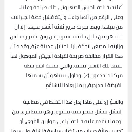
أعلنت قيادة الجيش الصهيوني ذلك صراحة وعلنا..
وعلى الرغم من أنها جاءت وريثة فشل خطة الجنرالات
من قبلها، وبعد تجربة مرور ثلاثة أشهر عليها، إلا أن
نتنياهو من خلال حليفه سموترتش وبن غفير ومجلس
وزارته المصغر، اتخذ قرارا باحتلال مدينة غزة، وقد مثّل
هذا القرار مخالفة صريحة لقيادة الجيش الموكول لها
تنفيذ تلك الاستراتيجية، والتي حملت اسم خطة
مركبات جدعون (2). وحاول نتنياهو أن يسميها
القبضة الحديدية، ربما إبعادا للتشاؤم.
والسؤال: على ماذا يدل هذا التخبط في معالجة
الفشل بفشل مقدر شبه محتوم، وهو تخبط فريد من
نوعه لا تقدم عليه قيادة تراعي موازين القوى، أو
تحسب مائة حساب من تكرار سياسة فاشلة، ولا سيما