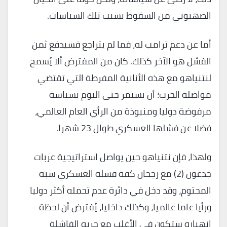
الصهيوني من السقوط بسبب تلك السياسات.
أما عن دعم ترامب له، فما لم يتراجع فسيدفع ثمن
الفشل هو الآخر كذلك. كان من المفترض ألا يُسمح
لنتنياهو مع هذه الأنانية المفرطة التي تقتضي
مواصلة الحرب؛ أن يستمر حتى اليوم بسياسة
مرفوضة دوليا ومنبوذة من الرأي العام العالمي،
فضلا عن فشلها العسكري طوال 23 شهرا.
ولهذا، فإن نتنياهو حين يواصل استراتيجية عربات
جدعون (2) مع رجحان كفة فشله العسكري شبه
المحتوم، وقد دخل في دائرة عدم تحمله أكثر دوليا
ورأيا عاما عالميا، وكذلك داخليا، يُفترض أن لحظة
انهياره ستكون في الأغلب مع حربه الفاشلة