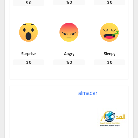
%
0
%
0
%
0
Surprise
Angry
Sleepy
%
0
%
0
%
0
almadar