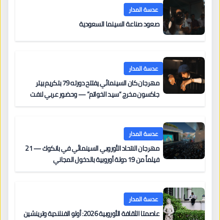
عدسة المدار
صعود صناعة السينما السعودية
عدسة المدار
مهرجان كان السينمائي يفتتح دورته 79 بتكريم بيتر
جاكسون مخرج “سيد الخواتم” — وحضور عربي لافت
على السجادة الحمراء يضم نادين نجيم وآسر ياسين وخالد
مزنر ضمن لجنة التحكيم
عدسة المدار
مهرجان الاتحاد الأوروبي السينمائي في بانكوك — 21
فيلماً من 19 دولة أوروبية بالدخول المجاني
عدسة المدار
عاصمتا الثقافة الأوروبية 2026: أولو الفنلندية وترينشين