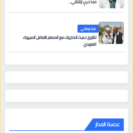
منذُ حربٍ رَمَّلتني…
هنا وطني
للتاريخ حديث الذكريات مع المعلم الفاضل المبروك
الغنودي
عدسة المدار