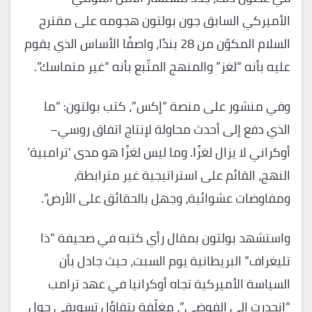
الأميركي السابق جون بولتون هجومه على مقترح
السلام المكوّن من 28 بندًا، واصفًا الأساس الذي يقوم
عليه بأنه “لغز” والمنهج المتّبع بأنه “غير متماسك”.
وفي منشور على منصة “إكس”، كتب بولتون: “ما
الذي دفع إلى أحدث محاولة لإنتاج اتفاق روسي–
أوكراني لا يزال لغزًا. وما ليس لغزًا هو مدى ‘ترامبية’
النهج، القائم على استراتيجية غير مترابطة،
ومفاوضات عشوائية، وجهل بالحقائق على الأرض”.
واستشهد بولتون بمقال رأي كتبه في صحيفة “ذا
تليغراف” البريطانية يوم السبت، حيث جادل بأن
السياسة الأميركية تجاه أوكرانيا في عهد ترامب
“انحدرت إلى الفوضى”، مغلّفة بتفاؤل تسويقي حول