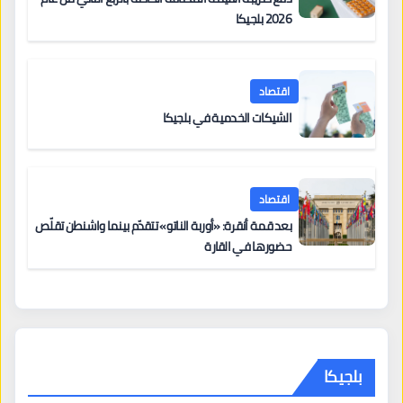
2026 بلجيكا
اقتصاد
الشيكات الخدمية في بلجيكا
اقتصاد
بعد قمة أنقرة: «أوربة الناتو» تتقدّم بينما واشنطن تقلّص
حضورها في القارة
بلجيكا