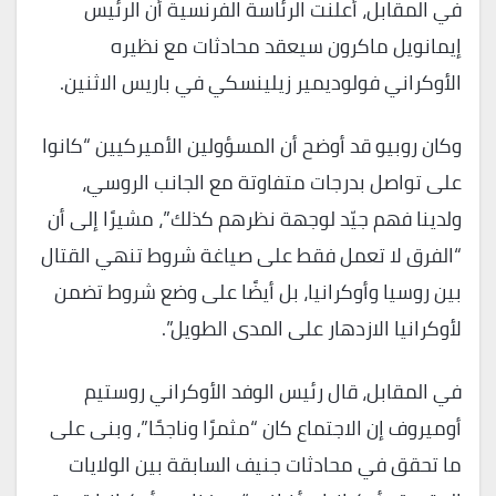
في المقابل، أعلنت الرئاسة الفرنسية أن الرئيس
إيمانويل ماكرون سيعقد محادثات مع نظيره
الأوكراني فولوديمير زيلينسكي في باريس الاثنين.
وكان روبيو قد أوضح أن المسؤولين الأميركيين “كانوا
على تواصل بدرجات متفاوتة مع الجانب الروسي،
ولدينا فهم جيّد لوجهة نظرهم كذلك”، مشيرًا إلى أن
“الفرق لا تعمل فقط على صياغة شروط تنهي القتال
بين روسيا وأوكرانيا، بل أيضًا على وضع شروط تضمن
لأوكرانيا الازدهار على المدى الطويل”.
في المقابل، قال رئيس الوفد الأوكراني روستيم
أوميروف إن الاجتماع كان “مثمرًا وناجحًا”، وبنى على
ما تحقق في محادثات جنيف السابقة بين الولايات