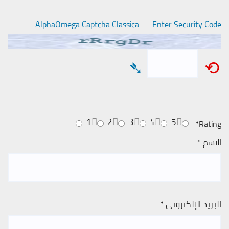
AlphaOmega Captcha Classica – Enter Security Code
➴
⟲
1
2
3
4
5
*
Rating
الاسم
*
البريد الإلكتروني
*