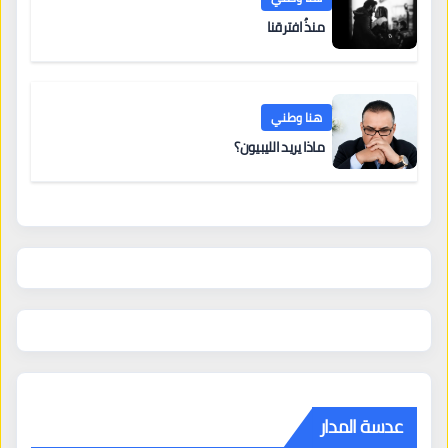
منذُ افترقنا
هنا وطني
ماذا يريد الليبيون؟
عدسة المدار