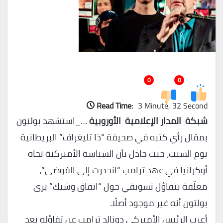
0
0
Read Time:
3 Minute, 32 Second
شبكة المدار الإعلامية الأوروبية
…_استشهد بولتون
بمقال رأي كتبه في صحيفة “ذا تليغراف” البريطانية
يوم السبت، حيث جادل بأن السياسة الأميركية تجاه
أوكرانيا في عهد ترامب “انحدرت إلى الفوضى”،
مغلّفة بتفاؤل تسويقي حول “اتفاق وشيك” يرى
بولتون أنه غير موجود أصلًا.
أعرب الرئيس الأميركي دونالد ترامب عن تفاؤله بعد