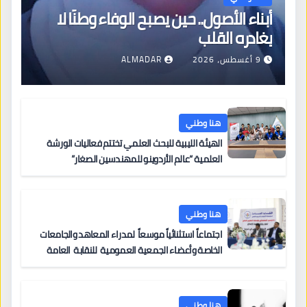
أبناء الأصول.. حين يصبح الوفاء وطنًا لا
يغادره القلب
9 أغسطس، 2026
ALMADAR
هنا وطني
الهيئة الليبية للبحث العلمي تختتم فعاليات الورشة
العلمية “عالم الأردوينو للمهندسين الصغار”
هنا وطني
اجتماعاً استثنائياً موسعاً لمدراء المعاهد والجامعات
الخاصة وأعضاء الجمعية العمومية للنقابة العامة
لمؤسسات التعليم والتدريب الخاص في ليبيا
هنا وطني