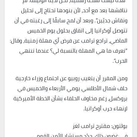
“هذه ليست نسخة رسمية، لكن لدينا الوثيقة. لم
نناقشها بعد مع أحد، لأن بنودها تحتاج إلى تحليل
ونقاش جديّين”. وبعد أن لمح سابقًا إلى رغبته في أن
تتوصل أوكرانيا إلى اتفاق بحلول يوم الخميس
الماضي، تراجع ترامب عن فرض أي مهلة زمنية، وقال:
“تعرف ما هي المهلة بالنسبة لي؟ عندما تنتهي
الحرب”.
ومن المقرر أن يتغيب روبيو عن اجتماع وزراء خارجية
حلف شمال الأطلسي يومي الأربعاء والخميس في
بروكسل، رغم مخاوف الحلفاء بشأن الخطة الأميركية
لإنهاء حرب أوكرانيا.
بولتون: مقترح ترامب لغز
في غضون ذلك، جدّد مستشار الأمن القومي