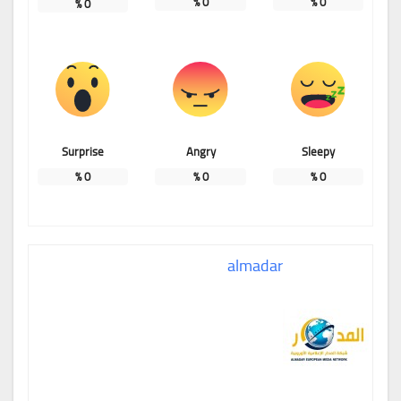
%
0
%
0
%
0
Surprise
Angry
Sleepy
%
0
%
0
%
0
almadar