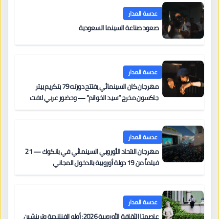
عدسة المدار
صعود صناعة السينما السعودية
عدسة المدار
مهرجان كان السينمائي يفتتح دورته 79 بتكريم بيتر
جاكسون مخرج “سيد الخواتم” — وحضور عربي لافت
على السجادة الحمراء يضم نادين نجيم وآسر ياسين وخالد
مزنر ضمن لجنة التحكيم
عدسة المدار
مهرجان الاتحاد الأوروبي السينمائي في بانكوك — 21
فيلماً من 19 دولة أوروبية بالدخول المجاني
عدسة المدار
عاصمتا الثقافة الأوروبية 2026: أولو الفنلندية وترينشين