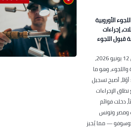
قواعد اللجوء الأوروبية
ت، إجراءات
ة قبول اللجوء
شبكة المدار الإعلامية الأوروبية — بدءاً من 12 يونيو 2026،
 واللجوء، وهو ما
ّلاً، أصبح تسجيل
ع نطاق الإجراءات
ً، دخلت قوائم
ب ومصر وتونس
كوسوفو — مما يُجيز