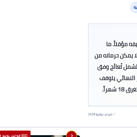
ية
قه مؤقتاً. ما
روبية لا يمكن حرمانه من
ر. (2) طلبات لمّ الشمل تُعالَج وفق
حتى إشعار آخر. (3) القرار النهائي يتوقف
هراً.
✅ فبراير–يونيو 2026
2
🇧🇪 قوانين يونيو 2026