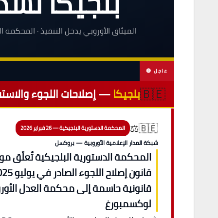
بلجيكا تُشد
الميثاق الأوروبي يدخل التنفيذ · المحكمة ال
🔴 عاجل
🇧🇪
بلجيكا
— إصلاحات اللجوء والاستق
🇧🇪⚖️
المحكمة الدستورية البلجيكية — 26 فبراير 2026
شبكة المدار الإعلامية الأوروبية — بروكسل
المحكمة الدستورية البلجيكية تُعلّق م
قانونية حاسمة إلى محكمة العدل الأور
لوكسمبورغ