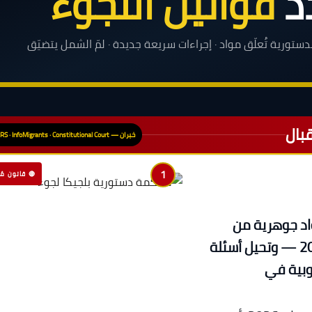
ّد
قوانين اللجوء
دستورية تُعلّق مواد · إجراءات سريعة جديدة · لمّ الشمل يتضيّق
بال
خبران — CGRS · InfoMigrants · Constitutional Court
1
🔴 قانون مُع
واد جوهرية من
قانون إصلاح اللجوء الصادر في يوليو 2025 — وتحيل أسئلة
وبية في