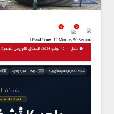
0
0
Read Time:
12 Minute, 50 Second
🔴 عاجل — 12 يونيو 2026: الميثاق
شبكة المدار الإعلامية الأوروبية
🇧🇪 بلجيكا — هجرة ولجوء
🇪🇺 الميثاق الأوروبي 2026
شبكة
ال
نشرة خاصة — الهجر