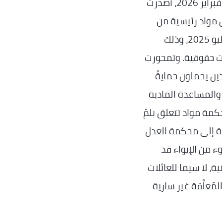
شبكة المدار الإعلامية الأوروبية — في 26 فبراير 2026، أصدرت
 مواد رئيسية من
قانون الإصلاح الذي أقرّه البرلمان في 18 يوليو 2025، وذلك
ات حقوقية. وتمحورت
ذين يحملون حمايةً
 والمساعدة المادية
 كما علّقت المحكمة مواد تتعلق بلمّ
ية إلى محكمة العدل
ء من الإيواء قد
ة، لا سيما للعائلات
مُعلَّقة غير سارية