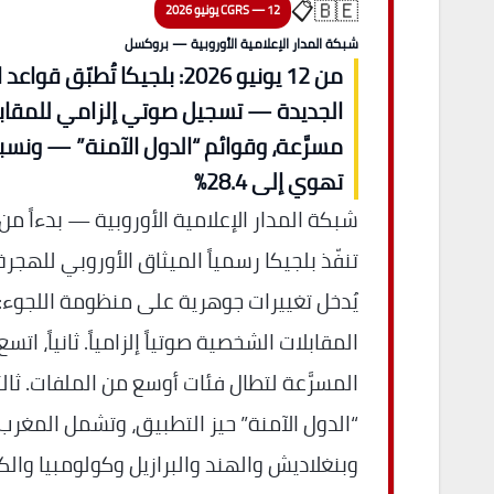
🇧🇪📋
CGRS — 12 يونيو 2026
شبكة المدار الإعلامية الأوروبية — بروكسل
من 12 يونيو 2026: بلجيكا تُطبّق 
الجديدة — تسجيل صوتي إلزامي للمقابلا
مسرَّعة، وقوائم “الدول الآمنة” — ونسب
تهوي إلى 28.4%
تنفّذ بلجيكا رسمياً الميثاق الأوروبي للهجرة
يُدخل تغييرات جوهرية على منظومة اللجوء: أو
المقابلات الشخصية صوتياً إلزامياً. ثانياً، اتس
المسرَّعة لتطال فئات أوسع من الملفات. ثالثا
“الدول الآمنة” حيز التطبيق، وتشمل المغر
وبنغلاديش والهند والبرازيل وكولومبيا وال