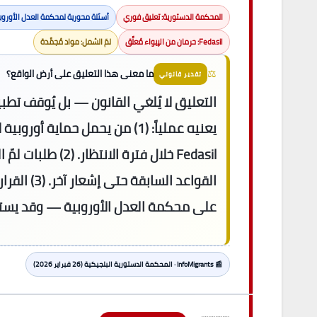
المحكمة الدستورية: تعليق فوري
أسئلة محورية لمحكمة العدل الأوروب
Fedasil: حرمان من الإيواء مُعلَّق
لمّ الشمل: مواد مُجمَّدة
⚖️
ما معنى هذا التعليق على أرض الواقع؟
تقدير قانوني
التعليق لا يُلغي القانون — بل يُوقف تطبي
يعنيه عملياً: (1) من يحمل حماية أو
Fedasil خلال فترة الانتظا
القواعد السابقة 
على محكمة العدل الأوروبية — وقد يستغرق 18 ش
📰 InfoMigrants · المحكمة الدستورية البلجيكية (26 فبراير 2026)