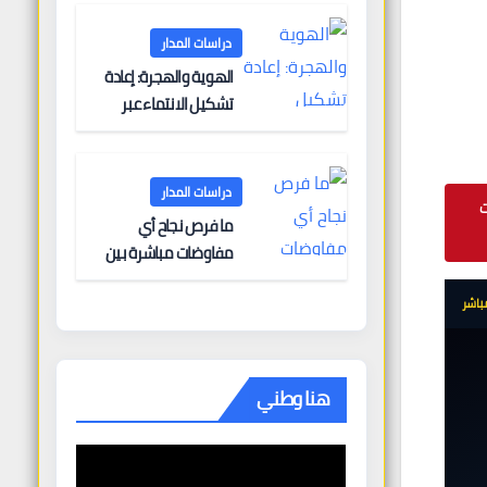
البحرية؟
دراسات المدار
الهوية والهجرة: إعادة
تشكيل الانتماء عبر
الحدود
دراسات المدار

ما فرص نجاح أي
مفاوضات مباشرة بين
أوروبا وروسيا؟
● مب
هنا وطني