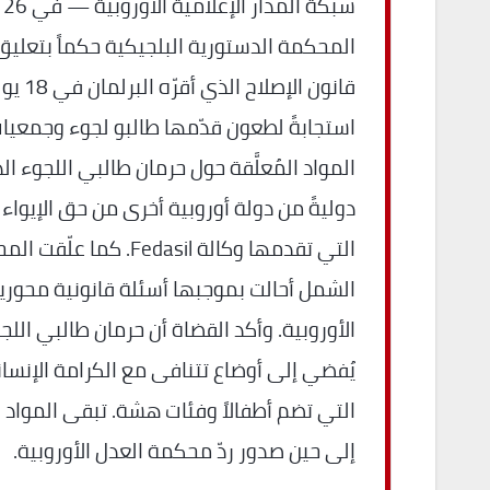
المحكمة الدستورية البلجيكية حكماً بتعليق
استجابةً لطعون قدّمها طالبو لجوء وجمعي
المواد المُعلَّقة حول حرمان طالبي اللجوء ال
دوليةً من دولة أوروبية أخرى من حق الإيواء
التي تقدمها وكالة Fedasil.
الشمل أحالت بموجبها أسئلة قانونية محور
الأوروبية. وأكد القضاة أن حرمان طالبي اللجو
يُفضي إلى أوضاع تتنافى مع الكرامة الإنساني
التي تضم أطفالاً وفئات هشة. تبقى المواد ال
إلى حين صدور ردّ محكمة العدل الأوروبية.