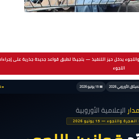
 عاجل — 12 يونيو 2026: الميثاق الأوروبي للهجرة واللجوء يدخل حيز التنفيذ — بلجيكا تط
اللجوء
اشر
📅 15 يونيو 2026
الإعلامية الأوروبية
المد
نشرة خاصة — الهجرة واللجو