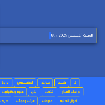
Ski
t
conten
السبت. أغسطس 8th, 2026
بلجيكا
هولندا
لوكسمبورغ
اوروبا
دراسات المدار
اقتصاد
الفن
علوم وتكنولوجيا
احوال الجالية
منوعات
غرائب وعجائب
كاركاتي