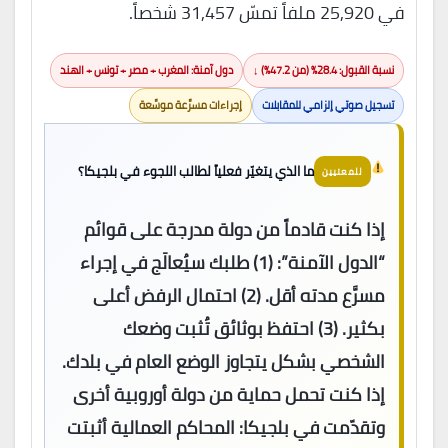
في 25,920 ملفاً تمسّ 31,457 شخصاً.
نسبة القبول: 28.4% (من 47.2%) ↓
دول آمنة: المغرب + مصر + تونس + الهند
تسجيل صوتي إلزامي للمقابلات
إجراءات مسرَّعة موسَّعة
ما الذي يتغيّر فعلياً لطالب اللجوء في بلجيكا؟
للمعنيين
إذا كنت قادماً من دولة مدرجة على قوائم
“الدول الآمنة”: (1) طلبك سيُعالَج في إجراء
مسرَّع مدته أقل. (2) احتمال الرفض أعلى
بكثير. (3) احتفظ بوثائق تُثبت وضعك
الشخصي بشكل يتجاوز الوضع العام في بلدك.
إذا كنت تحمل حماية من دولة أوروبية أخرى
وتقدّمت في بلجيكا: المحاكم العمالية أثبتت