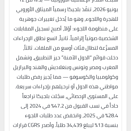
يونيو 2026، تنفّذ بلجيكا رسمياً الميثاق الأوروبي
للهجرة واللجوء، وهو ما يُدخل تغييرات جوهرية
على منظومة اللجوء: أوّلاً، أصبح تسجيل المقابلات
الشخصية صوتياً إلزامياً. ثانياً، اتسع نطاق الإجراءات
المسرَّعة لتطال فئات أوسع من الملفات. ثالثاً،
دخلت قوائم “الدول الآمنة” حيز التطبيق، وتشمل
المغرب ومصر وتونس وبنغلاديش والهند والبرازيل
وكولومبيا والكوسوفو — مما يُجيز رفض طلبات
مواطني هذه الدول أو ترحيلهم بإجراءات سريعة.
على المستوى الإحصائي، سجّلت بلجيكا تراجعاً
حاداً في نسب القبول من 47.2% في 2024 إلى
28.4% في 2025، وانخفض عدد طلبات اللجوء
بنسبة 13% ليبلغ 34,439 طلباً. وأصدر CGRS قرارات