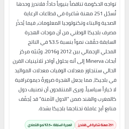
تواجه الحكومة تناقضاً بنيوياً حاداً: فلاندرز وحدها
تُسجّل 251 مهنة شاغرة في قطاعات الرعاية
الصحية والبناء وتكنولوجيا المعلومات، فيما يُحذّر
مصرف بلجيكا الوطني من أن موجات الهجرة
السابقة حقّقت نمواً بنسبة 3.5% في الناتج
المحلي الإجمالي بين 2012 و2016. ويُنبّه مركز
أبحاث Minerva إلى أنه بحلول أواخر ثلاثينيات القرن
الحالي ستتجاوز معدلات الوفيات معدلات المواليد
في بلجيكا، مما يجعل الهجرة ضرورةً ديموغرافية
لا خياراً سياسياً. ويرى المنتقدون أن تصنيف دول
كالمغرب والهند ضمن “الدول الآمنة” قد يُجفّف
منابع أيدٍ عاملة تحتاجها بلجيكا بشدة.
251 مهنة شاغرة في فلاندرز
الهجرة السابقة: +3.5% نمو اقتصادي