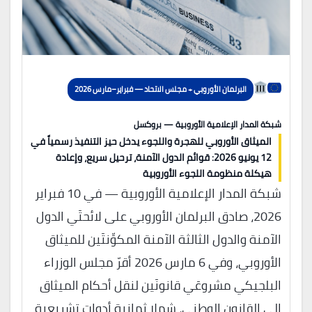
البرلمان الأوروبي + مجلس الاتحاد — فبراير–مارس 2026
شبكة المدار الإعلامية الأوروبية — بروكسل
الميثاق الأوروبي للهجرة واللجوء يدخل حيز التنفيذ رسمياً في
12 يونيو 2026: قوائم الدول الآمنة، ترحيل سريع، وإعادة
هيكلة منظومة اللجوء الأوروبية
شبكة المدار الإعلامية الأوروبية — في 10 فبراير
2026، صادق البرلمان الأوروبي على لائحتَي الدول
الآمنة والدول الثالثة الآمنة المكوِّنتَين للميثاق
الأوروبي، وفي 6 مارس 2026 أقرّ مجلس الوزراء
البلجيكي مشروعَي قانونَين لنقل أحكام الميثاق
إلى القانون الوطني، شملا ثمانية أدوات تشريعية