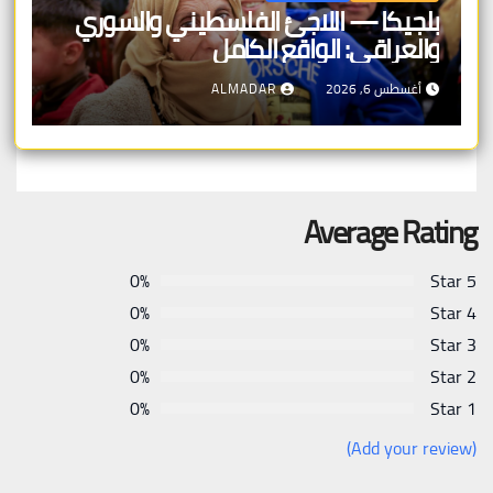
بلجيكا — اللاجئ الفلسطيني والسوري
والعراقي: الواقع الكامل
أغسطس 6, 2026
ALMADAR
Average Rating
0%
5 Star
0%
4 Star
0%
3 Star
0%
2 Star
0%
1 Star
(Add your review)