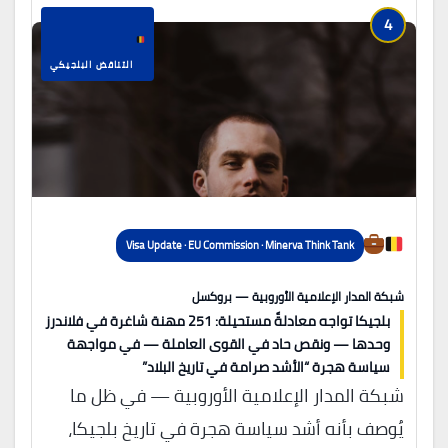
4
التناقض البلجيكي
Visa Update · EU Commission · Minerva Think Tank
شبكة المدار الإعلامية الأوروبية — بروكسل
بلجيكا تواجه معادلةً مستحيلة: 251 مهنة شاغرة في فلاندرز
وحدها — ونقص حاد في القوى العاملة — في مواجهة
سياسة هجرة “الأشد صرامة في تاريخ البلاد”
شبكة المدار الإعلامية الأوروبية — في ظل ما
يُوصف بأنه أشد سياسة هجرة في تاريخ بلجيكا،