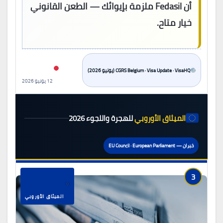
أن Fedasil ملزمة بإيوائك — الطعن القانوني
خيار متاح.
CGRS Belgium · Visa Update · VisaHQ (يونيو 2026)
12 يونيو 2026
الميثاق الأوروبي
للهجرة واللجوء 2026
خبران — EU Council · European Parliament
3
الميثاق الأوروبي