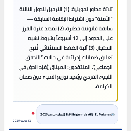
ثلاثة محاور تحويلية: (1) الترحيل للدول الثالثة
“الآمنة” دون اشتراط الإقامة السابقة —
سابقة قانونية خطيرة. (2) تمديد فترة الفرز
على الحدود إلى 12 أسبوعاً بشروط تشبه
الاحتجاز. (3) آلية الضغط الاستثنائي تُتيح
تعليق ضمانات إجرائية في حالات “التدفق
الجماعي”. المنتقدون: الميثاق يُقيّد الحق في
اللجوء الفردي ويُعيد توزيع العبء دون ضمان
الكرامة.
EMN Belgium · VisaHQ · EU Parliament (فبراير–مارس 2026)
12 يونيو 2026