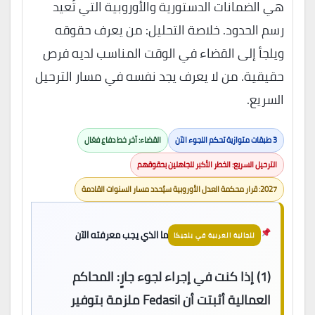
هي الضمانات الدستورية والأوروبية التي تُعيد
رسم الحدود. خلاصة التحليل: من يعرف حقوقه
ويلجأ إلى القضاء في الوقت المناسب لديه فرص
حقيقية. من لا يعرف يجد نفسه في مسار الترحيل
السريع.
3 طبقات متوازية تحكم اللجوء الآن
القضاء: آخر خط دفاع فعّال
الترحيل السريع: الخطر الأكبر للجاهلين بحقوقهم
2027: قرار محكمة العدل الأوروبية سيُحدد مسار السنوات القادمة
ما الذي يجب معرفته الآن
للجالية العربية في بلجيكا
(1)
إذا كنت في إجراء لجوء جارٍ:
المحاكم
العمالية أثبتت أن Fedasil ملزمة بتوفير