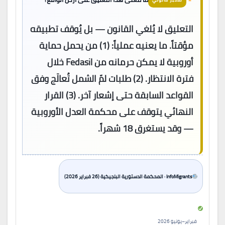
التعليق لا يُلغي القانون — بل يُوقف تطبيقه
مؤقتاً. ما يعنيه عملياً: (1) من يحمل حماية
أوروبية لا يمكن حرمانه من Fedasil خلال
فترة الانتظار. (2) طلبات لمّ الشمل تُعالَج وفق
القواعد السابقة حتى إشعار آخر. (3) القرار
النهائي يتوقف على محكمة العدل الأوروبية
— وقد يستغرق 18 شهراً.
InfoMigrants · المحكمة الدستورية البلجيكية (26 فبراير 2026)
فبراير–يونيو 2026