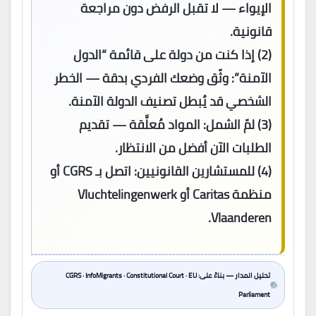
الإيواء — لا تقبل الرفض دون مراجعة
قانونية.
(2)
إذا كنت من دولة على قائمة “الدول
الآمنة”:
وثّق وضعك الفردي بدقة — الخطر
الشخصي قد يُبطل تصنيف الدولة الآمنة.
(3)
لمّ الشمل:
المواد مُعلَّقة — تقديم
الطلبات الآن أفضل من الانتظار.
(4)
للمستشارين القانونيين:
اتصل بـ CGRS أو
منظمة Caritas أو Vluchtelingenwerk
Vlaanderen.
تحليل المدار — بناءً على: CGRS · InfoMigrants · Constitutional Court · EU
Parliament