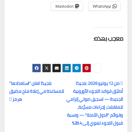
Mastodon
WhatsApp
معجب بهذه:
من 12 يونيو 2026: بلجيكا
بلجيكا تعلن “استعدادها”
تُطبّق قواعد اللجوء الأوروبية
للمساعدة في إعادة فتح مضيق
تصفّح
الجديدة — تسجيل صوتي إلزامي
هرمز
المقالات
للمقابلات، إجراءات مسرَّعة،
وقوائم “الدول الآمنة” — ونسبة
قبول اللجوء تهوي إلى 28.4%