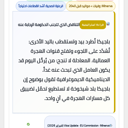
Minerva: وفيات > مواليد قبل 2040
الرعاية الصحية: أشد القطاعات احتياجاً
التناقض الذي تتجنب الحكومة الإجابة عنه
قراءة استراتيجية
بلجيكا تُطرد بيد وتستقطب باليد الأخرى:
تُشدّد على اللجوء وتفتح قنوات الهجرة
العمالية. المعادلة لا تنجح: من يُرحَّل اليوم قد
يكون العامل الذي تبحث عنه غداً.
الديناميكية الديموغرافية تقول بوضوح إن
بلجيكا بلد شيخوخة لا تستطيع تحمّل تضييق
كل مسارات الهجرة في آنٍ واحد.
Visa Update · EU Commission · Minerva (فبراير 2026)