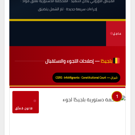
الميثاق الأوروبي يدخل التنفيذ · المحكمة الدستورية تُعلّق مواد ·
إجراءات سريعة جديدة · لمّ الشمل يتضيّق
عاجل
بلجيكا
— إصلاحات اللجوء والاستقبال
خبران — CGRS · InfoMigrants · Constitutional Court
1
قانون مُعلَّق