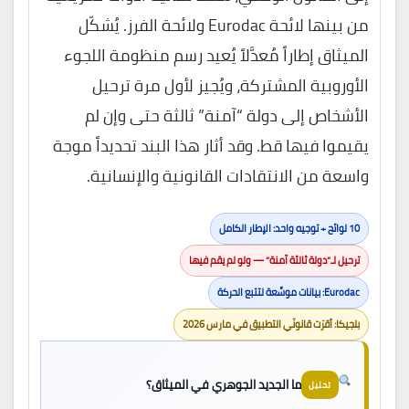
من بينها لائحة Eurodac ولائحة الفرز. يُشكّل
الميثاق إطاراً مُعدَّلاً يُعيد رسم منظومة اللجوء
الأوروبية المشتركة، ويُجيز لأول مرة ترحيل
الأشخاص إلى دولة “آمنة” ثالثة حتى وإن لم
يقيموا فيها قط. وقد أثار هذا البند تحديداً موجة
واسعة من الانتقادات القانونية والإنسانية.
10 لوائح + توجيه واحد: الإطار الكامل
ترحيل لـ”دولة ثالثة آمنة” — ولو لم يقم فيها
Eurodac: بيانات موسَّعة لتتبع الحركة
بلجيكا: أقرّت قانونَي التطبيق في مارس 2026
ما الجديد الجوهري في الميثاق؟
تحليل