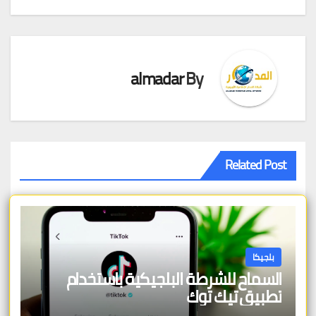
almadar
By
Related Post
بلجيكا
السماح للشرطة البلجيكية باستخدام
تطبيق تيك توك