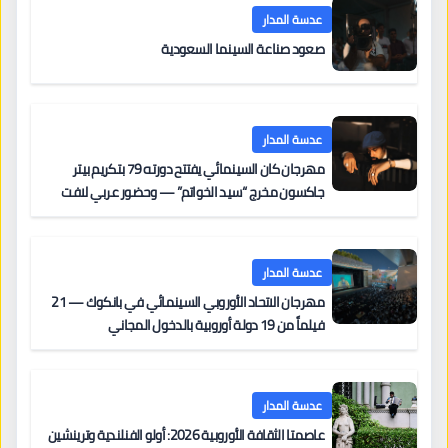
عدسة المدار
صعود صناعة السينما السعودية
عدسة المدار
مهرجان كان السينمائي يفتتح دورته 79 بتكريم بيتر
جاكسون مخرج “سيد الخواتم” — وحضور عربي لافت
على السجادة الحمراء يضم نادين نجيم وآسر ياسين وخالد
مزنر ضمن لجنة التحكيم
عدسة المدار
مهرجان الاتحاد الأوروبي السينمائي في بانكوك — 21
فيلماً من 19 دولة أوروبية بالدخول المجاني
عدسة المدار
عاصمتا الثقافة الأوروبية 2026: أولو الفنلندية وترينشين