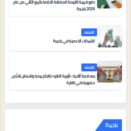
دفع ضريبة القيمة المضافة الخاصة بالربع الثاني من عام
2026 بلجيكا
اقتصاد
الشيكات الخدمية في بلجيكا
اقتصاد
بعد قمة أنقرة: «أوربة الناتو» تتقدّم بينما واشنطن تقلّص
حضورها في القارة
بلجيكا