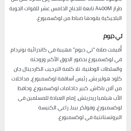
طراز A400M تابعة للجناح الخامس عشر للقوات الجوية
البلجيكية يقودها ضباط من لوكسمبورغ.
تي ديوم
أُقيمت صلاة “تي ديوم” مهيبة في كاتدرائية نوتردام
في لوكسمبورغ بحضور الدوق الأكبر وزوجته
والسلطات الوطنية. تلا كلمة الترحيب الكاردينال جان
كلود هوليريش، رئيس أساقفة لوكسمبورغ، مداخلات
من آلان ناكاش، كبير حاخامات لوكسمبورغ، وحافظ
الأب هيلميا ريدزيتش، إمام العبادة للمسلمين في
لوكسمبورغ، وفولكر بيبا، راعي الكنيسة
البروتستانتية في لوكسمبورغ.