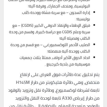
البوليسية، ومتحف الجمارك، وفرقة آلية؛
إدارة السجون – مع سرية مشاة ووحدة كلاب
بوليسية؛
فيلق الإطفاء والإنقاذ الدوقي الكبير (CGDIS) – مع
سرية وعلم CGDIS مع حراسة كبيرة، وقسم من وحدة
الكلاب وفصيلة آلية؛
الصليب الأحمر اللوكسمبورغي – مع قسم من وحدة
الكلاب ووحدة آلية منفصلة؛
اتحاد الدوق الأكبر أدولف، ممثلاً بثلاث جمعيات
موسيقية من بلدية كيرجينغ .
يتم تحليق عدة طائرات فوق العرض على ارتفاع
منخفض، وهي طائرة هليكوبتر من طراز H145M
تابعة لشرطة لوكسمبورغ، وطائرة نقل وتزويد بالوقود
من طراز إيرباص A330 تابعة لوحدة النقل والتزويد
بالوقود متعددة المهام، بالإضافة إلى طائرة نقل من