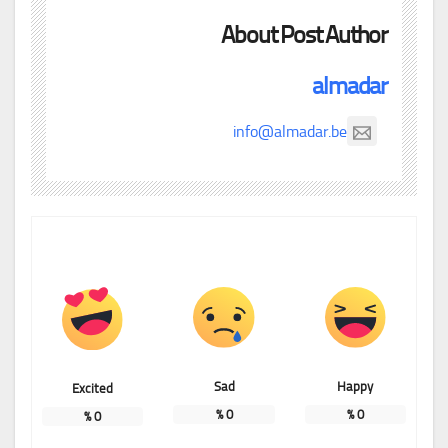
About Post Author
almadar
info@almadar.be
Sad
Happy
Excited
%
0
%
0
%
0