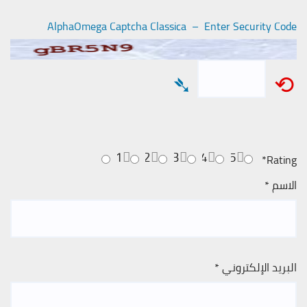
AlphaOmega Captcha Classica – Enter Security Code
➴
⟲
1
2
3
4
5
*
Rating
الاسم
*
البريد الإلكتروني
*