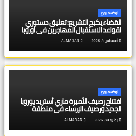
لوكسمبورغ
القضاء يكبح التشريع: تعليق دستوري
لقواعد الاستقبال المهاجرين في اوروبا
أغسطس 4, 2026
ALMADAR
لوكسمبورغ
افتتاح رصيف الأميرة ماري أستريد يوروبا
الجديد ورصيف الإرساء في منطقة
شنغن – بنية تحتية عالية الجودة تخدم
يوليو 30, 2026
ALMADAR
الجمهور والتراث الأوروبي