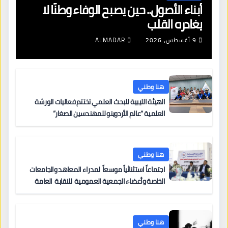
أبناء الأصول.. حين يصبح الوفاء وطنًا لا
يغادره القلب
9 أغسطس، 2026
ALMADAR
هنا وطني
الهيئة الليبية للبحث العلمي تختتم فعاليات الورشة
العلمية “عالم الأردوينو للمهندسين الصغار”
هنا وطني
اجتماعاً استثنائياً موسعاً لمدراء المعاهد والجامعات
الخاصة وأعضاء الجمعية العمومية للنقابة العامة
لمؤسسات التعليم والتدريب الخاص في ليبيا
هنا وطني