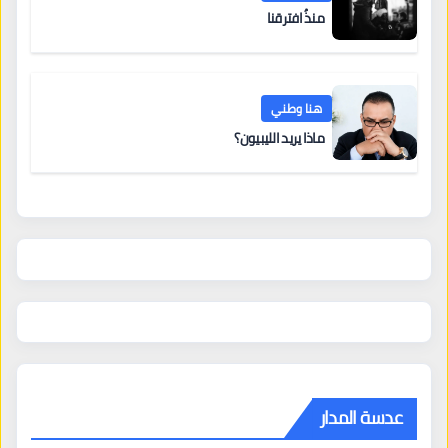
منذُ افترقنا
هنا وطني
ماذا يريد الليبيون؟
عدسة المدار