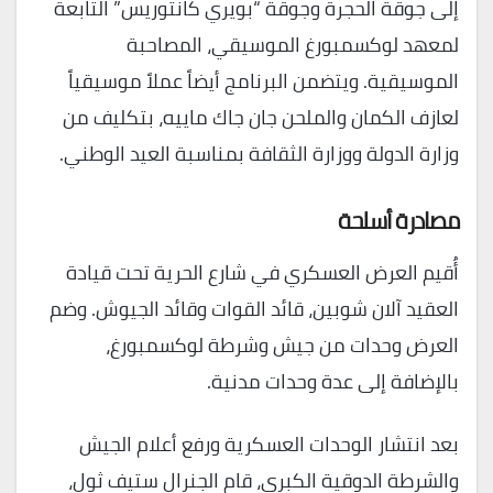
إلى جوقة الحجرة وجوقة “بويري كانتوريس” التابعة
لمعهد لوكسمبورغ الموسيقي، المصاحبة
الموسيقية. ويتضمن البرنامج أيضاً عملاً موسيقياً
لعازف الكمان والملحن جان جاك ماييه، بتكليف من
وزارة الدولة ووزارة الثقافة بمناسبة العيد الوطني.
مصادرة أسلحة
أُقيم العرض العسكري في شارع الحرية تحت قيادة
العقيد آلان شوبين، قائد القوات وقائد الجيوش. وضم
العرض وحدات من جيش وشرطة لوكسمبورغ،
بالإضافة إلى عدة وحدات مدنية.
بعد انتشار الوحدات العسكرية ورفع أعلام الجيش
والشرطة الدوقية الكبرى، قام الجنرال ستيف ثول،