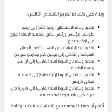
وبناءً على ذلك، تم تكريم الأشخاص التاليين:
تقديم وسام الاستحقاق (برتبة قائد) إلى رينيه
كلوستر، مؤسس ورئيس سابق لجمعية الإنقاذ الجوي
في لوكسمبورغ
تقديم ميدالية شرف من الذهب الأصفر لأعمال
الشجاعة والتفاني إلى يوجين كيلر وماركو سورجن
تقديم وسام تاج البلوط (فئة الفارس) إلى آن نيبر،
رئيسة الطهاة
تقديم وسام تاج البلوط (رتبة ضابط) إلى الممثلة
فيكي كريبس
تقديم وسام تاج البلوط (فئة الفارس) إلى باتريزيا فان
دير ويكن، رياضية وعداءة محترفة
تُقدّم أوركسترا لوكسمبورغ الفيلهارمونية، بالإضافة