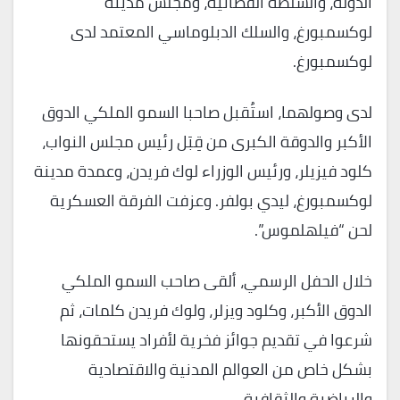
الدولة، والسلطة القضائية، ومجلس مدينة
لوكسمبورغ، والسلك الدبلوماسي المعتمد لدى
لوكسمبورغ.
لدى وصولهما، استُقبل صاحبا السمو الملكي الدوق
الأكبر والدوقة الكبرى من قِبَل رئيس مجلس النواب،
كلود فيزيلر، ورئيس الوزراء لوك فريدن، وعمدة مدينة
لوكسمبورغ، ليدي بولفر. وعزفت الفرقة العسكرية
لحن “فيلهلموس”.
خلال الحفل الرسمي، ألقى صاحب السمو الملكي
الدوق الأكبر، وكلود ويزلر، ولوك فريدن كلمات، ثم
شرعوا في تقديم جوائز فخرية لأفراد يستحقونها
بشكل خاص من العوالم المدنية والاقتصادية
والرياضية والثقافية.