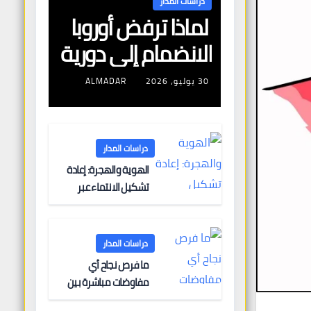
دراسات المدار
لماذا ترفض أوروبا
الانضمام إلى دورية
مشتركة لتأمين
30 يوليو، 2026
ALMADAR
الملاحة البحرية؟
دراسات المدار
الهوية والهجرة: إعادة
تشكيل الانتماء عبر
الحدود
دراسات المدار
ما فرص نجاح أي
مفاوضات مباشرة بين
أوروبا وروسيا؟