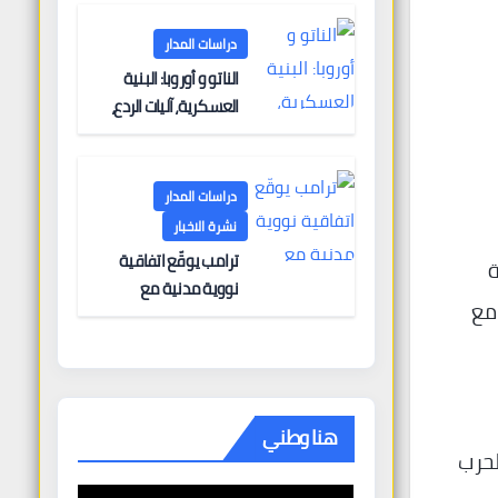
دراسات المدار
الناتو و أوروبا: البنية
العسكرية، آليات الردع،
والتحديات الأمنية
دراسات المدار
نشرة الاخبار
ترامب يوقّع اتفاقية
ة
نووية مدنية مع
مع
المملكة العربية
السعودية في “انتصار
دبلوماسي كبير” —
وباكستان تطلب 10
مليارات دولار مقابل
هنا وطني
وساطتها في إيران
لحرب