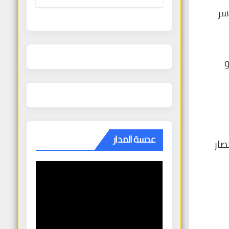
الغنودي
سر
 أن ترسو
عدسة المدار
صار