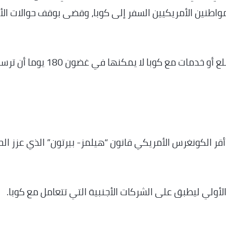
واطنين الأمريكيين السفر إلى كوبا، وقضى بوقف حوالات الأ
ونص مشروع القانون على أن أي سفينة تتاجر بسلع أو خدمات مع كوبا لا يمكنها في غضون 180 يوما
قر الكونغرس الأمريكي قانون “هيلمز- بيرتون” الذي عزز الح
لأولي ليطبق على الشركات الأجنبية التي تتعامل مع كوبا.