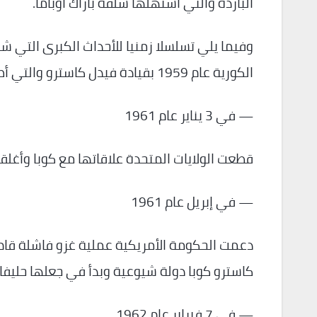
الباردة والتي استهلها سلفه باراك أوباما.
وفيما يلي تسلسلا زمنيا للأحداث الكبرى التي شهد
الكورية عام 1959 بقيادة فيدل كاسترو والتي أطاحت بحكومة صديقة للولايات المتحدة.
— في 3 يناير عام 1961
قطعت الولايات المتحدة علاقاتها مع كوبا وأغلق
— في إبريل عام 1961
دعمت الحكومة الأمريكية عملية غزو فاشلة قام ب
كاسترو كوبا دولة شيوعية وبدأ في جعلها حليفا 
— في 7 فبراير عام 1962