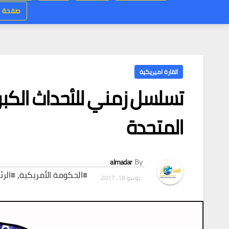
صفحة ر
القارة اميريكية
تسلسل زمني للأحداث الكبرى
المتحدة
almadar
By
#الحكومة الأمريكية
,
#الرئ
يونيو 18, 2017