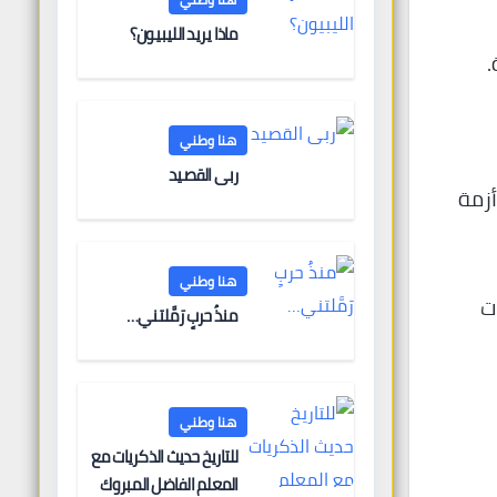
ماذا يريد الليبيون؟
.
هنا وطني
ربى القصيد
أزمة
هنا وطني
ت
منذُ حربٍ رَمَّلتني…
هنا وطني
للتاريخ حديث الذكريات مع
المعلم الفاضل المبروك