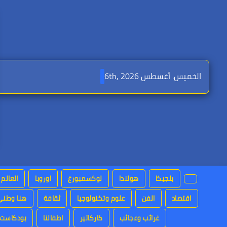
Ski
t
conten
الخميس. أغسطس 6th, 2026
بلجيكا
هولندا
لوكسمبورغ
اوروبا
العالم 
اقتصاد
الفن
علوم وتكنولوجيا
ثقافة
هنا وطني
غرائب وعجائب
كاركاتير
اطفالنا
بودكاست ا