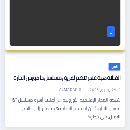
الفن
الفنانة هبة غندر تنضم لفريق مسلسل ذا فويس الحارة
ALMADAR
29 يوليو، 2025
شبكة المدار الإعلامية الأوروبية …_أعلنت أسرة مسلسل “ذا
فويس الحارة” عن انضمام الفنانة هبة غندر إلى طاقم
العمل، في خطوة…