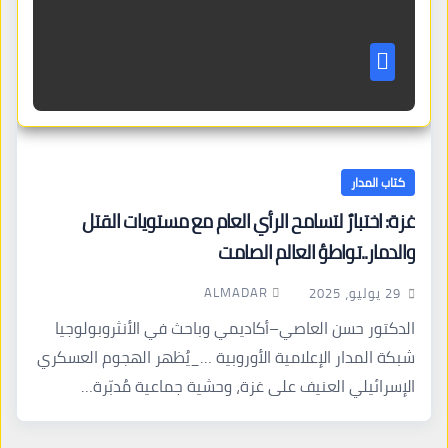
كتاب المدار
غزة: اختبارٌ لتسامح الرأي العام مع مستويات القتل
والدمار..تواطؤ العالم الصامت
ALMADAR
29 يوليو، 2025
الدكتور حسن العاصي–أكاديمي وباحث في الأنثروبولوجيا
شبكة المدار الإعلامية الأوروبية …_يُظهر الهجوم العسكري
الإسرائيلي العنيف على غزة، وحشية جماعية مُدبّرة…