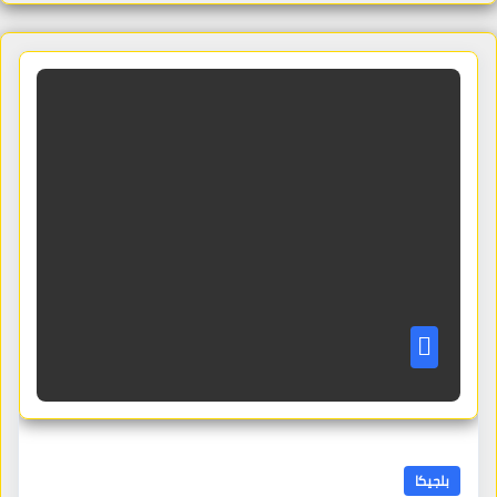
بلجيكا