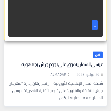
الفن
عيسى السقار يتفوق على نجوم جرش بجمهوره
ALMADAR
29 يوليو، 2025
شبكة المدار الإعلامية الأوروبية …_نجح رهان إدارة “مهرجان
جرش للثقافة والفنون” على “نجم الأغنية الشعبية” عيسى
السقار، عندما اختارته ليكون…