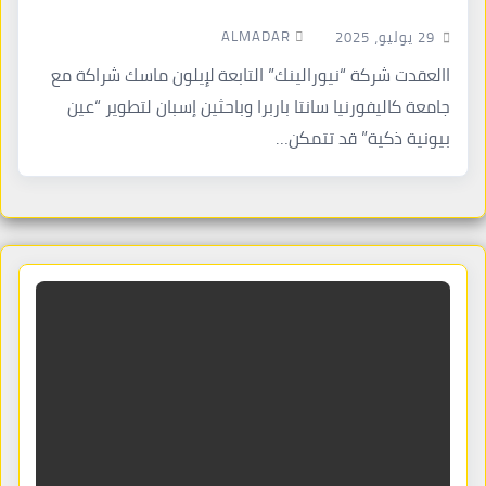
ALMADAR
29 يوليو، 2025
االعقدت شركة “نيورالينك” التابعة لإيلون ماسك شراكة مع
جامعة كاليفورنيا سانتا باربرا وباحثين إسبان لتطوير “عين
بيونية ذكية” قد تتمكن…