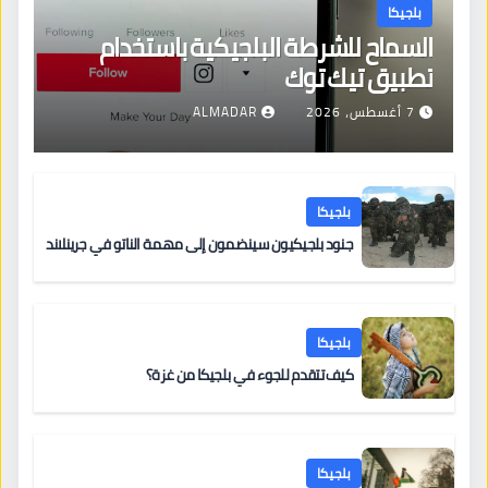
بلجيكا
السماح للشرطة البلجيكية باستخدام
تطبيق تيك توك
7 أغسطس، 2026
ALMADAR
بلجيكا
جنود بلجيكيون سينضمون إلى مهمة الناتو في جرينلاند
بلجيكا
كيف تتقدم للجوء في بلجيكا من غزة؟
بلجيكا