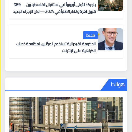
بلجيكا: الأولى أوروبياً في استقبال الفلسطينيين — 89%
قبول لغزة و5,332 طلباً في 2024 — لكن الإجراء الجديد
من 12 يونيو يُعقّد المسار لمن يحمل وضعاً في دولة EU
أخرى
بلجيكا
الحكومة الفيدرالية تستخدم المؤثرين لمكافحة خطاب
الكراهية على الإنترنت
هولندا