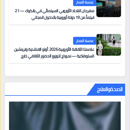
عدسة المدار
مهرجان الاتحاد الأوروبي السينمائي في بانكوك — 21
فيلماً من 19 دولة أوروبية بالدخول المجاني
عدسة المدار
عاصمتا الثقافة الأوروبية 2026: أولو الفنلندية وترينشين
السلوفاكية — نموذج لتوزيع الحضور الثقافي خارج
المراكز الكبرى
الصحةوالعلاج