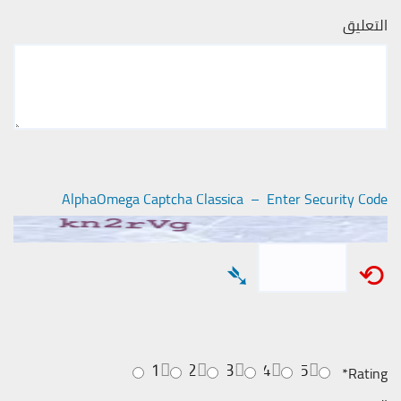
التعليق
AlphaOmega Captcha Classica – Enter Security Code
➴
⟲
1
2
3
4
5
*
Rating