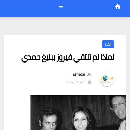
الفن
لماذا لم تلتقي فيروز ببليغ حمدي
almadar
By
مايو 29, 2024