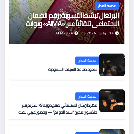
عدسة المدار
البرتغال تبسّط التسوية: رقم الضمان
الاجتماعي تلقائياً عبر «AIMA» وبوابة
جديدة لتجديد الإقامات
14 يوليو، 2026
ALMADAR
عدسة المدار
صعود صناعة السينما السعودية
عدسة المدار
مهرجان كان السينمائي يفتتح دورته 79 بتكريم بيتر
جاكسون مخرج “سيد الخواتم” — وحضور عربي لافت
على السجادة الحمراء يضم نادين نجيم وآسر ياسين وخالد
مزنر ضمن لجنة التحكيم