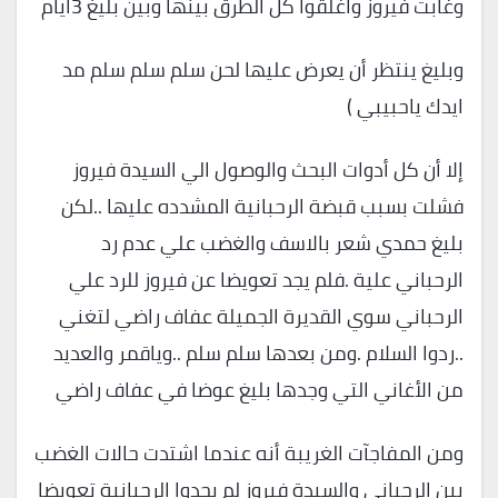
وغابت فيروز واغلقوا كل الطرق بينها وبين بليغ 3ايام
وبليغ ينتظر أن يعرض عليها لحن سلم سلم سلم مد
ايدك ياحبيبي )
إلا أن كل أدوات البحث والوصول الي السيدة فيروز
فشلت بسبب قبضة الرحبانية المشدده عليها ..لكن
بليغ حمدي شعر بالاسف والغضب علي عدم رد
الرحباني علية .فلم يجد تعويضا عن فيروز للرد علي
الرحباني سوي القديرة الجميلة عفاف راضي لتغني
..ردوا السلام .ومن بعدها سلم سلم ..وياقمر والعديد
من الأغاني التي وجدها بليغ عوضا في عفاف راضي
ومن المفاجآت الغريبة أنه عندما اشتدت حالات الغضب
بين الرحباني والسيدة فيروز لم يجدوا الرحبانية تعويضا