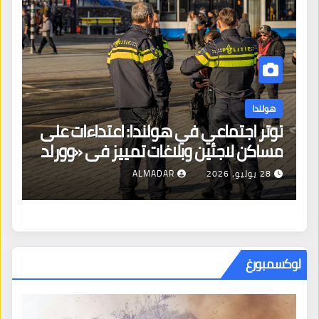
هولندا
توتر اجتماعي في هولندا: اعتداءات على
ه
مساكن لاجئين وبلاغات تمييز في «وورلد
ال
برايد»
28 يوليو، 2026
ALMADAR
لوكسمبورغ