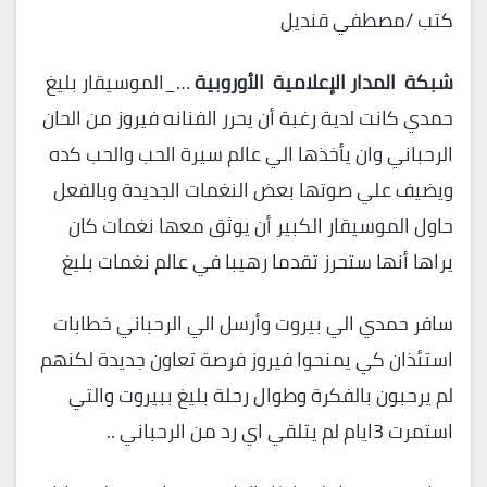
كتب /مصطفي قنديل
شبكة المدار الإعلامية الأوروبية
…_الموسيقار بليغ
حمدي كانت لدية رغبة أن يحرر الفنانه فيروز من الحان
الرحباني وان يأخذها الي عالم سيرة الحب والحب كده
ويضيف علي صوتها بعض النغمات الجديدة وبالفعل
حاول الموسيقار الكبير أن يوثق معها نغمات كان
يراها أنها ستحرز تقدما رهيبا في عالم نغمات بليغ
سافر حمدي الي بيروت وأرسل الي الرحباني خطابات
استئذان كي يمنحوا فيروز فرصة تعاون جديدة لكنهم
لم يرحبون بالفكرة وطوال رحلة بليغ ببيروت والتي
استمرت 3ايام لم يتلقي اي رد من الرحباني ..