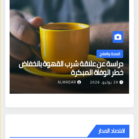
الصحة والعلاج
دراسة عن علاقة شرب القهوة بانخفاض
ا
خطر الوفاة المبكرة
إص
29 يوليو، 2026
ALMADAR
اقتصاد المدار