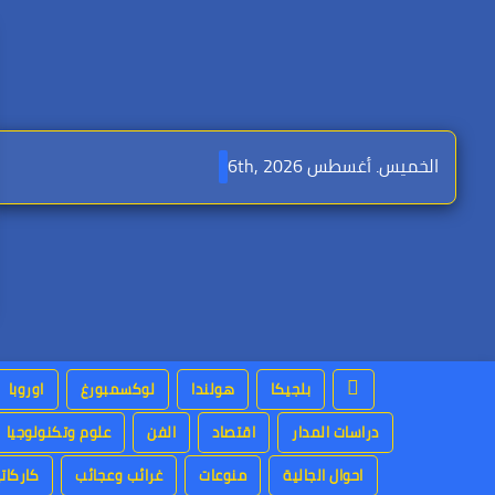
Ski
t
conten
الخميس. أغسطس 6th, 2026
بلجيكا
هولندا
لوكسمبورغ
اوروبا
دراسات المدار
اقتصاد
الفن
علوم وتكنولوجيا
احوال الجالية
منوعات
غرائب وعجائب
كاركاتي