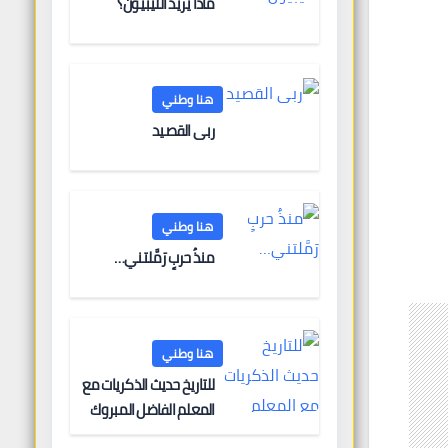
ماذا يريد الليبيون؟
هنا وطني
ربى القصيد
هنا وطني
منذُ حربٍ رَمَّلتني…
هنا وطني
للتاريخ حديث الذكريات مع
المعلم الفاضل المبروك
الغنودي