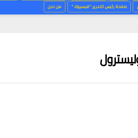
صفحة رئيس التحرير “فيسبوك “
من نحن
ليسترول