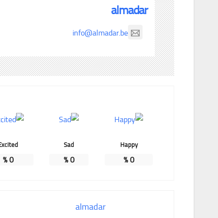
almadar
info@almadar.be
Excited
Sad
Happy
%
0
%
0
%
0
almadar