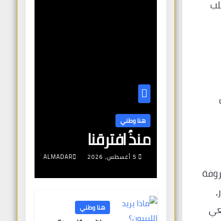
لب
هنا وطني
منذُ افترقنا
5 أغسطس، 2026
ALMADAR
لألياف، والمعروفة
،
عي
هنا وطني