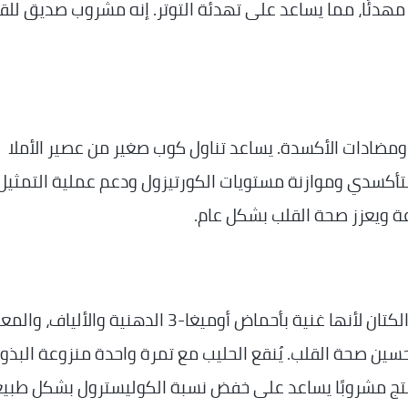
ا مهدئًا، مما يساعد على تهدئة التوتر. إنه مشروب صديق للق
أن الأملا (عنب الثعلب الهندي) غنية بفيتامين C ومضادات الأكسدة. يساعد تناول كوب صغير من عصير الأملا
التأكسدي وموازنة مستويات الكورتيزول ودعم عملية التمثيل
ة ويعزز صحة القلب بشكل عام.
لتحضير هذا المشروب الدافئ، يتم تحميص بذور الكتان لأنها غنية بأحماض أوميغا-3 الدهنية وا
ين صحة القلب. يُنقع الحليب مع تمرة واحدة منزوعة البذور
يُنتج مشروبًا يساعد على خفض نسبة الكوليسترول بشكل طبي