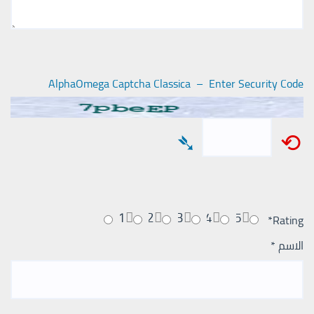
AlphaOmega Captcha Classica – Enter Security Code
➴
⟲
1
2
3
4
5
*
Rating
الاسم
*