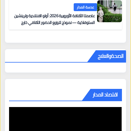
عدسة المدار
عاصمتا الثقافة الأوروبية 2026: أولو الفنلندية وترينشين
السلوفاكية — نموذج لتوزيع الحضور الثقافي خارج
المراكز الكبرى
الصحةوالعلاج
اقتصاد المدار