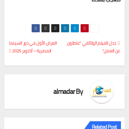
جدل الفيلم الوثائقي “عاطلون
العرض الأول في دور السينما
عن العمل”
المصرية – أكتوبر 2025
تصفّح
المقالات
almadar
By
Related Post