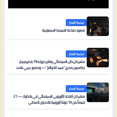
عدسة المدار
صعود صناعة السينما السعودية
عدسة المدار
مهرجان كان السينمائي يفتتح دورته 79 بتكريم بيتر
جاكسون مخرج “سيد الخواتم” — وحضور عربي لافت
على السجادة الحمراء يضم نادين نجيم وآسر ياسين وخالد
مزنر ضمن لجنة التحكيم
عدسة المدار
مهرجان الاتحاد الأوروبي السينمائي في بانكوك — 21
فيلماً من 19 دولة أوروبية بالدخول المجاني