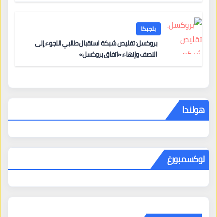
بلجيكا
بروكسل: تقليص شبكة استقبال طالبي اللجوء إلى
النصف وإنهاء «اتفاق بروكسل»
هولندا
لوكسمبورغ