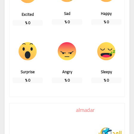
Sad
Happy
Excited
%
0
%
0
%
0
Surprise
Angry
Sleepy
%
0
%
0
%
0
almadar