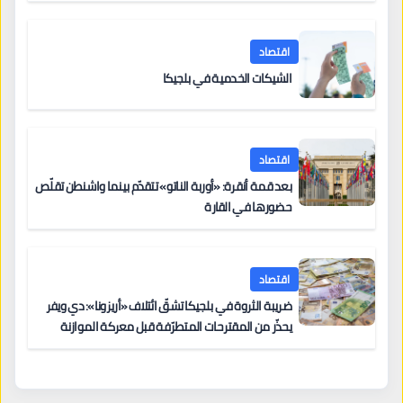
اقتصاد
الشيكات الخدمية في بلجيكا
اقتصاد
بعد قمة أنقرة: «أوربة الناتو» تتقدّم بينما واشنطن تقلّص
حضورها في القارة
اقتصاد
ضريبة الثروة في بلجيكا تشقّ ائتلاف «أريزونا»: دي ويفر
يحذّر من المقترحات المتطرّفة قبل معركة الموازنة