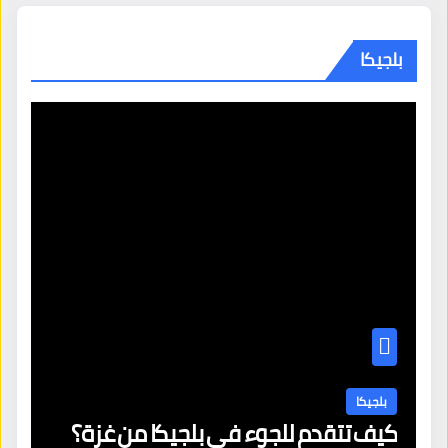
بلجيكا
بلجيكا
كيف تتقدم للجوء في بلجيكا من غزة؟