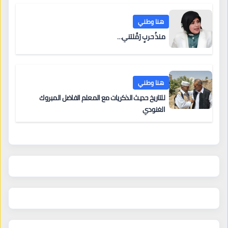
هنا وطني
منذُ حربٍ رَمَّلتني…
هنا وطني
للتاريخ حديث الذكريات مع المعلم الفاضل المبروك
الغنودي