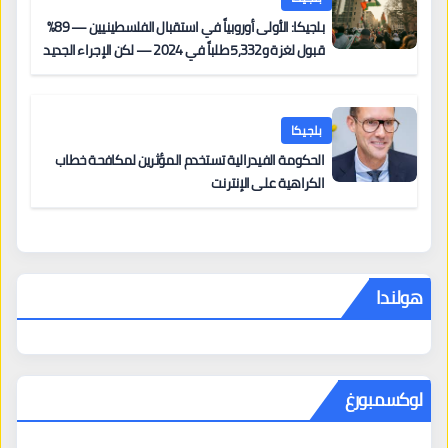
بلجيكا: الأولى أوروبياً في استقبال الفلسطينيين — 89%
قبول لغزة و5,332 طلباً في 2024 — لكن الإجراء الجديد
من 12 يونيو يُعقّد المسار لمن يحمل وضعاً في دولة EU
أخرى
بلجيكا
الحكومة الفيدرالية تستخدم المؤثرين لمكافحة خطاب
الكراهية على الإنترنت
هولندا
لوكسمبورغ