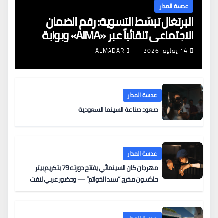
عدسة المدار
البرتغال تبسّط التسوية: رقم الضمان
الاجتماعي تلقائياً عبر «AIMA» وبوابة
جديدة لتجديد الإقامات
14 يوليو، 2026
ALMADAR
عدسة المدار
صعود صناعة السينما السعودية
عدسة المدار
مهرجان كان السينمائي يفتتح دورته 79 بتكريم بيتر
جاكسون مخرج “سيد الخواتم” — وحضور عربي لافت
على السجادة الحمراء يضم نادين نجيم وآسر ياسين وخالد
مزنر ضمن لجنة التحكيم