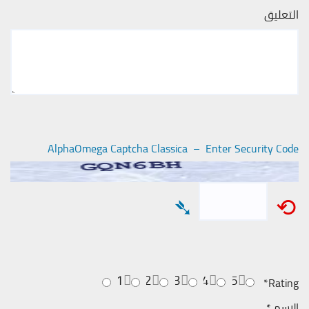
التعليق
AlphaOmega Captcha Classica – Enter Security Code
➴
⟲
1
2
3
4
5
*
Rating
الاسم
*