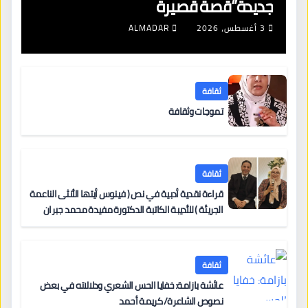
جديدة”قصة قصيرة
3 أغسطس، 2026
ALMADAR
ثقافة
تموجات وثقافة
ثقافة
قراءة نقدية أدبية في نص ( فينوس أيتها الأنثى الناعمة
الجريئة ) للأديبة الكاتبة الدكتورة مفيدة محمد جبران
ثقافة
عائشة بازامة: خفايا الحس الشعري ودلالاته في بعض
نصوص الشاعرة/ كريمة أحمد