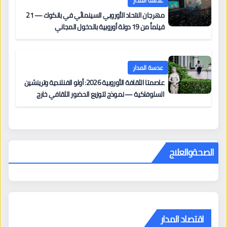
عدسة المدار
مهرجان الاتحاد الأوروبي السينمائي في بانكوك — 21
فيلماً من 19 دولة أوروبية بالدخول المجاني
عدسة المدار
عاصمتا الثقافة الأوروبية 2026: أولو الفنلندية وترينشين
السلوفاكية — نموذج لتوزيع الحضور الثقافي خارج
المراكز الكبرى
الصحةوالعلاج
اقتصاد المدار