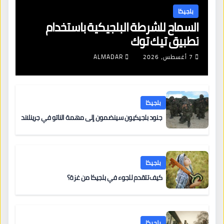
بلجيكا
السماح للشرطة البلجيكية باستخدام
تطبيق تيك توك
7 أغسطس، 2026
ALMADAR
بلجيكا
جنود بلجيكيون سينضمون إلى مهمة الناتو في جرينلاند
بلجيكا
كيف تتقدم للجوء في بلجيكا من غزة؟
بلجيكا