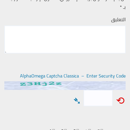
بـ
*
التعليق
AlphaOmega Captcha Classica – Enter Security Code
➴
⟲