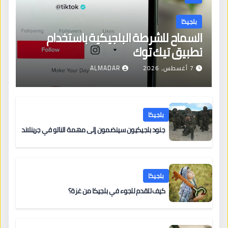
بلجيكا
السماح للشرطة البلجيكية باستخدام
تطبيق تيك توك
7 أغسطس، 2026
ALMADAR
بلجيكا
جنود بلجيكيون سينضمون إلى مهمة الناتو في جرينلاند
بلجيكا
كيف تتقدم للجوء في بلجيكا من غزة؟