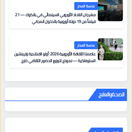
عدسة المدار
مهرجان الاتحاد الأوروبي السينمائي في بانكوك — 21
فيلماً من 19 دولة أوروبية بالدخول المجاني
عدسة المدار
عاصمتا الثقافة الأوروبية 2026: أولو الفنلندية وترينشين
السلوفاكية — نموذج لتوزيع الحضور الثقافي خارج
المراكز الكبرى
الصحةوالعلاج