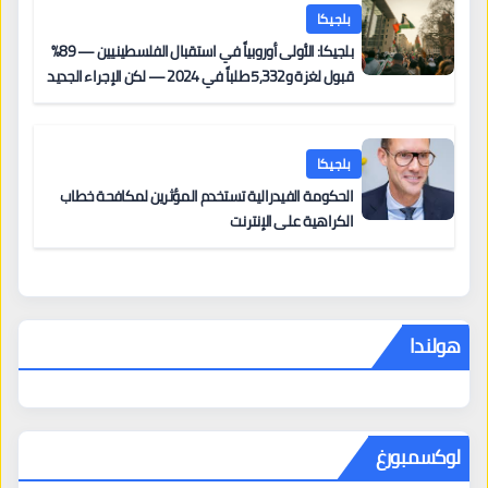
بلجيكا
بلجيكا: الأولى أوروبياً في استقبال الفلسطينيين — 89%
قبول لغزة و5,332 طلباً في 2024 — لكن الإجراء الجديد
من 12 يونيو يُعقّد المسار لمن يحمل وضعاً في دولة EU
أخرى
بلجيكا
الحكومة الفيدرالية تستخدم المؤثرين لمكافحة خطاب
الكراهية على الإنترنت
هولندا
لوكسمبورغ