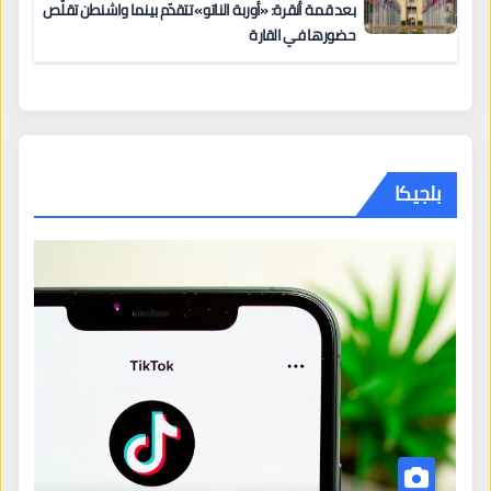
بعد قمة أنقرة: «أوربة الناتو» تتقدّم بينما واشنطن تقلّص
حضورها في القارة
بلجيكا