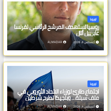
اوروبا
روسيا تستهدف المرشح الرئاسي لفرنسا
غابرييل أتال
أغسطس 6, 2026
ALMADAR
اوروبا
اجتماع طارئ لوزراء الاتحاد الأوروبي في
ملف سبتة… وبلجيكا تطرح شرطين
أغسطس 4, 2026
ALMADAR