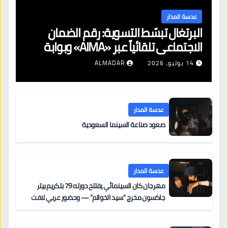
عدسة المدار
البرتغال تبسّط التسوية: رقم الضمان
الاجتماعي تلقائياً عبر «AIMA» وبوابة
جديدة لتجديد الإقامات
14 يوليو، 2026
ALMADAR
عدسة المدار
صعود صناعة السينما السعودية
عدسة المدار
مهرجان كان السينمائي يفتتح دورته 79 بتكريم بيتر
جاكسون مخرج “سيد الخواتم” — وحضور عربي لافت
على السجادة الحمراء يضم نادين نجيم وآسر ياسين وخالد
مزنر ضمن لجنة التحكيم