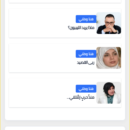
هنا وطني
ماذا يريد الليبيون؟
هنا وطني
ربى القصيد
هنا وطني
منذُ حربٍ رَمَّلتني…