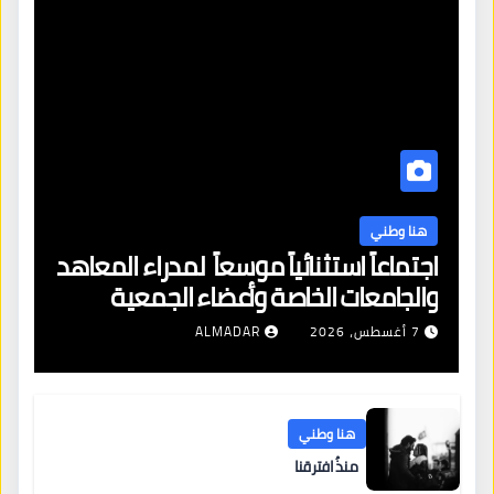
هنا وطني
اجتماعاً استثنائياً موسعاً لمدراء المعاهد
والجامعات الخاصة وأعضاء الجمعية
العمومية للنقابة العامة لمؤسسات
7 أغسطس، 2026
ALMADAR
التعليم والتدريب الخاص في ليبيا
هنا وطني
منذُ افترقنا