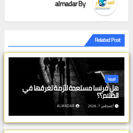
almadar
By
Related Post
اوروبا
هل فرنسا مستعدة لأزمة تغرقها في
الظلام؟؟
أغسطس 7, 2026
ALMADAR