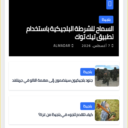
بلجيكا
السماح للشرطة البلجيكية باستخدام
تطبيق تيك توك
7 أغسطس، 2026
ALMADAR
بلجيكا
جنود بلجيكيون سينضمون إلى مهمة الناتو في جرينلاند
بلجيكا
كيف تتقدم للجوء في بلجيكا من غزة؟