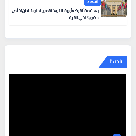
اقتصاد
بعد قمة أنقرة: «أوربة الناتو» تتقدّم بينما واشنطن تقلّص
حضورها في القارة
بلجيكا