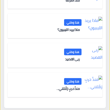
منذُ افترقنا
هنا وطني
ماذا يريد الليبيون؟
هنا وطني
ربى القصيد
هنا وطني
منذُ حربٍ رَمَّلتني…