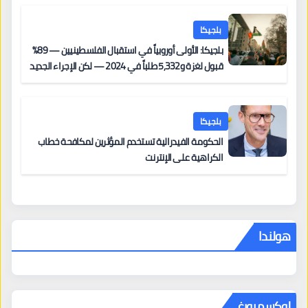
بلجيكا
بلجيكا: الأولى أوروبياً في استقبال الفلسطينيين — 89%
قبول لغزة و5,332 طلباً في 2024 — لكن الإجراء الجديد
من 12 يونيو يُعقّد المسار لمن يحمل وضعاً في دولة EU
أخرى
بلجيكا
الحكومة الفيدرالية تستخدم المؤثرين لمكافحة خطاب
الكراهية على الإنترنت
هولندا
لوكسمبورغ