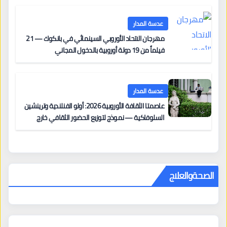
مزنر ضمن لجنة التحكيم
عدسة المدار
مهرجان الاتحاد الأوروبي السينمائي في بانكوك — 21
فيلماً من 19 دولة أوروبية بالدخول المجاني
عدسة المدار
عاصمتا الثقافة الأوروبية 2026: أولو الفنلندية وترينشين
السلوفاكية — نموذج لتوزيع الحضور الثقافي خارج
المراكز الكبرى
الصحةوالعلاج