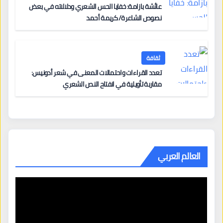
عائشة بازامة: خفايا الحس الشعري ودلالاته في بعض
نصوص الشاعرة/ كريمة أحمد
ثقافة
تعدد القراءات واحتمالات المعنى في شعر أدونيس:
مقاربة تأويلية في انفتاح النص الشعري
العالم العربي