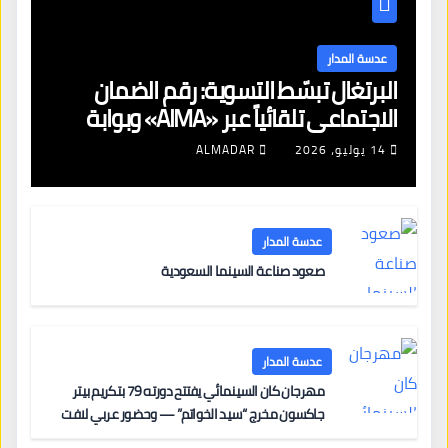
عدسة المدار
البرتغال تبسّط التسوية: رقم الضمان
الاجتماعي تلقائياً عبر «AIMA» وبوابة
جديدة لتجديد الإقامات
14 يوليو، 2026
ALMADAR
عدسة المدار
صعود صناعة السينما السعودية
عدسة المدار
مهرجان كان السينمائي يفتتح دورته 79 بتكريم بيتر
جاكسون مخرج “سيد الخواتم” — وحضور عربي لافت
على السجادة الحمراء يضم نادين نجيم وآسر ياسين وخالد