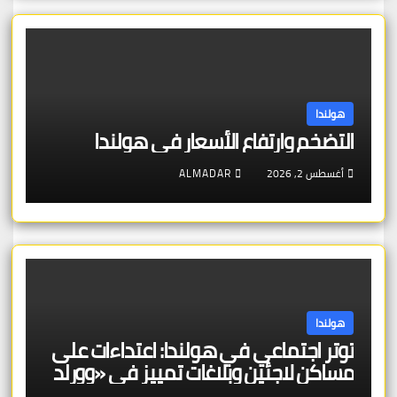
هولندا
التضخم وارتفاع الأسعار في هولندا
أغسطس 2, 2026
ALMADAR
هولندا
توتر اجتماعي في هولندا: اعتداءات على
مساكن لاجئين وبلاغات تمييز في «وورلد
برايد»