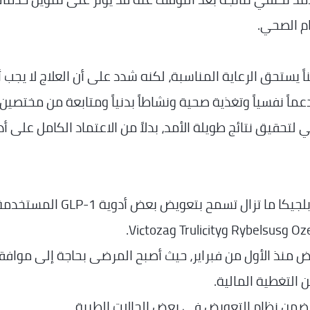
ام الصحي.
اً يستحق الرعاية المناسبة، لكنه شدد على أن العلاج لا يجب أ
ماً نفسياً وتغذية صحية ونشاطاً بدنياً ومتابعة من مختصين.
لتحقيق نتائج طويلة الأمد، بدلاً من الاعتماد الكامل على أد
ورغم رفض تعويض Wegovy لعلاج السمنة، فإن بلجيكا ما تزال تسمح بتعويض بعض أدوية GLP-1 الم
نذ الأول من فبراير، حيث أصبح المرضى بحاجة إلى موافق
التغطية المالية.