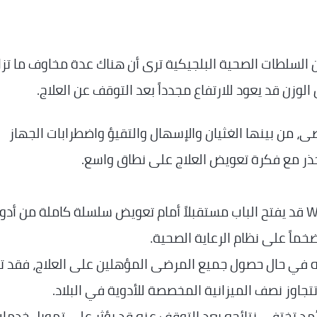
لشعبية الكبيرة التي حققها Wegovy، فإن السلطات الصحية البلجيكية ترى أن هناك عدة مخاوف ما تز
وزن قد يعود للارتفاع مجدداً بعد التوقف عن العلاج.
ى، من بينها الغثيان والإسهال والتقيؤ واضطرابات الجهاز
ذر مع فكرة تعويض العلاج على نطاق واسع.
بحسب وزير الصحة البلجيكي، فإن تعويض Wegovy قد يفتح الباب مستقبلاً أمام تعويض سلسلة كاملة من أد
خماً على نظام الرعاية الصحية.
 أنه في حال حصول جميع المرضى المؤهلين على العلاج، فقد 
 تتجاوز نصف الميزانية المخصصة للأدوية في البلاد.
أمد تختفي نتائجه بعد التوقف عنه قد يؤثر على تمويل خدما