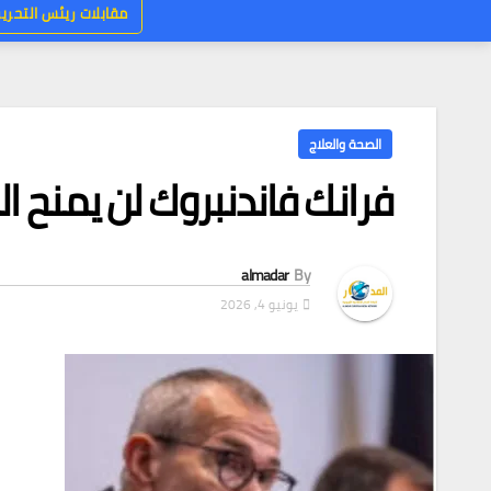
مقابلات ريئس التحرير
الصحة والعلاج
فرانك فاندنبروك لن يمنح 
almadar
By
يونيو 4, 2026