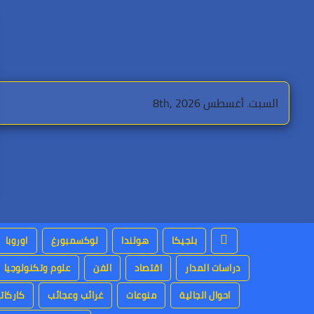
Ski
t
conten
السبت. أغسطس 8th, 2026
بلجيكا
هولندا
لوكسمبورغ
اوروبا
دراسات المدار
اقتصاد
الفن
علوم وتكنولوجيا
احوال الجالية
منوعات
غرائب وعجائب
كاركاتي