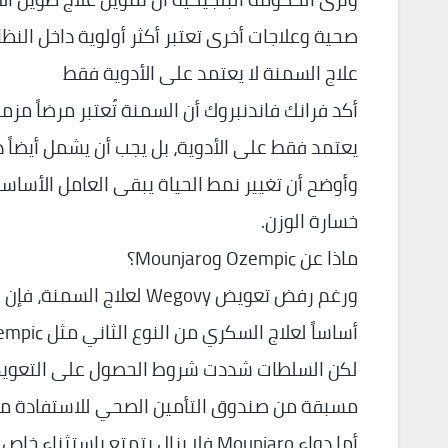
صحية وعلاجات أخرى تعتبر أكثر أولوية داخل النظ
علاج السمنة لا يعتمد على الأدوية فقط
أكد فرانك فاندنبروك أن السمنة تُعتبر مرضاً مزمن
يعتمد فقط على الأدوية، بل يجب أن يشمل أيضاً دع
وأوضح أن تغيير نمط الحياة يبقى العامل الأساسي 
خسارة الوزن.
ماذا عن Ozempic وMounjaro؟
أساساً لعلاج السكري من النوع الثاني مثل Ozempic وRybelsus وTrulicity وVictoza.
لكن السلطات شددت شروط الحصول على التعويض م
مسبقة من صندوق التأمين الصحي للاستفادة من 
أما دواء Mounjaro فلا يزال يتمتع باستثناء خاص ضمن نظام التعويض في بعض الحالات الطبية.