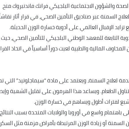
صحة والشؤون الاجتماعية البلجيكي فرانك فاندنبروك منح
ويض دواء Wegovy المخصص لعلاج السمنة عبر صناديق التأمين الصحي، في قرار أثار نقاشاً
تزايد الإقبال العالمي على أدوية خسارة الوزن الحديثة.
دوية التابعة للمعهد الوطني البلجيكي للتأمين الصحي، حيث
المخاوف المالية والطبية لعبت دوراً أساسياً في اتخاذ القرار
ثة المستخدمة لعلاج السمنة، ويعتمد على مادة “سيماجلوتيد” التي 
سم بعد تناول الطعام. ويساعد هذا الهرمون على تقليل الشهية وإبط
لشبع لفترات أطول ويساهم في خسارة الوزن.
لسنوات الأخيرة، أصبحت أدوية GLP-1 تحظى باهتمام واسع في أوروبا والولايات المتحدة بسبب النتائج
السمنة أو زيادة الوزن المرتبطة بأمراض مزمنة مثل السك