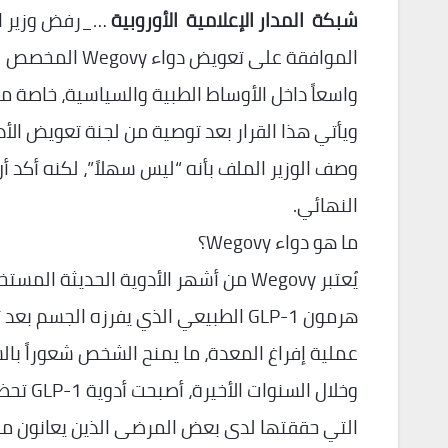
شبكة المدار الإعلامية الأوروبية
…_رفض وزير ال
الموافقة على تع
واسعاً داخل الأوساط الطبية والسياسية، خاصة مع 
ويأتي هذا القرار بعد توصية من لجنة تعويض الأ
وصف الوزير الملف بأنه “ليس سهلاً”، لكنه أكد أن 
النهائي.
ما هو دواء Wegovy؟
يُعتبر Wegovy من أشهر الأدوية الحدي
هرمون GLP-1 الطبيعي الذي يفرزه الج
عملية إفراغ المعدة، ما يمنح الشخص شعوراً با
وخلال ا
التي حققتها لدى بعض المرضى الذين يعانون من 