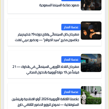
صعود صناعة السينما السعودية
عدسة المدار
مهرجان كان السينمائي يفتتح دورته 79 بتكريم بيتر
جاكسون مخرج “سيد الخواتم” — وحضور عربي لافت
على السجادة الحمراء يضم نادين نجيم وآسر ياسين وخالد
مزنر ضمن لجنة التحكيم
عدسة المدار
مهرجان الاتحاد الأوروبي السينمائي في بانكوك — 21
فيلماً من 19 دولة أوروبية بالدخول المجاني
عدسة المدار
عاصمتا الثقافة الأوروبية 2026: أولو الفنلندية وترينشين
السلوفاكية — نموذج لتوزيع الحضور الثقافي خارج