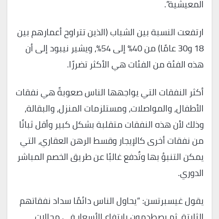
المعيشية”.
ارتفعت النسبة بين الشباب (الذين تتراوح أعمارهم بين
18 و30 عامًا) من 40% إلى 54%، ويشير نيبود إلى أن
هذه الفئة من الفئات هي الأكثر تضررًا.
أكثر النفقات التي يواجهها الناس صعوبةً هي نفقات
الأطفال، والمواصلات، ومستلزمات المنزل، والبقالة،
وذلك لأن هذه النفقات متقلبة بشكل كبير وأقل ثباتًا
من نفقات أخرى كالإيجار وقسط الرهن العقاري، التي
يمكن التنبؤ بها وتُدفع غالبًا عن طريق الخصم المباشر
الدوري.
يقول غيسبرتسن: “يحاول الناس دائمًا سداد نفقاتهم
الثابتة، ثم يصطدمون بارتفاع الأسعار في مجالات