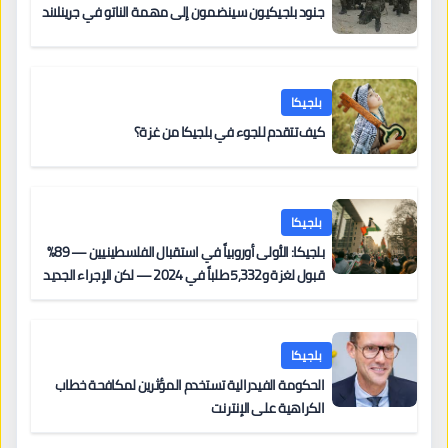
جنود بلجيكيون سينضمون إلى مهمة الناتو في جرينلاند
بلجيكا
كيف تتقدم للجوء في بلجيكا من غزة؟
بلجيكا
بلجيكا: الأولى أوروبياً في استقبال الفلسطينيين — 89%
قبول لغزة و5,332 طلباً في 2024 — لكن الإجراء الجديد
من 12 يونيو يُعقّد المسار لمن يحمل وضعاً في دولة EU
أخرى
بلجيكا
الحكومة الفيدرالية تستخدم المؤثرين لمكافحة خطاب
الكراهية على الإنترنت