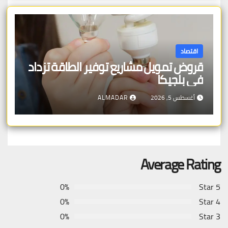
اقتصاد
قروض تمويل مشاريع توفير الطاقة تزداد
في بلجيكا
أغسطس 5, 2026
ALMADAR
Average Rating
0%
5 Star
0%
4 Star
0%
3 Star