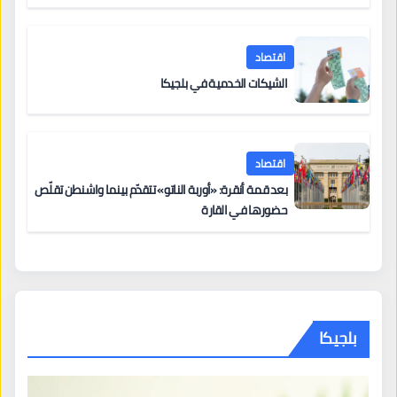
اقتصاد
الشيكات الخدمية في بلجيكا
اقتصاد
بعد قمة أنقرة: «أوربة الناتو» تتقدّم بينما واشنطن تقلّص
حضورها في القارة
بلجيكا