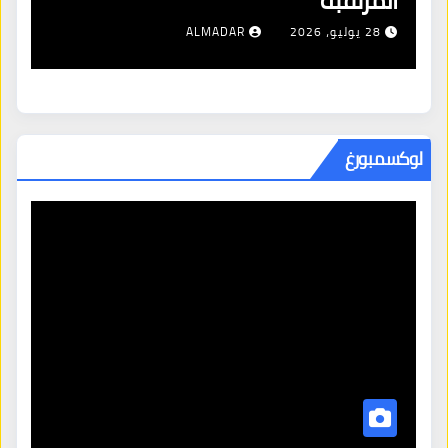
مناخ بونير وسط اتهامات بالإ
ALM
28 يوليو، 2026
ALMADAR
لوكسمبورغ